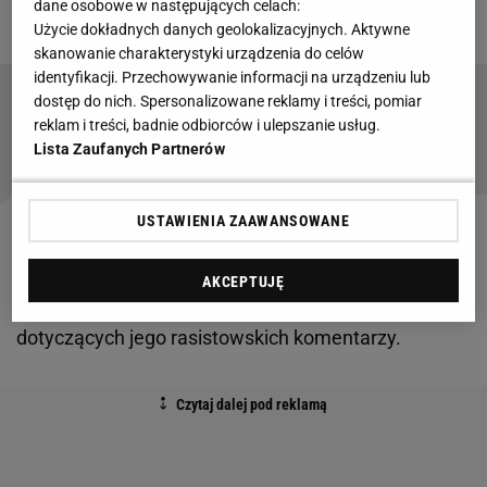
dane osobowe w następujących celach:
Andre the Giantem w latach 80.
Użycie dokładnych danych geolokalizacyjnych. Aktywne
skanowanie charakterystyki urządzenia do celów
identyfikacji. Przechowywanie informacji na urządzeniu lub
dostęp do nich. Spersonalizowane reklamy i treści, pomiar
Znamy oficjalną przyczynę śmierci Hulka
reklam i treści, badnie odbiorców i ulepszanie usług.
Hogana. Nikt o tym nie wiedział
Lista Zaufanych Partnerów
USTAWIENIA ZAAWANSOWANE
Hulk Hogan znany był także z licznych kontrowersji
m.in. związanych z przyznaniem się przez niego do
AKCEPTUJĘ
używania sterydów, a także odnośnie zarzutów
dotyczących jego rasistowskich komentarzy.