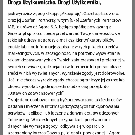
Droga Użytkowniczko, Drogi Użytkowniku,
jeśli wyrazisz zgodę klikając „Akceptuję”, Gazeta.pl sp. z o.o.
oraz jej Zaufani Partnerzy, w tym [
676
] Zaufanych Partnerów
IAB, jak również Agora S.A. będąca spółką powiązaną z
Gazeta.pl sp. z o.o., będą przetwarzać Twoje dane osobowe
takie jak adresy IP, adresy e-mail czy identyfikatory plików
cookie lub inne informacje zapisane w tych plikach do celów
marketingowych, w szczególności na potrzeby wyświetlania
reklam dopasowanych do Twoich zainteresowań i preferencji w
swoich serwisach, aplikacjach i w Internecie lub personalizacji
treści w nich wyświetlanych. Wyrażenie zgody jest dobrowolne.
Jeśli nie chcesz wyrazić zgody, chcesz ograniczyć jej zakres lub
chcesz wycofać zgodę uprzednio udzieloną przejdź do
„Ustawień Zaawansowanych”.
Twoje dane osobowe mogą być przetwarzane także do celów
badania i mierzenia informacji dotyczących funkcjonowania
serwisów i aplikacji lub łączone z danymi dot. świadczonych
Tobie usług. W określonych przypadkach przetwarzanie
danych nie wymaga zgody i odbywa się w oparciu o
uzasadniony interes Gazeta.pl, jej spółki powiązanej – Agora