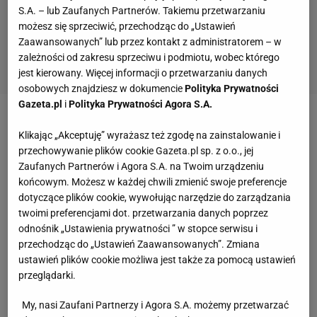
S.A. – lub Zaufanych Partnerów. Takiemu przetwarzaniu
możesz się sprzeciwić, przechodząc do „Ustawień
Zaawansowanych” lub przez kontakt z administratorem – w
zależności od zakresu sprzeciwu i podmiotu, wobec którego
jest kierowany. Więcej informacji o przetwarzaniu danych
osobowych znajdziesz w dokumencie
Polityka Prywatności
Gazeta.pl
i
Polityka Prywatności Agora S.A.
Zobacz wideo
Sport.pl PLUS
Klikając „Akceptuję” wyrażasz też zgodę na zainstalowanie i
przechowywanie plików cookie Gazeta.pl sp. z o.o., jej
Oto przyczyna śmierci Hulka Hogana
Zaufanych Partnerów i Agora S.A. na Twoim urządzeniu
końcowym. Możesz w każdej chwili zmienić swoje preferencje
dotyczące plików cookie, wywołując narzędzie do zarządzania
Swoją karierę zawodniczą zaczynał pod koniec lat
twoimi preferencjami dot. przetwarzania danych poprzez
70., jednak supergwiazdą wrestlingu stał się, gdy
odnośnik „Ustawienia prywatności ” w stopce serwisu i
dołączył do World Wrestling Federation (WWF). Był
przechodząc do „Ustawień Zaawansowanych”. Zmiana
ustawień plików cookie możliwa jest także za pomocą ustawień
symbolem i twarzą organizacji. To właśnie na nim
przeglądarki.
skupiała się uwaga widzów oraz mediów. Do
My, nasi Zaufani Partnerzy i Agora S.A. możemy przetwarzać
legendy tego
sportu
przeszła jego rywalizacja z