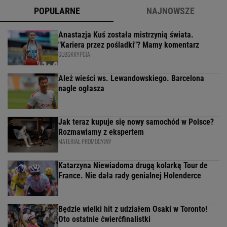
POPULARNE
NAJNOWSZE
Anastazja Kuś została mistrzynią świata.
"Kariera przez pośladki"? Mamy komentarz
SUBSKRYPCJA
Ależ wieści ws. Lewandowskiego. Barcelona
nagle ogłasza
Jak teraz kupuje się nowy samochód w Polsce?
Rozmawiamy z ekspertem
MATERIAŁ PROMOCYJNY
Katarzyna Niewiadoma drugą kolarką Tour de
France. Nie dała rady genialnej Holenderce
Będzie wielki hit z udziałem Osaki w Toronto!
Oto ostatnie ćwierćfinalistki