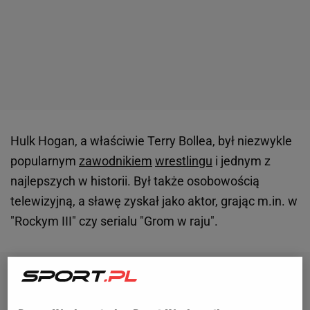
Hulk Hogan, a właściwie Terry Bollea, był niezwykle
popularnym
zawodnikiem
wrestlingu
i jednym z
najlepszych w historii. Był także osobowością
telewizyjną, a sławę zyskał jako aktor, grając m.in. w
"Rockym III" czy serialu "Grom w raju".