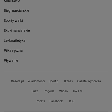
Kolarstwo
Biegi narciarskie
Sporty walki
Skoki narciarskie
Lekkoatletyka
Piłka ręczna
Pływanie
Gazeta.pl
Wiadomości
Sport.pl
Biznes
Gazeta Wyborcza
Buzz
Pogoda
Wideo
Tok.FM
Poczta
Facebook
RSS