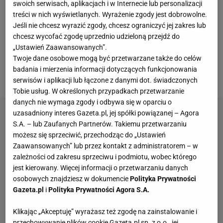
niekwestionowanym
mistrzem świata
wagi ciężkiej
swoich serwisach, aplikacjach i w Internecie lub personalizacji
treści w nich wyświetlanych. Wyrażenie zgody jest dobrowolne.
w boksie. Niestety zakontraktowany rewanż, który
Jeśli nie chcesz wyrazić zgody, chcesz ograniczyć jej zakres lub
odbył się w grudniu (również wygrany przez Usyka),
chcesz wycofać zgodę uprzednio udzieloną przejdź do
uniemożliwił mu wyjście do obowiązkowej obrony
„Ustawień Zaawansowanych”.
Twoje dane osobowe mogą być przetwarzane także do celów
pasa IBF, który stracił na rzecz Daniela Dubois. Już
badania i mierzenia informacji dotyczących funkcjonowania
niedługo będzie mógł go jednak odzyskać.
serwisów i aplikacji lub łączone z danymi dot. świadczonych
Tobie usług. W określonych przypadkach przetwarzanie
danych nie wymaga zgody i odbywa się w oparciu o
uzasadniony interes Gazeta.pl, jej spółki powiązanej – Agora
S.A. – lub Zaufanych Partnerów. Takiemu przetwarzaniu
możesz się sprzeciwić, przechodząc do „Ustawień
Zaawansowanych” lub przez kontakt z administratorem – w
zależności od zakresu sprzeciwu i podmiotu, wobec którego
jest kierowany. Więcej informacji o przetwarzaniu danych
osobowych znajdziesz w dokumencie
Polityka Prywatności
Gazeta.pl
i
Polityka Prywatności Agora S.A.
Klikając „Akceptuję” wyrażasz też zgodę na zainstalowanie i
przechowywanie plików cookie Gazeta.pl sp. z o.o., jej