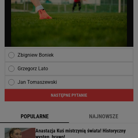
Zbigniew Boniek
Grzegorz Lato
Jan Tomaszewski
NASTĘPNE PYTANIE
POPULARNE
NAJNOWSZE
Anastazja Kuś mistrzynią świata! Historyczny
występ, brawo!