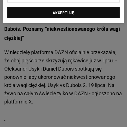
Zobacz wideo
AKCEPTUJĘ
Oficjalnie: To wtedy odbędzie się walka Usyk -
Dubois. Poznamy "niekwestionowanego króla wagi
ciężkiej"
W niedzielę platforma DAZN oficjalnie przekazała,
że obaj pięściarze skrzyżują rękawice już w lipcu. -
Ołeksandr
Usyk
i Daniel Dubois spotkają się
ponownie, aby ukoronować niekwestionowanego
króla wagi ciężkiej. Usyk vs Dubois 2. 19 lipca. Na
żywo na całym świecie tylko w DAZN - ogłoszono na
platformie X.