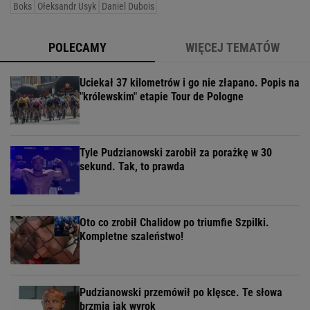
Boks
Ołeksandr Usyk
Daniel Dubois
POLECAMY
WIĘCEJ TEMATÓW
Uciekał 37 kilometrów i go nie złapano. Popis na
"królewskim" etapie Tour de Pologne
Tyle Pudzianowski zarobił za porażkę w 30
sekund. Tak, to prawda
Oto co zrobił Chalidow po triumfie Szpilki.
Kompletne szaleństwo!
Pudzianowski przemówił po klęsce. Te słowa
brzmią jak wyrok