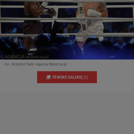
Fot . Krzysztof Ćwik / Agencja Wyborcza.pl
OTWÓRZ GALERIĘ
(3)