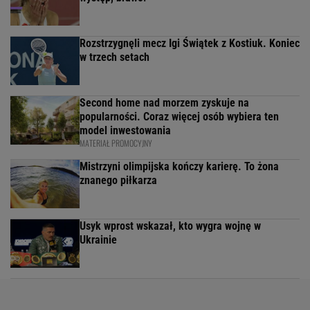
Rozstrzygnęli mecz Igi Świątek z Kostiuk. Koniec
w trzech setach
Second home nad morzem zyskuje na
popularności. Coraz więcej osób wybiera ten
model inwestowania
MATERIAŁ PROMOCYJNY
Mistrzyni olimpijska kończy karierę. To żona
znanego piłkarza
Usyk wprost wskazał, kto wygra wojnę w
Ukrainie