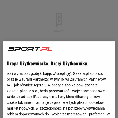
Droga Użytkowniczko, Drogi Użytkowniku,
jeśli wyrazisz zgodę klikając „Akceptuję”, Gazeta.pl sp. z o.o.
oraz jej Zaufani Partnerzy, w tym [
676
] Zaufanych Partnerów
IAB, jak również Agora S.A. będąca spółką powiązaną z
Gazeta.pl sp. z o.o., będą przetwarzać Twoje dane osobowe
Ołeksandr
Usyk
w maju zeszłego roku stoczył
takie jak adresy IP, adresy e-mail czy identyfikatory plików
cookie lub inne informacje zapisane w tych plikach do celów
pamiętną "walkę stulecia" z Tysonem Furym. Wygrał
marketingowych, w szczególności na potrzeby wyświetlania
wówczas na punkty, stając się pierwszym od 25 lat
reklam dopasowanych do Twoich zainteresowań i preferencji w