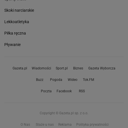
Skoki narciarskie
Lekkoatletyka
Piłka ręczna
Pływanie
Gazeta.pl
Wiadomości
Sport.pl
Biznes
Gazeta Wyborcza
Buzz
Pogoda
Wideo
Tok.FM
Poczta
Facebook
RSS
Copyright © Gazeta.pl sp. z o.o.
O Nas
Staże u nas
Reklama
Polityka prywatności