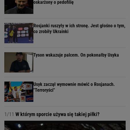
oskarżony o pedofilię
Rosjanki ruszyły w ich stronę. Jest głośno o tym,
co zrobiły Ukrainki
Tyson wskazuje palcem. On pokonałby Usyka
Usyk zaczął wymownie mówić o Rosjanach.
"Terroryści"
1/11
W którym sporcie używa się takiej piłki?