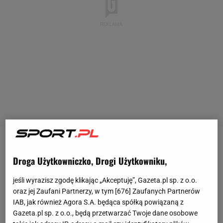
Freakfightowe gale wzbudzają coraz większe
Droga Użytkowniczko, Drogi Użytkowniku,
kontrowersje i już kilkakrotnie pojawiały się głosy, że
organizacja takich wydarzeń powinna być
jeśli wyrazisz zgodę klikając „Akceptuję”, Gazeta.pl sp. z o.o.
regulowana prawnie. Najczęstsze zarzuty dotyczą
oraz jej Zaufani Partnerzy, w tym [
676
] Zaufanych Partnerów
IAB, jak również Agora S.A. będąca spółką powiązaną z
promowania patologii. Na razie jednak
Gazeta.pl sp. z o.o., będą przetwarzać Twoje dane osobowe
freakfightowe gale wciąż mają się dobrze.