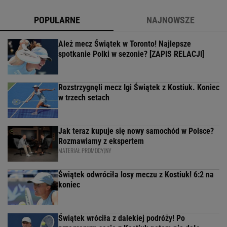
POPULARNE
NAJNOWSZE
Ależ mecz Świątek w Toronto! Najlepsze
spotkanie Polki w sezonie? [ZAPIS RELACJI]
Rozstrzygnęli mecz Igi Świątek z Kostiuk. Koniec
w trzech setach
Jak teraz kupuje się nowy samochód w Polsce?
Rozmawiamy z ekspertem
MATERIAŁ PROMOCYJNY
Świątek odwróciła losy meczu z Kostiuk! 6:2 na
koniec
Świątek wróciła z dalekiej podróży! Po