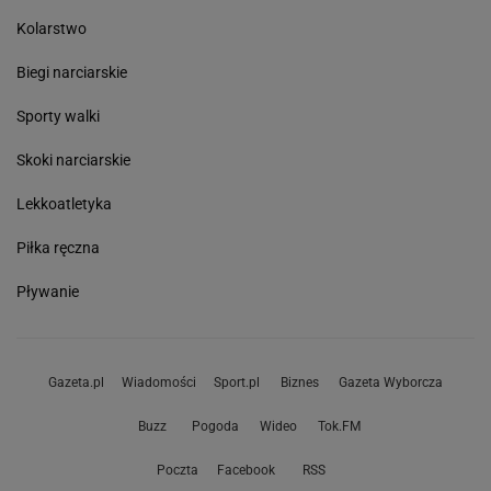
Kolarstwo
Biegi narciarskie
Sporty walki
Skoki narciarskie
Lekkoatletyka
Piłka ręczna
Pływanie
Gazeta.pl
Wiadomości
Sport.pl
Biznes
Gazeta Wyborcza
Buzz
Pogoda
Wideo
Tok.FM
Poczta
Facebook
RSS