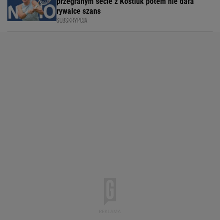
przegranym secie z Kostiuk potem nie dała
rywalce szans
SUBSKRYPCJA