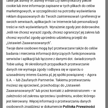
takie jak adresy IP, adresy e-mail czy identyfikatory plików
cookie lub inne informacje zapisane w tych plikach do celów
marketingowych, w szczególności na potrzeby wyświetlania
reklam dopasowanych do Twoich zainteresowań i preferencji w
swoich serwisach, aplikacjach i w Internecie lub personalizacji
treści w nich wyświetlanych. Wyrażenie zgody jest dobrowolne.
Jeśli nie chcesz wyrazić zgody, chcesz ograniczyć jej zakres lub
chcesz wycofać zgodę uprzednio udzieloną przejdź do
„Ustawień Zaawansowanych”.
Twoje dane osobowe mogą być przetwarzane także do celów
badania i mierzenia informacji dotyczących funkcjonowania
serwisów i aplikacji lub łączone z danymi dot. świadczonych
Tobie usług. W określonych przypadkach przetwarzanie
danych nie wymaga zgody i odbywa się w oparciu o
uzasadniony interes Gazeta.pl, jej spółki powiązanej – Agora
S.A. – lub Zaufanych Partnerów. Takiemu przetwarzaniu
możesz się sprzeciwić, przechodząc do „Ustawień
Zaawansowanych” lub przez kontakt z administratorem – w
zależności od zakresu sprzeciwu i podmiotu, wobec którego
jest kierowany. Więcej informacji o przetwarzaniu danych
osobowych znajdziesz w dokumencie
Polityka Prywatności