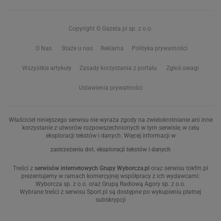
Copyright © Gazeta.pl sp. z o.o.
O Nas
Staże u nas
Reklama
Polityka prywatności
Wszystkie artykuły
Zasady korzystania z portalu
Zgłoś uwagi
Ustawienia prywatności
Właściciel niniejszego serwisu nie wyraża zgody na zwielokrotnianie ani inne
korzystanie z utworów rozpowszechnionych w tym serwisie, w celu
eksploracji tekstów i danych. Więcej informacji w
zastrzeżeniu dot. eksploracji tekstów i danych
Treści z
serwisów internetowych Grupy Wyborcza.pl
oraz serwisu tokfm.pl
prezentujemy w ramach komercyjnej współpracy z ich wydawcami:
Wyborcza sp. z o.o. oraz Grupą Radiową Agory sp. z o.o.
Wybrane treści z serwisu Sport.pl są dostępne po wykupieniu płatnej
subskrypcji