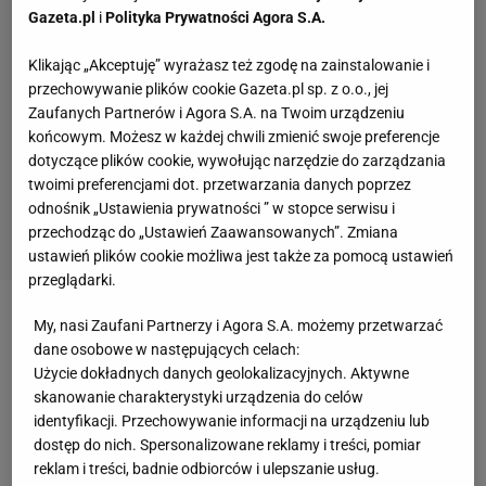
Gazeta.pl
i
Polityka Prywatności Agora S.A.
Klikając „Akceptuję” wyrażasz też zgodę na zainstalowanie i
przechowywanie plików cookie Gazeta.pl sp. z o.o., jej
Zaufanych Partnerów i Agora S.A. na Twoim urządzeniu
końcowym. Możesz w każdej chwili zmienić swoje preferencje
dotyczące plików cookie, wywołując narzędzie do zarządzania
twoimi preferencjami dot. przetwarzania danych poprzez
odnośnik „Ustawienia prywatności ” w stopce serwisu i
przechodząc do „Ustawień Zaawansowanych”. Zmiana
ustawień plików cookie możliwa jest także za pomocą ustawień
przeglądarki.
Zobacz wideo
DevelopRes Rzeszów zwycięski w
My, nasi Zaufani Partnerzy i Agora S.A. możemy przetwarzać
dane osobowe w następujących celach:
pierwszym meczu finałowym TAURON Ligi.
Użycie dokładnych danych geolokalizacyjnych. Aktywne
Katarzyna Wenerska: Jeszcze bardzo daleko
skanowanie charakterystyki urządzenia do celów
identyfikacji. Przechowywanie informacji na urządzeniu lub
dostęp do nich. Spersonalizowane reklamy i treści, pomiar
Prime MMA 12 się nie odbędzie? Organizatorzy
reklam i treści, badnie odbiorców i ulepszanie usług.