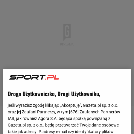
Droga Użytkowniczko, Drogi Użytkowniku,
jeśli wyrazisz zgodę klikając „Akceptuję”, Gazeta.pl sp. z o.o.
oraz jej Zaufani Partnerzy, w tym [
676
] Zaufanych Partnerów
IAB, jak również Agora S.A. będąca spółką powiązaną z
Choć swego czasu Michał Oleksiejczuk był dużą
Gazeta.pl sp. z o.o., będą przetwarzać Twoje dane osobowe
polską nadzieją w
UFC
, ostatnie dwa lata były dla
takie jak adresy IP, adresy e-mail czy identyfikatory plików