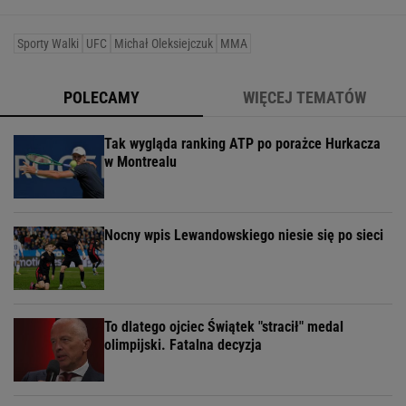
Sporty Walki
UFC
Michał Oleksiejczuk
MMA
POLECAMY
WIĘCEJ TEMATÓW
Tak wygląda ranking ATP po porażce Hurkacza
w Montrealu
Nocny wpis Lewandowskiego niesie się po sieci
To dlatego ojciec Świątek "stracił" medal
olimpijski. Fatalna decyzja