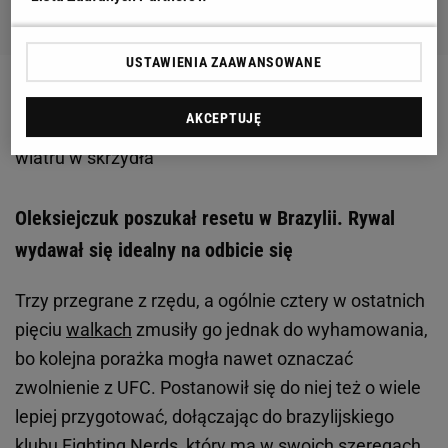
USTAWIENIA ZAAWANSOWANE
Zobacz wideo
Wspominamy Leo Beenhakkera.
AKCEPTUJĘ
Żelazny: On był z zupełnie innego świata. Dał nam
wiatru w skrzydła
Oleksiejczuk poszukał resetu w Brazylii. Rywal
wydawał się idealny na odbicie się
Trzy przegrane z rzędu, a ogólnie cztery w ostatnich
pięciu
walkach
zmusiły go jednak do wyhamowania,
bo kolejna porażka mogła nawet oznaczać
zwolnienie z UFC. Postanowił się do niej też o wiele
lepiej przygotować, dołączając do brazylijskiego
klubu Fighting Nerds, który ma w swoich szeregach