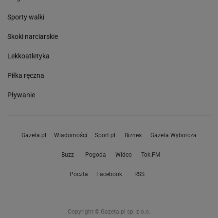
Sporty walki
Skoki narciarskie
Lekkoatletyka
Piłka ręczna
Pływanie
Gazeta.pl
Wiadomości
Sport.pl
Biznes
Gazeta Wyborcza
Buzz
Pogoda
Wideo
Tok.FM
Poczta
Facebook
RSS
Copyright © Gazeta.pl sp. z o.o.