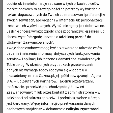
niego nieudane, a zwłaszcza 2024 rok. Polak poniósł
cookie lub inne informacje zapisane w tych plikach do celów
marketingowych, w szczególności na potrzeby wyświetlania
w nim aż trzy porażki w wadze średniej. W
reklam dopasowanych do Twoich zainteresowań i preferencji w
pierwszych rundach poddawali go Michel Pereira
swoich serwisach, aplikacjach i w Internecie lub personalizacji
(31-12) i Kevin Holland (27-13), a w swojej ostatniej
treści w nich wyświetlanych. Wyrażenie zgody jest dobrowolne.
walce stoczył zacięty bój z jednookim Rosjaninem
Jeśli nie chcesz wyrazić zgody, chcesz ograniczyć jej zakres lub
chcesz wycofać zgodę uprzednio udzieloną przejdź do
Sharabudtinem Magomedovem (15-1), którą jednak
„Ustawień Zaawansowanych”.
zasłużenie przegrał na punkty. Warto dodać, że
Twoje dane osobowe mogą być przetwarzane także do celów
wszystkie te
walki
"Husarz" stoczył między marcem
badania i mierzenia informacji dotyczących funkcjonowania
serwisów i aplikacji lub łączone z danymi dot. świadczonych
a sierpniem, czyli w krótkim odstępie czasu.
Tobie usług. W określonych przypadkach przetwarzanie
danych nie wymaga zgody i odbywa się w oparciu o
uzasadniony interes Gazeta.pl, jej spółki powiązanej – Agora
S.A. – lub Zaufanych Partnerów. Takiemu przetwarzaniu
możesz się sprzeciwić, przechodząc do „Ustawień
Zaawansowanych” lub przez kontakt z administratorem – w
zależności od zakresu sprzeciwu i podmiotu, wobec którego
jest kierowany. Więcej informacji o przetwarzaniu danych
osobowych znajdziesz w dokumencie
Polityka Prywatności