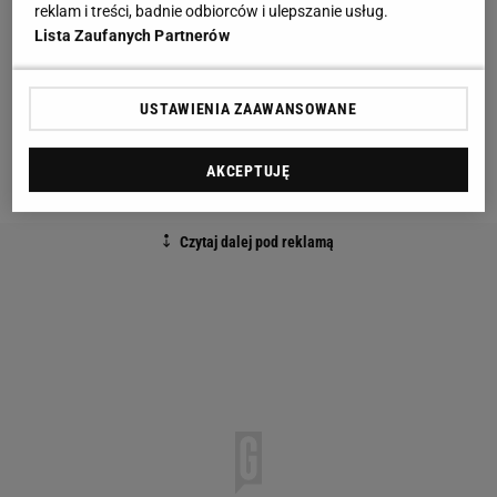
reklam i treści, badnie odbiorców i ulepszanie usług.
Lista Zaufanych Partnerów
I jeszcze kilka dni temu wydawało się, że 48-latek
nie wystąpi na gali KSW, a podpisze umowę z Fame
MMA
. Pudzianowski od dawna łączony był bowiem
USTAWIENIA ZAAWANSOWANE
z walką dwóch na jednego, a jego rywalami mieli być
AKCEPTUJĘ
Natan Marcoń oraz Adrian Cios.