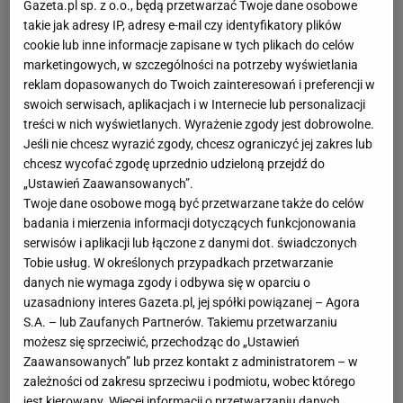
Gazeta.pl sp. z o.o., będą przetwarzać Twoje dane osobowe
takie jak adresy IP, adresy e-mail czy identyfikatory plików
cookie lub inne informacje zapisane w tych plikach do celów
marketingowych, w szczególności na potrzeby wyświetlania
reklam dopasowanych do Twoich zainteresowań i preferencji w
swoich serwisach, aplikacjach i w Internecie lub personalizacji
treści w nich wyświetlanych. Wyrażenie zgody jest dobrowolne.
Jeśli nie chcesz wyrazić zgody, chcesz ograniczyć jej zakres lub
chcesz wycofać zgodę uprzednio udzieloną przejdź do
„Ustawień Zaawansowanych”.
Twoje dane osobowe mogą być przetwarzane także do celów
badania i mierzenia informacji dotyczących funkcjonowania
serwisów i aplikacji lub łączone z danymi dot. świadczonych
Tobie usług. W określonych przypadkach przetwarzanie
danych nie wymaga zgody i odbywa się w oparciu o
uzasadniony interes Gazeta.pl, jej spółki powiązanej – Agora
S.A. – lub Zaufanych Partnerów. Takiemu przetwarzaniu
możesz się sprzeciwić, przechodząc do „Ustawień
Zaawansowanych” lub przez kontakt z administratorem – w
zależności od zakresu sprzeciwu i podmiotu, wobec którego
jest kierowany. Więcej informacji o przetwarzaniu danych