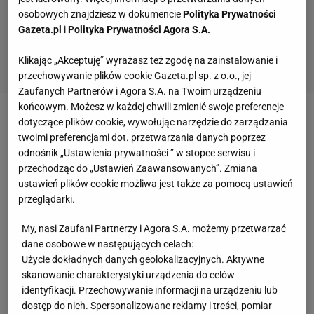
osobowych znajdziesz w dokumencie
Polityka Prywatności
Gazeta.pl
i
Polityka Prywatności Agora S.A.
Klikając „Akceptuję” wyrażasz też zgodę na zainstalowanie i
przechowywanie plików cookie Gazeta.pl sp. z o.o., jej
Zaufanych Partnerów i Agora S.A. na Twoim urządzeniu
końcowym. Możesz w każdej chwili zmienić swoje preferencje
dotyczące plików cookie, wywołując narzędzie do zarządzania
Zobacz wideo
Walka Pudzianowski vs Najman
twoimi preferencjami dot. przetwarzania danych poprzez
zmieniła polskie MMA. Ujawniamy nieznane kulisy.
odnośnik „Ustawienia prywatności ” w stopce serwisu i
"Kolosalne ryzyko"
przechodząc do „Ustawień Zaawansowanych”. Zmiana
ustawień plików cookie możliwa jest także za pomocą ustawień
przeglądarki.
Pudzianowski i Hall pierwotnie mieli się spotkać na
jubileuszowej, setnej gali, jednak ostatecznie ani
My, nasi Zaufani Partnerzy i Agora S.A. możemy przetwarzać
dane osobowe w następujących celach:
jeden, ani drugi zawodnik się na niej nie pojawił.
Użycie dokładnych danych geolokalizacyjnych. Aktywne
Niedawnych informacji przekazanych przez Halla nie
skanowanie charakterystyki urządzenia do celów
potwierdziło jednak KSW, które twierdziło, że
identyfikacji. Przechowywanie informacji na urządzeniu lub
dostęp do nich. Spersonalizowane reklamy i treści, pomiar
negocjacje ws. przyszłości Pudzianowskiego trwają.