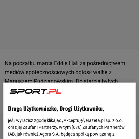
Na początku marca Eddie Hall za pośrednictwem
mediów społecznościowych ogłosił walkę z
Mariuszem Pudzianowskim. Do starcia byłych
strongmanów miało dojść na gali XTB
KSW
105,
która odbędzie się 26 kwietnia w Gliwicach.
Droga Użytkowniczko, Drogi Użytkowniku,
jeśli wyrazisz zgodę klikając „Akceptuję”, Gazeta.pl sp. z o.o.
oraz jej Zaufani Partnerzy, w tym [
676
] Zaufanych Partnerów
IAB, jak również Agora S.A. będąca spółką powiązaną z