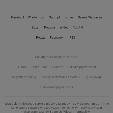
Gazeta.pl
Wiadomości
Sport.pl
Biznes
Gazeta Wyborcza
Buzz
Pogoda
Wideo
Tok.FM
Poczta
Facebook
RSS
Copyright © Gazeta.pl sp. z o.o.
O Nas
Staże u nas
Reklama
Polityka prywatności
Wszystkie artykuły
Zasady korzystania z portalu
Zgłoś uwagi
Ustawienia prywatności
Właściciel niniejszego serwisu nie wyraża zgody na zwielokrotnianie ani inne
korzystanie z utworów rozpowszechnionych w tym serwisie, w celu
eksploracji tekstów i danych. Więcej informacji w