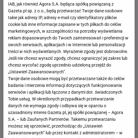
Usyka. Przede wszystkim w maju zdetronizował
IAB, jak również Agora S.A. będąca spółką powiązaną z
Gazeta.pl sp. z o.o., będą przetwarzać Twoje dane osobowe
Tysona
Fury'ego i został niekwestionowanym
takie jak adresy IP, adresy e-mail czy identyfikatory plików
mistrzem świata
wagi ciężkiej. Pół roku później
cookie lub inne informacje zapisane w tych plikach do celów
ponownie obaj weszli do ringu i rezultat był taki sam,
marketingowych, w szczególności na potrzeby wyświetlania
reklam dopasowanych do Twoich zainteresowań i preferencji w
choć pierwotnie Ukrainiec wygrał przez
swoich serwisach, aplikacjach i w Internecie lub personalizacji
niejednogłośną decyzję sędziowską, natomiast w
treści w nich wyświetlanych. Wyrażenie zgody jest dobrowolne.
grudniu nikt nie miał wątpliwości co do jego triumfu.
Jeśli nie chcesz wyrazić zgody, chcesz ograniczyć jej zakres lub
chcesz wycofać zgodę uprzednio udzieloną przejdź do
Teraz szykuje się już do kolejnych pojedynków.
„Ustawień Zaawansowanych”.
Twoje dane osobowe mogą być przetwarzane także do celów
badania i mierzenia informacji dotyczących funkcjonowania
serwisów i aplikacji lub łączone z danymi dot. świadczonych
Tobie usług. W określonych przypadkach przetwarzanie
danych nie wymaga zgody i odbywa się w oparciu o
uzasadniony interes Gazeta.pl, jej spółki powiązanej – Agora
S.A. – lub Zaufanych Partnerów. Takiemu przetwarzaniu
możesz się sprzeciwić, przechodząc do „Ustawień
Zaawansowanych” lub przez kontakt z administratorem – w