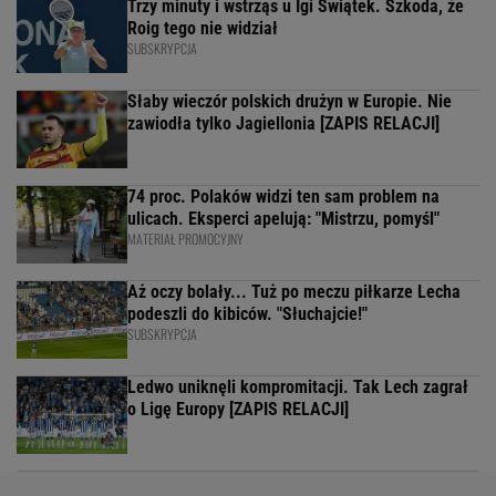
Trzy minuty i wstrząs u Igi Świątek. Szkoda, że
Roig tego nie widział
SUBSKRYPCJA
Słaby wieczór polskich drużyn w Europie. Nie
zawiodła tylko Jagiellonia [ZAPIS RELACJI]
74 proc. Polaków widzi ten sam problem na
ulicach. Eksperci apelują: "Mistrzu, pomyśl"
MATERIAŁ PROMOCYJNY
Aż oczy bolały... Tuż po meczu piłkarze Lecha
podeszli do kibiców. "Słuchajcie!"
SUBSKRYPCJA
Ledwo uniknęli kompromitacji. Tak Lech zagrał
o Ligę Europy [ZAPIS RELACJI]