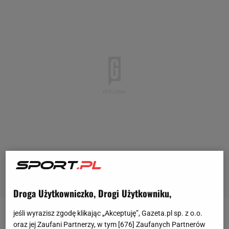
Droga Użytkowniczko, Drogi Użytkowniku,
jeśli wyrazisz zgodę klikając „Akceptuję”, Gazeta.pl sp. z o.o.
Ostatni okres był wyjątkowo udany dla Ołeksandra
oraz jej Zaufani Partnerzy, w tym [
676
] Zaufanych Partnerów