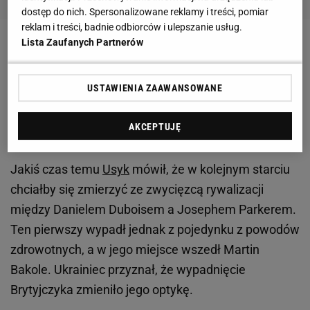
dostęp do nich. Spersonalizowane reklamy i treści, pomiar
reklam i treści, badnie odbiorców i ulepszanie usług.
Lista Zaufanych Partnerów
Zobacz wideo
"Jeśli to był romans, to się nie udał".
Dlaczego Pudzianowski nie zawalczy w Fame?
USTAWIENIA ZAAWANSOWANE
To będzie kolejny rywal Ołeksandra Usyka.
AKCEPTUJĘ
Absolutny hit
Jakiś czas temu
Usyk
mówił, że w kolejnym starciu
chciałby się zmierzyć ze zwycięzcą rywalizacji
między Danielem Duboisem a Josephem Parkerem.
Ten pierwszy wypadł jednak z pojedynku z powodów
zdrowotnych, a w jego miejsce wszedł Martin
Bakole. Ukrainiec przyznał, że wypadnięcie
Brytyjczyka zmieniło jego optykę.