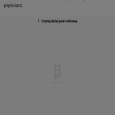
pięściarz.