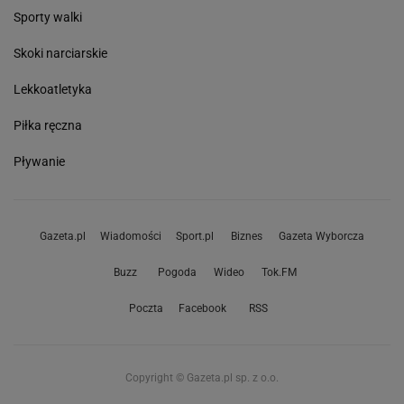
Sporty walki
Skoki narciarskie
Lekkoatletyka
Piłka ręczna
Pływanie
Gazeta.pl
Wiadomości
Sport.pl
Biznes
Gazeta Wyborcza
Buzz
Pogoda
Wideo
Tok.FM
Poczta
Facebook
RSS
Copyright © Gazeta.pl sp. z o.o.