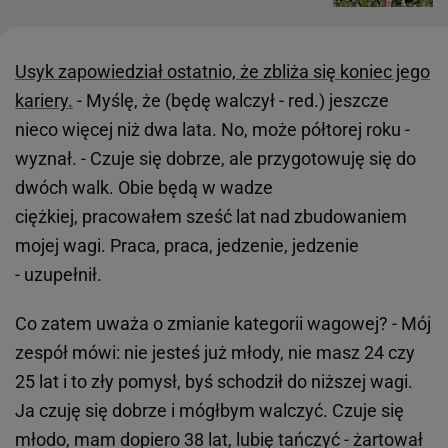
Usyk zapowiedział ostatnio, że zbliża się koniec jego
kariery.
- Myślę, że (będę walczył - red.) jeszcze
nieco więcej niż dwa lata. No, może półtorej roku -
wyznał. - Czuje się dobrze, ale przygotowuję się do
dwóch walk. Obie będą w wadze
ciężkiej, pracowałem sześć lat nad zbudowaniem
mojej wagi. Praca, praca, jedzenie, jedzenie
- uzupełnił.
Co zatem uważa o zmianie kategorii wagowej? - Mój
zespół mówi: nie jesteś już młody, nie masz 24 czy
25 lat i to zły pomysł, byś schodził do niższej wagi.
Ja czuję się dobrze i mógłbym walczyć. Czuje się
młodo, mam dopiero 38 lat, lubię tańczyć - żartował