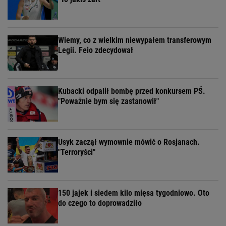
Wiemy, co z wielkim niewypałem transferowym
Legii. Feio zdecydował
Kubacki odpalił bombę przed konkursem PŚ.
"Poważnie bym się zastanowił"
Usyk zaczął wymownie mówić o Rosjanach.
"Terroryści"
150 jajek i siedem kilo mięsa tygodniowo. Oto
do czego to doprowadziło