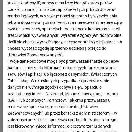
sukcesem. Pojedynek na żywo w hali w Arlington w
takie jak adresy IP, adresy e-mail czy identyfikatory plików
Teksasie obejrzało ponad 70 tys. ludzi.
Z kolei
cookie lub inne informacje zapisane w tych plikach do celów
marketingowych, w szczególności na potrzeby wyświetlania
Netflix, który prowadził transmisję gali,
reklam dopasowanych do Twoich zainteresowań i preferencji w
poinformował, że zgromadziła ona przed ekranami
swoich serwisach, aplikacjach i w Internecie lub personalizacji
ok. 60 mln gospodarstw domowych na całym
treści w nich wyświetlanych. Wyrażenie zgody jest dobrowolne.
Jeśli nie chcesz wyrazić zgody, chcesz ograniczyć jej zakres lub
świecie.
Organizatorzy nie mogą więc na co
chcesz wycofać zgodę uprzednio udzieloną przejdź do
narzekać, podobnie jak obaj bohaterowie pojedynku.
„Ustawień Zaawansowanych”.
Twoje dane osobowe mogą być przetwarzane także do celów
badania i mierzenia informacji dotyczących funkcjonowania
serwisów i aplikacji lub łączone z danymi dot. świadczonych
Tobie usług. W określonych przypadkach przetwarzanie
danych nie wymaga zgody i odbywa się w oparciu o
uzasadniony interes Gazeta.pl, jej spółki powiązanej – Agora
S.A. – lub Zaufanych Partnerów. Takiemu przetwarzaniu
możesz się sprzeciwić, przechodząc do „Ustawień
Zaawansowanych” lub przez kontakt z administratorem – w
zależności od zakresu sprzeciwu i podmiotu, wobec którego
jest kierowany. Więcej informacji o przetwarzaniu danych