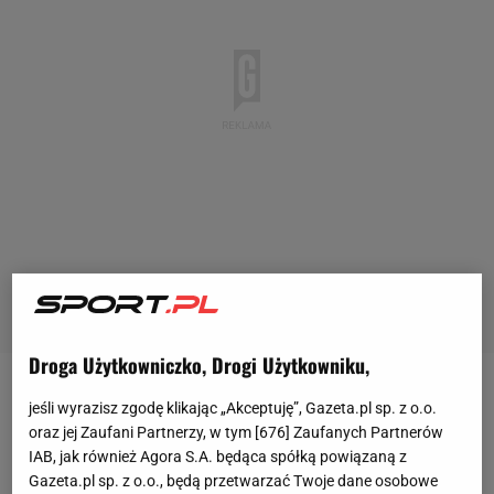
Droga Użytkowniczko, Drogi Użytkowniku,
Walka Mike'a Tyson z Jakiem Paulem
być może nie
jeśli wyrazisz zgodę klikając „Akceptuję”, Gazeta.pl sp. z o.o.
powaliła na kolana sympatyków boksu, ale z
oraz jej Zaufani Partnerzy, w tym [
676
] Zaufanych Partnerów
IAB, jak również Agora S.A. będąca spółką powiązaną z
pewnością okazała się wielkim komercyjnym
Gazeta.pl sp. z o.o., będą przetwarzać Twoje dane osobowe