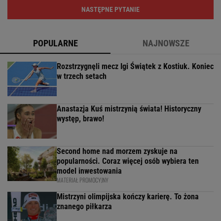
NASTĘPNE PYTANIE
POPULARNE
NAJNOWSZE
Rozstrzygnęli mecz Igi Świątek z Kostiuk. Koniec
w trzech setach
Anastazja Kuś mistrzynią świata! Historyczny
występ, brawo!
Second home nad morzem zyskuje na
popularności. Coraz więcej osób wybiera ten
model inwestowania
MATERIAŁ PROMOCYJNY
Mistrzyni olimpijska kończy karierę. To żona
znanego piłkarza