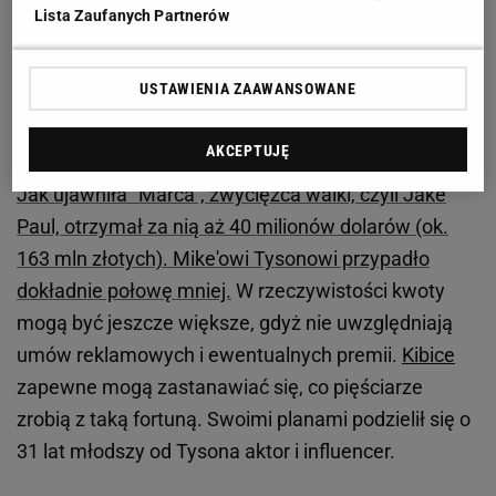
Lista Zaufanych Partnerów
Zobacz wideo
"To nie brzmi głupio". Zieliński
odpowiada dziennikarzom
USTAWIENIA ZAAWANSOWANE
Potężna kasa dla Paula i Tysona. Tyle zarobili
AKCEPTUJĘ
Jak ujawniła "Marca", zwycięzca walki, czyli Jake
Paul, otrzymał za nią aż 40 milionów dolarów (ok.
163 mln złotych). Mike'owi Tysonowi przypadło
dokładnie połowę mniej.
W rzeczywistości kwoty
mogą być jeszcze większe, gdyż nie uwzględniają
umów reklamowych i ewentualnych premii.
Kibice
zapewne mogą zastanawiać się, co pięściarze
zrobią z taką fortuną. Swoimi planami podzielił się o
31 lat młodszy od Tysona aktor i influencer.