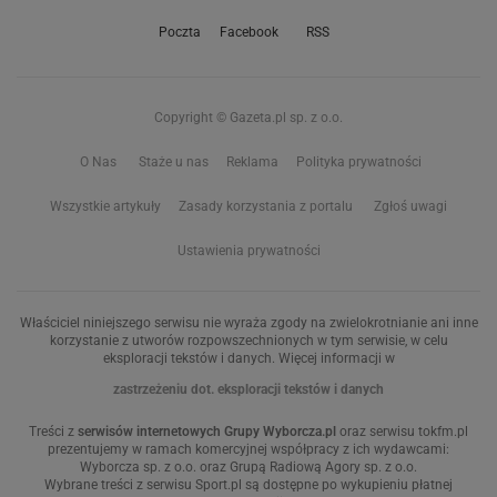
Poczta
Facebook
RSS
Copyright © Gazeta.pl sp. z o.o.
O Nas
Staże u nas
Reklama
Polityka prywatności
Wszystkie artykuły
Zasady korzystania z portalu
Zgłoś uwagi
Ustawienia prywatności
Właściciel niniejszego serwisu nie wyraża zgody na zwielokrotnianie ani inne
korzystanie z utworów rozpowszechnionych w tym serwisie, w celu
eksploracji tekstów i danych. Więcej informacji w
zastrzeżeniu dot. eksploracji tekstów i danych
Treści z
serwisów internetowych Grupy Wyborcza.pl
oraz serwisu tokfm.pl
prezentujemy w ramach komercyjnej współpracy z ich wydawcami:
Wyborcza sp. z o.o. oraz Grupą Radiową Agory sp. z o.o.
Wybrane treści z serwisu Sport.pl są dostępne po wykupieniu płatnej