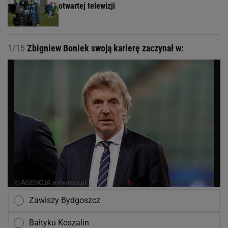
otwartej telewizji
1/15
Zbigniew Boniek swoją karierę zaczynał w:
Zawiszy Bydgoszcz
Bałtyku Koszalin