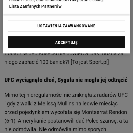
Lista Zaufanych Partnerów
USTAWIENIA ZAAWANSOWANE
AKCEPTUJĘ
Zobacz wideo
Kosecki nie dowierza: Jak można za
niego zapłacić 100 baniek?! [To jest Sport.pl]
UFC wyciągnęło dłoń, Syguła nie mogła jej odtrącić
Mimo tej nieregularności nie zniknęła z radarów UFC
i gdy z walki z Melissą Mullins na ledwie miesiąc
przed pojedynkiem wycofała się Montserrat Rendon
(6-1), Amerykanie postanowili dać Polce szansę, a ta
nie odmówiła. Nie odmówiła mimo sporych