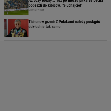
Aż oczy bolały... Tuż po meczu piłkarze Lecha
podeszli do kibiców. "Słuchajcie!"
SUBSKRYPCJA
Tichonow grzmi: Z Polakami należy postąpić
dokładnie tak samo