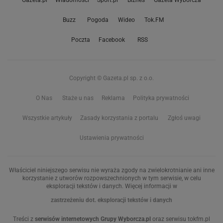
Gazeta.pl
Wiadomości
Sport.pl
Biznes
Gazeta Wyborcza
Buzz
Pogoda
Wideo
Tok.FM
Poczta
Facebook
RSS
Copyright © Gazeta.pl sp. z o.o.
O Nas
Staże u nas
Reklama
Polityka prywatności
Wszystkie artykuły
Zasady korzystania z portalu
Zgłoś uwagi
Ustawienia prywatności
Właściciel niniejszego serwisu nie wyraża zgody na zwielokrotnianie ani inne
korzystanie z utworów rozpowszechnionych w tym serwisie, w celu
eksploracji tekstów i danych. Więcej informacji w
zastrzeżeniu dot. eksploracji tekstów i danych
Treści z
serwisów internetowych Grupy Wyborcza.pl
oraz serwisu tokfm.pl