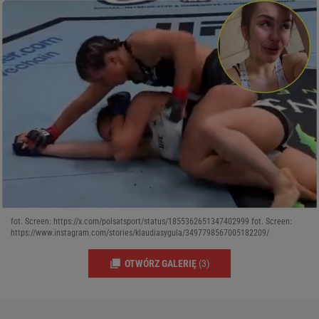
fot. Screen: https://x.com/polsatsport/status/1855362651347402999 fot. Screen:
https://www.instagram.com/stories/klaudiasygula/3497798567005182209/
OTWÓRZ GALERIĘ
(3)