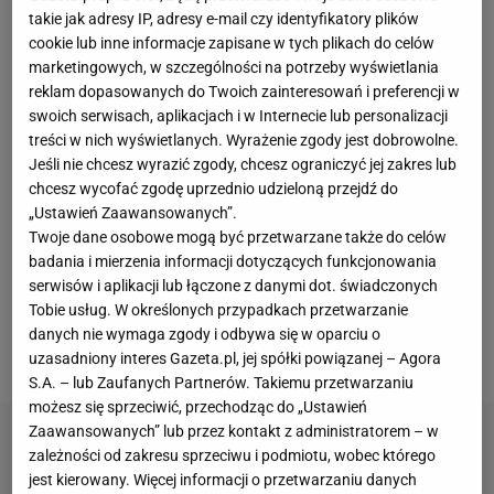
takie jak adresy IP, adresy e-mail czy identyfikatory plików
Klaudia Syguła uchodzi za jeden z największych
cookie lub inne informacje zapisane w tych plikach do celów
talentów w żeńskim
MMA
w naszym kraju. Jednak
marketingowych, w szczególności na potrzeby wyświetlania
reklam dopasowanych do Twoich zainteresowań i preferencji w
od dłuższego czasu miała problem ze
swoich serwisach, aplikacjach i w Internecie lub personalizacji
znajdowaniem sobie wartościowych rywalek i przez
treści w nich wyświetlanych. Wyrażenie zgody jest dobrowolne.
ostatnie dwa lata stoczyła tylko dwie
walki
w
Jeśli nie chcesz wyrazić zgody, chcesz ograniczyć jej zakres lub
chcesz wycofać zgodę uprzednio udzieloną przejdź do
formule
MMA
. Zawalczyła także na gali... Fame
„Ustawień Zaawansowanych”.
MMA w maju tego roku z byłą mistrzynią świata w
Twoje dane osobowe mogą być przetwarzane także do celów
boksie
Ewą Piątkowską w nietypowym starciu, gdzie
badania i mierzenia informacji dotyczących funkcjonowania
serwisów i aplikacji lub łączone z danymi dot. świadczonych
każda runda odbywała się na innych zasadach
Tobie usług. W określonych przypadkach przetwarzanie
(kolejno boks, K-1 i MMA). Syguła rozbiła rywalkę,
danych nie wymaga zgody i odbywa się w oparciu o
która nie wyszła do trzeciej odsłony pojedynku.
uzasadniony interes Gazeta.pl, jej spółki powiązanej – Agora
S.A. – lub Zaufanych Partnerów. Takiemu przetwarzaniu
możesz się sprzeciwić, przechodząc do „Ustawień
Zaawansowanych” lub przez kontakt z administratorem – w
zależności od zakresu sprzeciwu i podmiotu, wobec którego
jest kierowany. Więcej informacji o przetwarzaniu danych