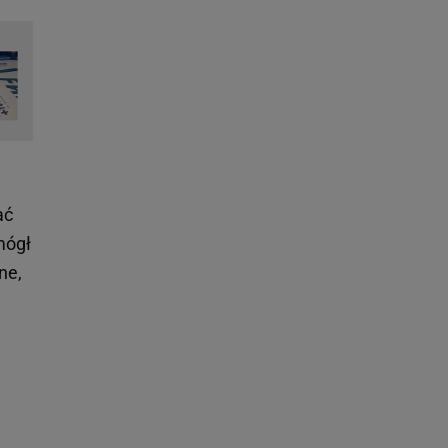
ać
mógł
ne,