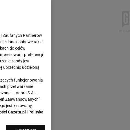
6
] Zaufanych Partnerów
woje dane osobowe takie
likach do celów
teresowań i preferencji
ażenie zgody jest
dę uprzednio udzieloną
yczących funkcjonowania
kach przetwarzanie
ązanej – Agora S.A. –
awień Zaawansowanych”
go jest kierowany.
ości Gazeta.pl
i
Polityka