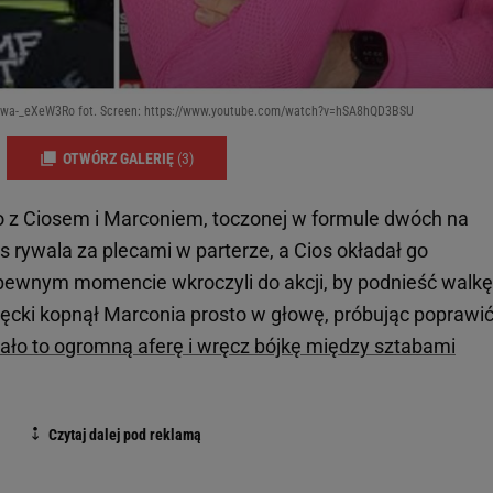
v=wa-_eXeW3Ro fot. Screen: https://www.youtube.com/watch?v=hSA8hQD3BSU
OTWÓRZ GALERIĘ
(3)
o z Ciosem i Marconiem, toczonej w formule dwóch na
rywala za plecami w parterze, a Cios okładał go
pewnym momencie wkroczyli do akcji, by podnieść walkę
łęcki kopnął Marconia prosto w głowę, próbując poprawi
ło to ogromną aferę i wręcz bójkę między sztabami