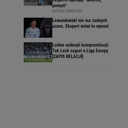
pomyśl"
MATERIAŁ PROMOCYJNY
Lewandowski nie ma żadnych
szans. Ekspert mówi to wprost
Ledwo uniknęli kompromitacji.
Tak Lech zagrał o Ligę Europy
[ZAPIS RELACJI]