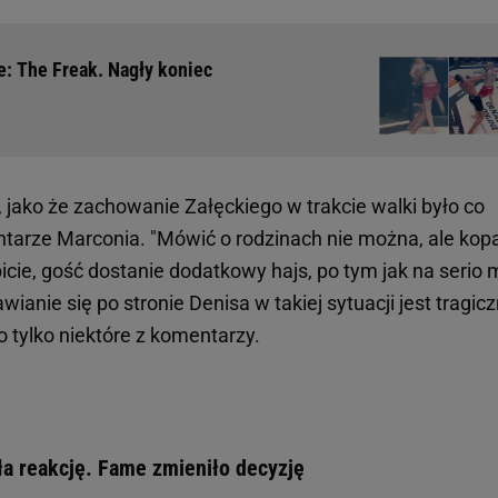
e: The Freak. Nagły koniec
u, jako że zachowanie Załęckiego w trakcie walki było co
tarze Marconia. "Mówić o rodzinach nie można, ale kop
picie, gość dostanie dodatkowy hajs, po tym jak na serio 
ianie się po stronie Denisa w takiej sytuacji jest tragicz
to tylko niektóre z komentarzy.
ła reakcję. Fame zmieniło decyzję