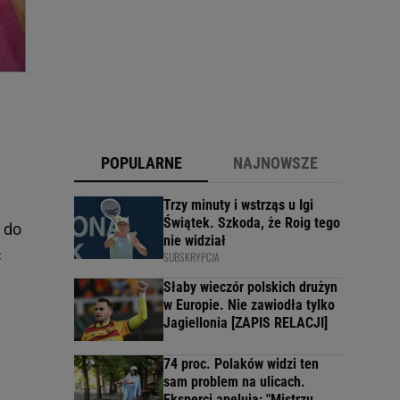
POPULARNE
NAJNOWSZE
Trzy minuty i wstrząs u Igi
Świątek. Szkoda, że Roig tego
 do
nie widział
ć
SUBSKRYPCJA
Słaby wieczór polskich drużyn
w Europie. Nie zawiodła tylko
Jagiellonia [ZAPIS RELACJI]
74 proc. Polaków widzi ten
sam problem na ulicach.
Eksperci apelują: "Mistrzu,