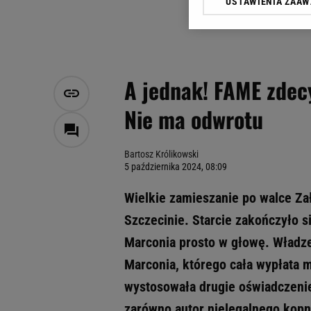
USTAWIENIA ZAA
Klikając „Akceptuję” wyra
Zaufanych Partnerów i A
dotyczące plików cookie,
odnośnik „Ustawienia pr
plików cookie możliwa je
A jednak! FAME zdec
My, nasi Zaufani Partne
Nie ma odwrotu
Użycie dokładnych danych
Przechowywanie informacji
badnie odbiorców i uleps
Bartosz Królikowski
5 października 2024, 08:09
Wielkie zamieszanie po walce Zał
Szczecinie. Starcie zakończyło s
Marconia prosto w głowę. Władze 
Marconia, którego cała wypłata mi
wystosowała drugie oświadczenie,
zarówno autor nielegalnego kopnię