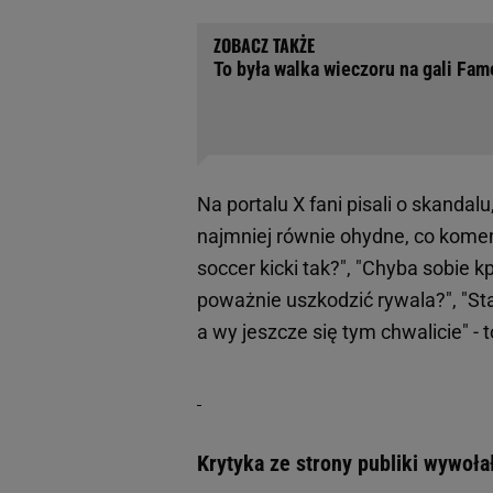
To była walka wieczoru na gali Fam
Na portalu X fani pisali o skandal
najmniej równie ohydne, co komen
soccer kicki tak?", "Chyba sobie k
poważnie uszkodzić rywala?", "Staw
a wy jeszcze się tym chwalicie" - 
Krytyka ze strony publiki wywoła