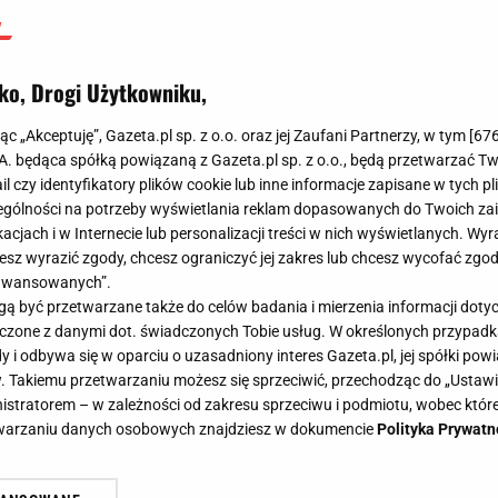
ko, Drogi Użytkowniku,
jąc „Akceptuję”, Gazeta.pl sp. z o.o. oraz jej Zaufani Partnerzy, w tym [
67
.A. będąca spółką powiązaną z Gazeta.pl sp. z o.o., będą przetwarzać T
ail czy identyfikatory plików cookie lub inne informacje zapisane w tych p
gólności na potrzeby wyświetlania reklam dopasowanych do Twoich zain
acjach i w Internecie lub personalizacji treści w nich wyświetlanych. Wyr
cesz wyrazić zgody, chcesz ograniczyć jej zakres lub chcesz wycofać zgo
aawansowanych”.
 być przetwarzane także do celów badania i mierzenia informacji dot
 łączone z danymi dot. świadczonych Tobie usług. W określonych przypad
i odbywa się w oparciu o uzasadniony interes Gazeta.pl, jej spółki powi
. Takiemu przetwarzaniu możesz się sprzeciwić, przechodząc do „Ust
nistratorem – w zależności od zakresu sprzeciwu i podmiotu, wobec które
etwarzaniu danych osobowych znajdziesz w dokumencie
Polityka Prywatn