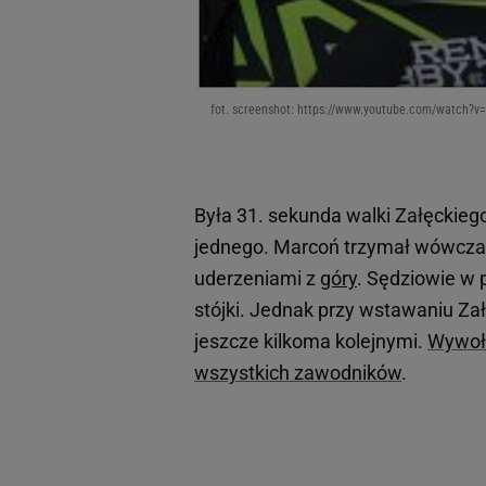
fot. screenshot: https://www.youtube.com/watch?
Była 31. sekunda walki Załęckieg
jednego. Marcoń trzymał wówczas 
uderzeniami z
góry
. Sędziowie w 
stójki. Jednak przy wstawaniu Za
jeszcze kilkoma kolejnymi.
Wywoła
wszystkich zawodników
.