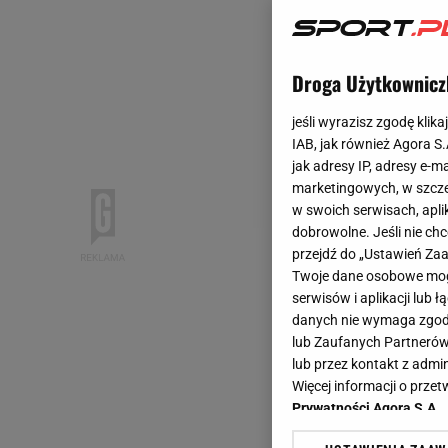
Droga Użytkownicz
jeśli wyrazisz zgodę klika
IAB, jak również Agora S
jak adresy IP, adresy e-m
marketingowych, w szcze
w swoich serwisach, aplik
dobrowolne. Jeśli nie ch
przejdź do „Ustawień Z
Twoje dane osobowe mogą
serwisów i aplikacji lub
danych nie wymaga zgody 
lub Zaufanych Partnerów
lub przez kontakt z admi
Więcej informacji o prz
Prywatności Agora S.A.