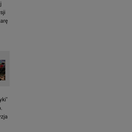
j
sji
karę
yki"
o.
yzja