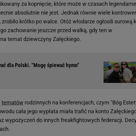
ifikowany za kopnięcie, które może w czasach legendarne
obecnie absolutnie nie jest. Jednak równie wiele kontrower
A
zrobiło krótko po walce. Otóż włodarze ogłosili surową 
jego zachowanie jeszcze przed walką, gdy ten w
 na temat dziewczyny Załęckiego.
wać dla Polski. "Mogę śpiewać hymn"
a
tematów
rodzinnych na konferencjach, czym "Bóg Estet
powodu cała jego wypłata miała trafić na konto Załęckieg
 wypożyczeń do innych freakfightowych federacji. Dec
ach.