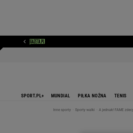
WIADOMOŚCI
NEXT
SPORT
PLOTEK
D
SPORT.PL+
MUNDIAL
PIŁKA NOŻNA
TENIS
Inne sporty
Sporty walki
A jednak! FAME zdec