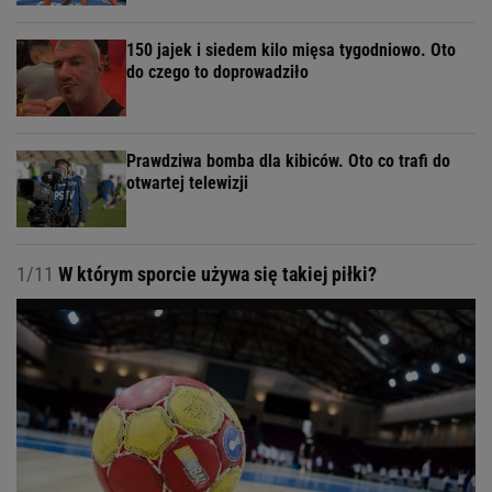
150 jajek i siedem kilo mięsa tygodniowo. Oto
do czego to doprowadziło
Prawdziwa bomba dla kibiców. Oto co trafi do
otwartej telewizji
1/11
W którym sporcie używa się takiej piłki?