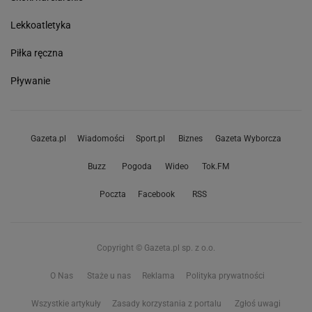
Lekkoatletyka
Piłka ręczna
Pływanie
Gazeta.pl
Wiadomości
Sport.pl
Biznes
Gazeta Wyborcza
Buzz
Pogoda
Wideo
Tok.FM
Poczta
Facebook
RSS
Copyright © Gazeta.pl sp. z o.o.
O Nas
Staże u nas
Reklama
Polityka prywatności
Wszystkie artykuły
Zasady korzystania z portalu
Zgłoś uwagi