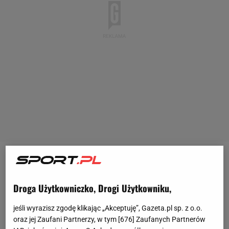
Na walkę Tomasza Adamka z Kasjuszem "Don
Kasjem" Życińskim
czekali wszyscy miłośnicy
Droga Użytkowniczko, Drogi Użytkowniku,
polskich
freak fightów. Życiński wielokrotnie
atakował byłego zawodowego mistrza świata w
jeśli wyrazisz zgodę klikając „Akceptuję”, Gazeta.pl sp. z o.o.
oraz jej Zaufani Partnerzy, w tym [
676
] Zaufanych Partnerów
boksie, wyzywał od alkoholików, aż w końcu udało