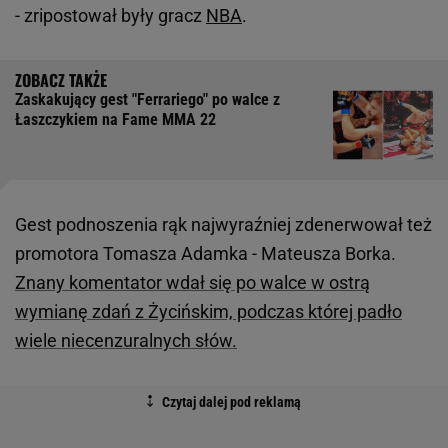
- zripostował były gracz
NBA
.
Zaskakujący gest "Ferrariego" po walce z
Łaszczykiem na Fame MMA 22
Gest podnoszenia rąk najwyraźniej zdenerwował też
promotora Tomasza Adamka - Mateusza Borka.
Znany komentator wdał się po walce w ostrą
wymianę zdań z Życińskim, podczas której padło
wiele niecenzuralnych słów.