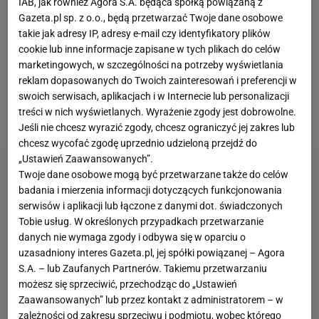
IAB, jak również Agora S.A. będąca spółką powiązaną z
mu się z nim stanąć
oko
w oko na gali FAME 22 na
Gazeta.pl sp. z o.o., będą przetwarzać Twoje dane osobowe
Stadionie Narodowym w Warszawie. Wielu fanów
takie jak adresy IP, adresy e-mail czy identyfikatory plików
cookie lub inne informacje zapisane w tych plikach do celów
Życińskiego mogło jednak poczuć rozczarowanie.
marketingowych, w szczególności na potrzeby wyświetlania
Wszystko przez to, co zaprezentował w klatce. 32-
reklam dopasowanych do Twoich zainteresowań i preferencji w
latka postanowił ostro skrytykować nawet... Marcin
swoich serwisach, aplikacjach i w Internecie lub personalizacji
treści w nich wyświetlanych. Wyrażenie zgody jest dobrowolne.
Gortat
.
Jeśli nie chcesz wyrazić zgody, chcesz ograniczyć jej zakres lub
chcesz wycofać zgodę uprzednio udzieloną przejdź do
„Ustawień Zaawansowanych”.
Twoje dane osobowe mogą być przetwarzane także do celów
badania i mierzenia informacji dotyczących funkcjonowania
serwisów i aplikacji lub łączone z danymi dot. świadczonych
Tobie usług. W określonych przypadkach przetwarzanie
danych nie wymaga zgody i odbywa się w oparciu o
uzasadniony interes Gazeta.pl, jej spółki powiązanej – Agora
S.A. – lub Zaufanych Partnerów. Takiemu przetwarzaniu
możesz się sprzeciwić, przechodząc do „Ustawień
Zaawansowanych” lub przez kontakt z administratorem – w
zależności od zakresu sprzeciwu i podmiotu, wobec którego