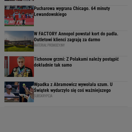
Pucharowa wygrana Chicago. 64 minuty
Lewandowskiego
W FACTORY Annopol powstał kort do padla.
Outletowi klienci zagrają za darmo
MATERIAŁ PROMOCYJNY
Tichonow grzmi: Z Polakami należy postąpić
dokładnie tak samo
Wpadka z Abramowicz wywołała szum. U
Świątek wydarzyło się coś ważniejszego
SUBSKRYPCJA