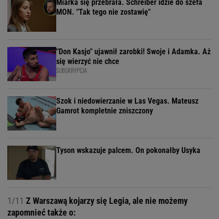
Miarka się przebrała. Schreiber idzie do szefa
MON. "Tak tego nie zostawię"
"Don Kasjo" ujawnił zarobki! Swoje i Adamka. Aż
się wierzyć nie chce
SUBSKRYPCJA
Szok i niedowierzanie w Las Vegas. Mateusz
Gamrot kompletnie zniszczony
Tyson wskazuje palcem. On pokonałby Usyka
1/11
Z Warszawą kojarzy się Legia, ale nie możemy
zapomnieć także o: