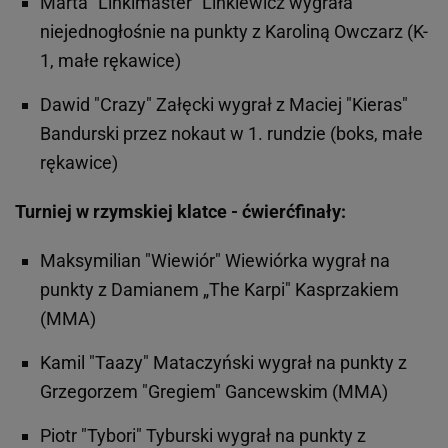
Marta "Linkimaster" Linkiewicz wygrała
niejednogłośnie na punkty z Karoliną Owczarz (K-
1, małe rękawice)
Dawid "Crazy" Załęcki wygrał z Maciej "Kieras"
Bandurski przez nokaut w 1. rundzie (boks, małe
rękawice)
Turniej w rzymskiej klatce - ćwierćfinały:
Maksymilian "Wiewiór" Wiewiórka wygrał na
punkty z Damianem „The Karpi" Kasprzakiem
(MMA)
Kamil "Taazy" Mataczyński wygrał na punkty z
Grzegorzem "Gregiem" Gancewskim (MMA)
Piotr "Tybori" Tyburski wygrał na punkty z