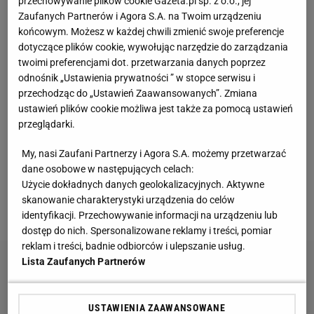
przechowywanie plików cookie Gazeta.pl sp. z o.o., jej
Zaufanych Partnerów i Agora S.A. na Twoim urządzeniu
Faworytem był Parke, ale obaj zawodnicy walczyli
końcowym. Możesz w każdej chwili zmienić swoje preferencje
każdą rundę na innych zasadach! Pierwsza w boksie
dotyczące plików cookie, wywołując narzędzie do zarządzania
twoimi preferencjami dot. przetwarzania danych poprzez
była wyrównana, w drugiej w K-1 dominować
odnośnik „Ustawienia prywatności ” w stopce serwisu i
wydawał się Parke, ale to jedna akcja Tyburskiego
przechodząc do „Ustawień Zaawansowanych”. Zmiana
doprowadziła do liczenia Brytyjczyka. Dlatego też
ustawień plików cookie możliwa jest także za pomocą ustawień
przeglądarki.
Norman Parke musiał w trzeciej rundzie wyraźnie
rozbić przeciwnika w swojej koronnej MMA. I
My, nasi Zaufani Partnerzy i Agora S.A. możemy przetwarzać
faktycznie - Parke szybko posłał Tyburskiego do
dane osobowe w następujących celach:
Użycie dokładnych danych geolokalizacyjnych. Aktywne
parteru, gdzie go obijał, ale nie zdołał zakończyć
skanowanie charakterystyki urządzenia do celów
walki
.
identyfikacji. Przechowywanie informacji na urządzeniu lub
dostęp do nich. Spersonalizowane reklamy i treści, pomiar
reklam i treści, badnie odbiorców i ulepszanie usług.
Lista Zaufanych Partnerów
USTAWIENIA ZAAWANSOWANE