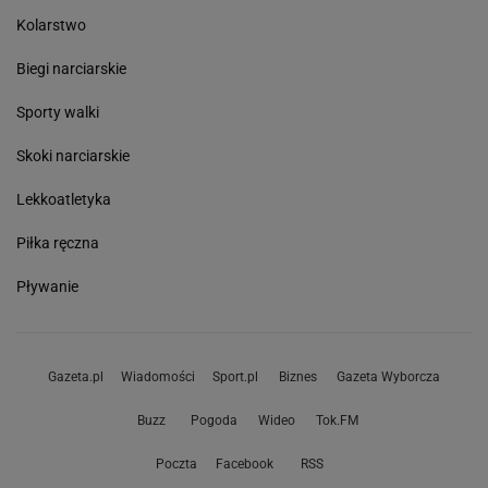
Kolarstwo
Biegi narciarskie
Sporty walki
Skoki narciarskie
Lekkoatletyka
Piłka ręczna
Pływanie
Gazeta.pl
Wiadomości
Sport.pl
Biznes
Gazeta Wyborcza
Buzz
Pogoda
Wideo
Tok.FM
Poczta
Facebook
RSS