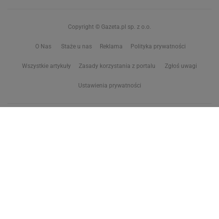
Copyright © Gazeta.pl sp. z o.o.
O Nas
Staże u nas
Reklama
Polityka prywatności
Wszystkie artykuły
Zasady korzystania z portalu
Zgłoś uwagi
Ustawienia prywatności
Właściciel niniejszego serwisu nie wyraża zgody na zwielokrotnianie ani inne
korzystanie z utworów rozpowszechnionych w tym serwisie, w celu
eksploracji tekstów i danych. Więcej informacji w
zastrzeżeniu dot. eksploracji tekstów i danych
Treści z
serwisów internetowych Grupy Wyborcza.pl
oraz serwisu tokfm.pl
prezentujemy w ramach komercyjnej współpracy z ich wydawcami:
Wyborcza sp. z o.o. oraz Grupą Radiową Agory sp. z o.o.
Wybrane treści z serwisu Sport.pl są dostępne po wykupieniu płatnej
subskrypcji