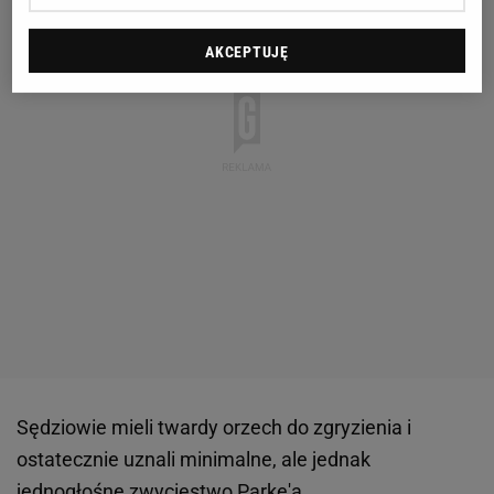
AKCEPTUJĘ
Sędziowie mieli twardy orzech do zgryzienia i
ostatecznie uznali minimalne, ale jednak
jednogłośne zwycięstwo Parke'a.