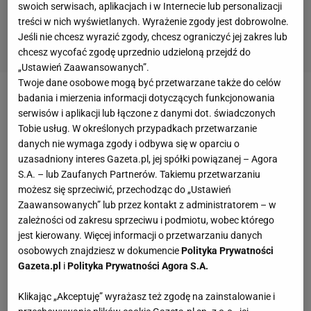
swoich serwisach, aplikacjach i w Internecie lub personalizacji
treści w nich wyświetlanych. Wyrażenie zgody jest dobrowolne.
Jeśli nie chcesz wyrazić zgody, chcesz ograniczyć jej zakres lub
chcesz wycofać zgodę uprzednio udzieloną przejdź do
„Ustawień Zaawansowanych”.
Twoje dane osobowe mogą być przetwarzane także do celów
badania i mierzenia informacji dotyczących funkcjonowania
Zobacz wideo
Don Kasjo przesadził! "To są idioci". I
serwisów i aplikacji lub łączone z danymi dot. świadczonych
ujawnił zarobki na FAME 22
Tobie usług. W określonych przypadkach przetwarzanie
danych nie wymaga zgody i odbywa się w oparciu o
uzasadniony interes Gazeta.pl, jej spółki powiązanej – Agora
FAME MMA 22: Ależ walki z karty wstępnej! Parke i
S.A. – lub Zaufanych Partnerów. Takiemu przetwarzaniu
Wrzosek o krok od porażek z freakami
możesz się sprzeciwić, przechodząc do „Ustawień
Zaawansowanych” lub przez kontakt z administratorem – w
zależności od zakresu sprzeciwu i podmiotu, wobec którego
Rozpoczęła się ona od dwóch walk z karty wstępnej,
jest kierowany. Więcej informacji o przetwarzaniu danych
gdzie jedną z nich było starcie dwóch bardzo
osobowych znajdziesz w dokumencie
Polityka Prywatności
dobrych freak fighterów - Pawła "Big Woman"
Gazeta.pl
i
Polityka Prywatności Agora S.A.
Tyburskiego oraz byłego zawodnika
KSW
Normana
Klikając „Akceptuję” wyrażasz też zgodę na zainstalowanie i
"Stormin" Parke'a.