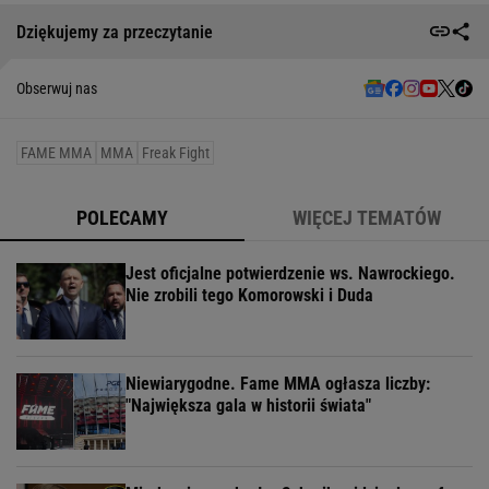
Dziękujemy za przeczytanie
Obserwuj nas
FAME MMA
MMA
Freak Fight
POLECAMY
WIĘCEJ TEMATÓW
Jest oficjalne potwierdzenie ws. Nawrockiego.
Nie zrobili tego Komorowski i Duda
Niewiarygodne. Fame MMA ogłasza liczby:
"Największa gala w historii świata"