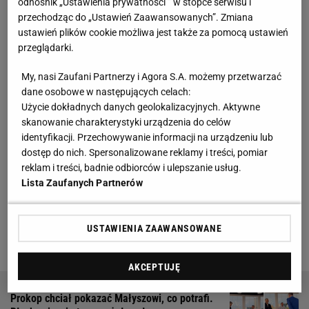
odnośnik „Ustawienia prywatności ” w stopce serwisu i
przechodząc do „Ustawień Zaawansowanych”. Zmiana
Zobacz wideo
Test zgodności Szeremety i jej trenera
ustawień plików cookie możliwa jest także za pomocą ustawień
przeglądarki.
- Czuję się faworytem, ponieważ wiem, że ciężko
My, nasi Zaufani Partnerzy i Agora S.A. możemy przetwarzać
trenuje i mam dobrze poukładaną głowę - stwierdził
dane osobowe w następujących celach:
w rozmowie ze
Sport.pl
. Gancewski nie ukrywał, że
Użycie dokładnych danych geolokalizacyjnych. Aktywne
gdyby udało mu się wygrać ten turniej, to na pewno
skanowanie charakterystyki urządzenia do celów
identyfikacji. Przechowywanie informacji na urządzeniu lub
jego życie uległoby zmianie. - Jestem zwykłym
dostęp do nich. Spersonalizowane reklamy i treści, pomiar
Kowalskim, więc byłoby to niewiarygodne
reklam i treści, badnie odbiorców i ulepszanie usług.
osiągnięcie. Nie myślę jednak jeszcze o tym. Na
Lista Zaufanych Partnerów
razie cieszę się tym turniejem, tym, że nie muszę
wstawać do pracy, tylko mogę poudawać
USTAWIENIA ZAAWANSOWANE
sportowca. Marzyłem o tym jako dziecko - wyjaśnił.
AKCEPTUJĘ
Prokop chciał pokazać Małyszowi, co potrafi.