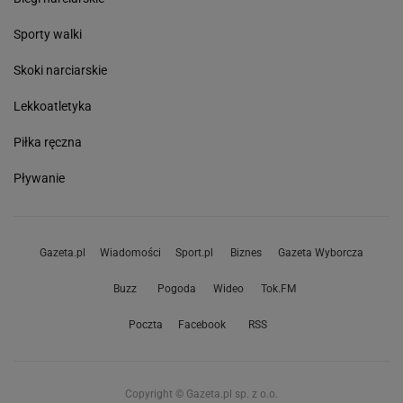
Sporty walki
Skoki narciarskie
Lekkoatletyka
Piłka ręczna
Pływanie
Gazeta.pl
Wiadomości
Sport.pl
Biznes
Gazeta Wyborcza
Buzz
Pogoda
Wideo
Tok.FM
Poczta
Facebook
RSS
Copyright © Gazeta.pl sp. z o.o.