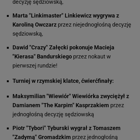
decyzję sędziowską,
Marta "Linkimaster" Linkiewicz wygrywa z
Karoliną Owczarz
przez niejednogłośną decyzję
sędziowską,
Dawid "Crazy" Załęcki pokonuje Macieja
"Kierasa" Bandurskiego
przez nokaut w
pierwszej rundzie!
Turniej w rzymskiej klatce, ćwierćfinały:
Maksymilian "Wiewiór" Wiewiórka zwyciężył z
Damianem "The Karpim" Kasprzakiem
przez
jednogłośną decyzję sędziowską
Piotr "Tybori" Tyburski wygrał z Tomaszem
"Zadymą" Gromadzkim
przez jednogłośną