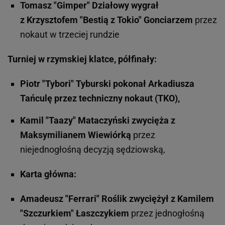
Tomasz "Gimper" Działowy wygrał
z Krzysztofem "Bestią z Tokio" Gonciarzem
przez
nokaut w trzeciej rundzie
Turniej w rzymskiej klatce, półfinały:
Piotr "Tybori" Tyburski pokonał Arkadiusza
Tańculę przez techniczny nokaut (TKO),
Kamil "Taazy" Mataczyński zwycięża z
Maksymilianem Wiewiórką
przez
niejednogłośną decyzją sędziowską,
Karta główna:
Amadeusz "Ferrari" Roślik zwyciężył z Kamilem
"Szczurkiem" Łaszczykiem
przez jednogłośną