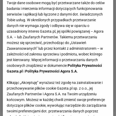
Twoje dane osobowe mogą być przetwarzane także do celów
badania i mierzenia informacji dotyczących funkcjonowania
serwisów i aplikacji lub łączone z danymi dot. świadczonych
Tobie usług. W określonych przypadkach przetwarzanie
danych nie wymaga zgody i odbywa się w oparciu o
uzasadniony interes Gazeta.pl, jej spółki powiązanej – Agora
S.A. – lub Zaufanych Partnerów. Takiemu przetwarzaniu
możesz się sprzeciwić, przechodząc do „Ustawień
Zaawansowanych” lub przez kontakt z administratorem – w
zależności od zakresu sprzeciwu i podmiotu, wobec którego
jest kierowany. Więcej informacji o przetwarzaniu danych
osobowych znajdziesz w dokumencie
Polityka Prywatności
Gazeta.pl
i
Polityka Prywatności Agora S.A.
Klikając „Akceptuję” wyrażasz też zgodę na zainstalowanie i
przechowywanie plików cookie Gazeta.pl sp. z o.o., jej
Zaufanych Partnerów i Agora S.A. na Twoim urządzeniu
końcowym. Możesz w każdej chwili zmienić swoje preferencje
dotyczące plików cookie, wywołując narzędzie do zarządzania
twoimi preferencjami dot. przetwarzania danych poprzez