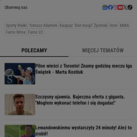
Obserwuj nas
Sporty Walki
Tomasz Adamek
Kasjusz "Don Kasjo" Życiński
Inne
MMA
Fame Mma
Fame 22
POLECAMY
WIĘCEJ TEMATÓW
Pilne wieści z Toronto! Znamy godzinę meczu Iga
Świątek - Marta Kostiuk
Szczęsny ujawnia. Bajeczna oferta z giganta.
"Mogłem wykonać telefon i się dogadać"
Lewandowskiemu wystarczyły 24 minuty! Ależ to
zrobił!