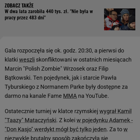
W dwa lata zarobiła 440 tys. zł. "Nie była w
pracy przez 483 dni"
Gala rozpoczęła się ok. godz. 20:30, a pierwsi do
klatki
weszli
skonfliktowani w ostatnich miesiącach
Marcin "Polish Zombie" Wrzosek oraz Filip
Bątkowski. Ten pojedynek, jak i starcie Pawła
Tyburskiego z Normanem Parke były dostępne za
darmo na kanale Fame
MMA
na YouTube.
Ostatecznie turniej w klatce rzymskiej
wygrał Kamil
"Taazy" Mataczyński
. Z kolei
w pojedynku Adamek -
"Don Kasjo" werdykt mógł być tylko jeden
. Za to
w
niezwykle brutalny sposób
zakończyła się