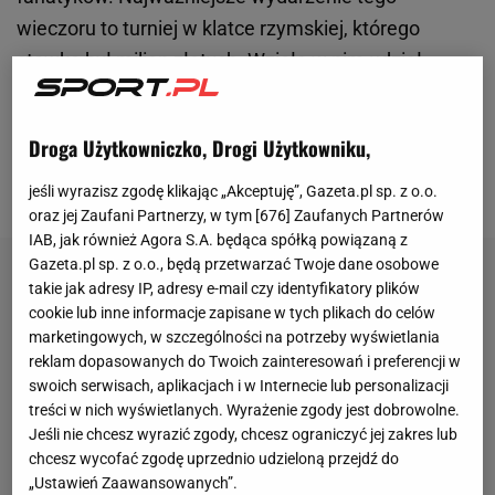
wieczoru to turniej w klatce rzymskiej, którego
stawką był milion złotych. Wzięło w nim udział
ośmiu zawodników, którzy mają już za sobą niemałe
doświadczenie w sporach walki m.in. Maksymilian
Droga Użytkowniczko, Drogi Użytkowniku,
Wiewiórka, Tomasz "Zadyma" Gromadzki, Alan
Kwieciński czy Grzegorz "Greg" Gancewski.
jeśli wyrazisz zgodę klikając „Akceptuję”, Gazeta.pl sp. z o.o.
oraz jej Zaufani Partnerzy, w tym [
676
] Zaufanych Partnerów
IAB, jak również Agora S.A. będąca spółką powiązaną z
Gazeta.pl sp. z o.o., będą przetwarzać Twoje dane osobowe
takie jak adresy IP, adresy e-mail czy identyfikatory plików
cookie lub inne informacje zapisane w tych plikach do celów
marketingowych, w szczególności na potrzeby wyświetlania
reklam dopasowanych do Twoich zainteresowań i preferencji w
swoich serwisach, aplikacjach i w Internecie lub personalizacji
treści w nich wyświetlanych. Wyrażenie zgody jest dobrowolne.
Jeśli nie chcesz wyrazić zgody, chcesz ograniczyć jej zakres lub
chcesz wycofać zgodę uprzednio udzieloną przejdź do
„Ustawień Zaawansowanych”.