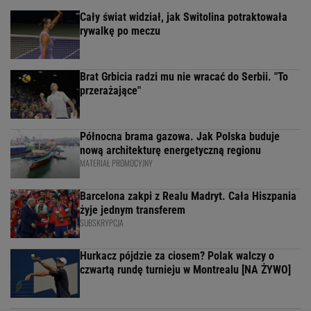
Cały świat widział, jak Switolina potraktowała
rywalkę po meczu
Brat Grbicia radzi mu nie wracać do Serbii. "To
przerażające"
Północna brama gazowa. Jak Polska buduje
nową architekturę energetyczną regionu
MATERIAŁ PROMOCYJNY
Barcelona zakpi z Realu Madryt. Cała Hiszpania
żyje jednym transferem
SUBSKRYPCJA
Hurkacz pójdzie za ciosem? Polak walczy o
czwartą rundę turnieju w Montrealu [NA ŻYWO]