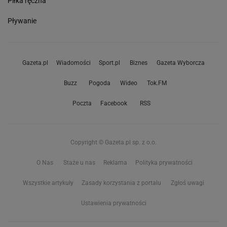
Piłka ręczna
Pływanie
Gazeta.pl
Wiadomości
Sport.pl
Biznes
Gazeta Wyborcza
Buzz
Pogoda
Wideo
Tok.FM
Poczta
Facebook
RSS
Copyright © Gazeta.pl sp. z o.o.
O Nas
Staże u nas
Reklama
Polityka prywatności
Wszystkie artykuły
Zasady korzystania z portalu
Zgłoś uwagi
Ustawienia prywatności