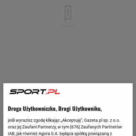
Gala UFC 300 przeszła do historii. Ale trzeba
Droga Użytkowniczko, Drogi Użytkowniku,
przyznać, że kibice długo będą o niej pamiętać.
Przed samym wydarzeniem wszystkie pojedynki
jeśli wyrazisz zgodę klikając „Akceptuję”, Gazeta.pl sp. z o.o.
oraz jej Zaufani Partnerzy, w tym [
676
] Zaufanych Partnerów
zapowiadały się kapitalnie, ale
zawodnicy
spisali się
IAB, jak również Agora S.A. będąca spółką powiązaną z