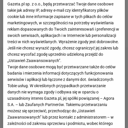
jeszcze lepiej, niż zakładano.
Największym
Gazeta.pl sp. z o.o., będą przetwarzać Twoje dane osobowe
bohaterem został jednak Max Holloway (26-7), który
takie jak adresy IP, adresy e-mail czy identyfikatory plików
cookie lub inne informacje zapisane w tych plikach do celów
brutalnie znokautował Justina Gaethje (25-5) i nie
marketingowych, w szczególności na potrzeby wyświetlania
dość, że zdobył pas BMF, to z samych bonusów
reklam dopasowanych do Twoich zainteresowań i preferencji w
zarobił... 600 tys. dolarów (ok. 2,4 mln zł)
.
swoich serwisach, aplikacjach i w Internecie lub personalizacji
treści w nich wyświetlanych. Wyrażenie zgody jest dobrowolne.
Jeśli nie chcesz wyrazić zgody, chcesz ograniczyć jej zakres lub
chcesz wycofać zgodę uprzednio udzieloną przejdź do
„Ustawień Zaawansowanych”.
Twoje dane osobowe mogą być przetwarzane także do celów
badania i mierzenia informacji dotyczących funkcjonowania
serwisów i aplikacji lub łączone z danymi dot. świadczonych
Tobie usług. W określonych przypadkach przetwarzanie
danych nie wymaga zgody i odbywa się w oparciu o
uzasadniony interes Gazeta.pl, jej spółki powiązanej – Agora
S.A. – lub Zaufanych Partnerów. Takiemu przetwarzaniu
możesz się sprzeciwić, przechodząc do „Ustawień
Zaawansowanych” lub przez kontakt z administratorem – w
zależności od zakresu sprzeciwu i podmiotu, wobec którego