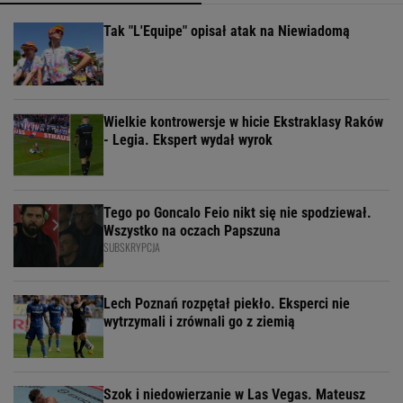
Tak "L'Equipe" opisał atak na Niewiadomą
Wielkie kontrowersje w hicie Ekstraklasy Raków
- Legia. Ekspert wydał wyrok
Tego po Goncalo Feio nikt się nie spodziewał.
Wszystko na oczach Papszuna
SUBSKRYPCJA
Lech Poznań rozpętał piekło. Eksperci nie
wytrzymali i zrównali go z ziemią
Szok i niedowierzanie w Las Vegas. Mateusz