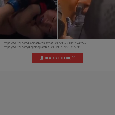
https://twitter.com/CombatMedias/status/1779368501939245276
https://twitter.com/diegomayra/status/1779373719162658951
OTWÓRZ GALERIĘ
(3)