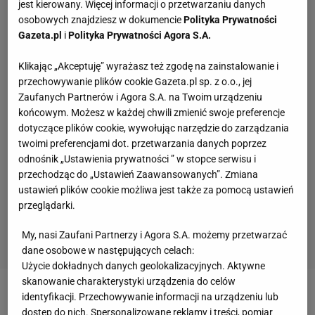
jest kierowany. Więcej informacji o przetwarzaniu danych
osobowych znajdziesz w dokumencie
Polityka Prywatności
Gazeta.pl
i
Polityka Prywatności Agora S.A.
Klikając „Akceptuję” wyrażasz też zgodę na zainstalowanie i
przechowywanie plików cookie Gazeta.pl sp. z o.o., jej
Zaufanych Partnerów i Agora S.A. na Twoim urządzeniu
końcowym. Możesz w każdej chwili zmienić swoje preferencje
dotyczące plików cookie, wywołując narzędzie do zarządzania
twoimi preferencjami dot. przetwarzania danych poprzez
odnośnik „Ustawienia prywatności ” w stopce serwisu i
przechodząc do „Ustawień Zaawansowanych”. Zmiana
ustawień plików cookie możliwa jest także za pomocą ustawień
przeglądarki.
My, nasi Zaufani Partnerzy i Agora S.A. możemy przetwarzać
dane osobowe w następujących celach:
Użycie dokładnych danych geolokalizacyjnych. Aktywne
skanowanie charakterystyki urządzenia do celów
identyfikacji. Przechowywanie informacji na urządzeniu lub
Zobacz wideo
Porażka Lublina w pierwszym meczu
dostęp do nich. Spersonalizowane reklamy i treści, pomiar