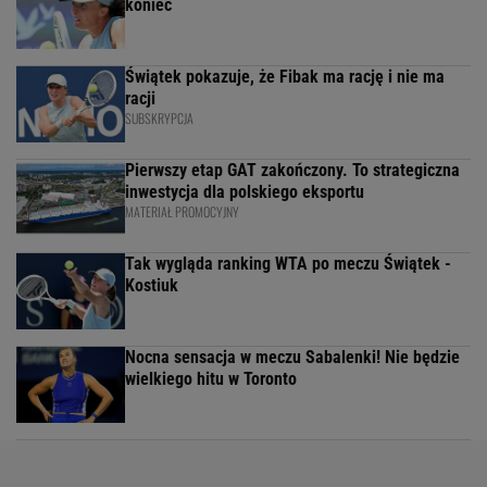
koniec
Świątek pokazuje, że Fibak ma rację i nie ma
racji
SUBSKRYPCJA
Pierwszy etap GAT zakończony. To strategiczna
inwestycja dla polskiego eksportu
MATERIAŁ PROMOCYJNY
Tak wygląda ranking WTA po meczu Świątek -
Kostiuk
Nocna sensacja w meczu Sabalenki! Nie będzie
wielkiego hitu w Toronto