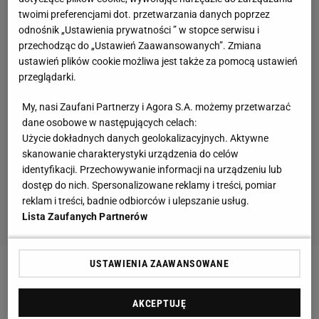
twoimi preferencjami dot. przetwarzania danych poprzez
odnośnik „Ustawienia prywatności ” w stopce serwisu i
przechodząc do „Ustawień Zaawansowanych”. Zmiana
ustawień plików cookie możliwa jest także za pomocą ustawień
przeglądarki.
My, nasi Zaufani Partnerzy i Agora S.A. możemy przetwarzać
dane osobowe w następujących celach:
Użycie dokładnych danych geolokalizacyjnych. Aktywne
skanowanie charakterystyki urządzenia do celów
identyfikacji. Przechowywanie informacji na urządzeniu lub
dostęp do nich. Spersonalizowane reklamy i treści, pomiar
reklam i treści, badnie odbiorców i ulepszanie usług.
Lista Zaufanych Partnerów
USTAWIENIA ZAAWANSOWANE
Zobacz wideo
Suzuki Boxing Night 27 w Lublinie.
Polska wygrała z Azerbejdżanem
AKCEPTUJĘ