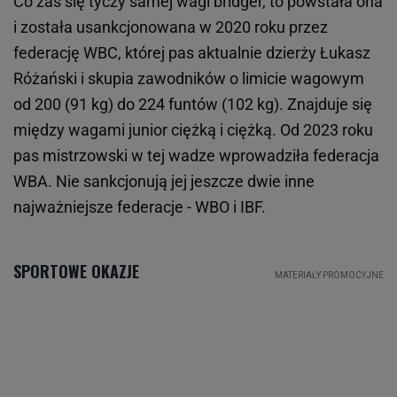
Co zaś się tyczy samej wagi bridger, to powstała ona
i została usankcjonowana w 2020 roku przez
federację WBC, której pas aktualnie dzierży Łukasz
Różański i skupia zawodników o limicie wagowym
od 200 (91 kg) do 224 funtów (102 kg). Znajduje się
między wagami junior ciężką i ciężką. Od 2023 roku
pas mistrzowski w tej wadze wprowadziła federacja
WBA. Nie sankcjonują jej jeszcze dwie inne
najważniejsze federacje - WBO i IBF.