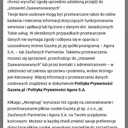
chcesz wycofać zgodę uprzednio udzieloną przejdź do
zawodowym mistrzem świata w boksie o Dariuszu
„Ustawień Zaawansowanych”.
Twoje dane osobowe mogą być przetwarzane także do celów
Michalczewskim, Tomaszu Adamku, Krzysztofie
badania i mierzenia informacji dotyczących funkcjonowania
Włodarczyku i Krzysztofie Głowackim.
serwisów i aplikacji lub łączone z danymi dot. świadczonych
Tobie usług. W określonych przypadkach przetwarzanie
danych nie wymaga zgody i odbywa się w oparciu o
uzasadniony interes Gazeta.pl, jej spółki powiązanej – Agora
S.A. – lub Zaufanych Partnerów. Takiemu przetwarzaniu
możesz się sprzeciwić, przechodząc do „Ustawień
Zaawansowanych” lub przez kontakt z administratorem – w
zależności od zakresu sprzeciwu i podmiotu, wobec którego
jest kierowany. Więcej informacji o przetwarzaniu danych
osobowych znajdziesz w dokumencie
Polityka Prywatności
Gazeta.pl
i
Polityka Prywatności Agora S.A.
Klikając „Akceptuję” wyrażasz też zgodę na zainstalowanie i
przechowywanie plików cookie Gazeta.pl sp. z o.o., jej
Zaufanych Partnerów i Agora S.A. na Twoim urządzeniu
końcowym. Możesz w każdej chwili zmienić swoje preferencje
dotyczące plików cookie, wywołując narzędzie do zarządzania