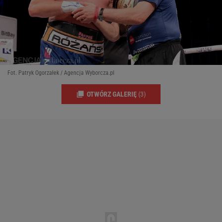
Fot. Patryk Ogorzałek / Agencja Wyborcza.pl
OTWÓRZ GALERIĘ
(3)