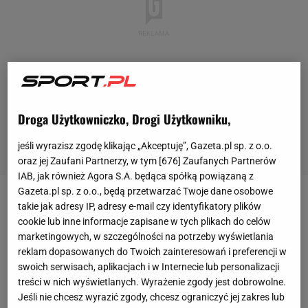
Droga Użytkowniczko, Drogi Użytkowniku,
jeśli wyrazisz zgodę klikając „Akceptuję”, Gazeta.pl sp. z o.o.
oraz jej Zaufani Partnerzy, w tym [
676
] Zaufanych Partnerów
IAB, jak również Agora S.A. będąca spółką powiązaną z
Gazeta.pl sp. z o.o., będą przetwarzać Twoje dane osobowe
Blisko rok temu, bo 22 kwietnia 2023 roku Łukasz
takie jak adresy IP, adresy e-mail czy identyfikatory plików
cookie lub inne informacje zapisane w tych plikach do celów
Różański (15-0, 14
KO
) już w pierwszej rundzie
marketingowych, w szczególności na potrzeby wyświetlania
zmiótł w ringu Alena Babicia (11-1, 10 KO) i sięgnął
reklam dopasowanych do Twoich zainteresowań i preferencji w
po pas federacji
WBC
w wadze bridger (pomostowej
swoich serwisach, aplikacjach i w Internecie lub personalizacji
treści w nich wyświetlanych. Wyrażenie zgody jest dobrowolne.
jak przetłumaczyła
Polska
Unia Boksu). Tym samym
Jeśli nie chcesz wyrazić zgody, chcesz ograniczyć jej zakres lub
pięściarz z Rzeszowa został piątym polskim