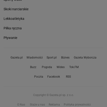
Skoki narciarskie
Lekkoatletyka
Piłka ręczna
Pływanie
Gazeta.pl
Wiadomości
Sport.pl
Biznes
Gazeta Wyborcza
Buzz
Pogoda
Wideo
Tok.FM
Poczta
Facebook
RSS
Copyright © Gazeta.pl sp. z o.o.
O Nas
Staże u nas
Reklama
Polityka prywatności