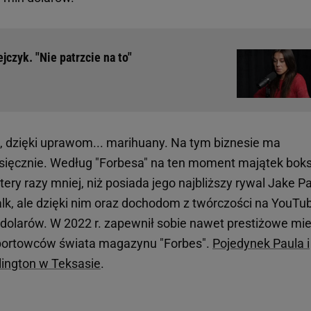
czyk. "Nie patrzcie na to"
, dzięki uprawom... marihuany. Na tym biznesie ma
esięcznie. Według "Forbesa" na ten moment majątek bok
tery razy mniej, niż posiada jego najbliższy rywal Jake Pa
alk, ale dzięki nim oraz dochodom z twórczości na YouTu
dolarów. W 2022 r. zapewnił sobie nawet prestiżowe mie
h sportowców świata magazynu "Forbes".
Pojedynek Paula i
lington w Teksasie
.