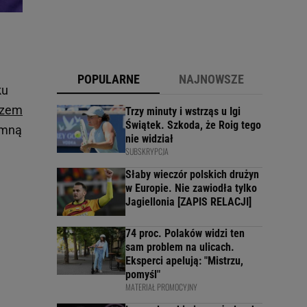
POPULARNE
NAJNOWSZE
ku
rzem
Trzy minuty i wstrząs u Igi
Świątek. Szkoda, że Roig tego
omną
nie widział
SUBSKRYPCJA
Słaby wieczór polskich drużyn
w Europie. Nie zawiodła tylko
Jagiellonia [ZAPIS RELACJI]
74 proc. Polaków widzi ten
sam problem na ulicach.
Eksperci apelują: "Mistrzu,
pomyśl"
MATERIAŁ PROMOCYJNY