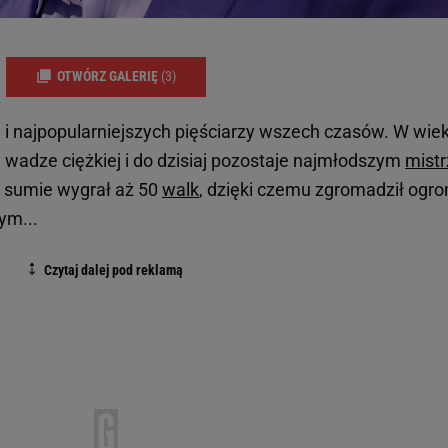
OTWÓRZ GALERIĘ
(3)
h i najpopularniejszych pięściarzy wszech czasów. W wie
 wadze ciężkiej i do dzisiaj pozostaje najmłodszym
mist
W sumie wygrał aż 50
walk
, dzięki czemu zgromadził ogr
ym...