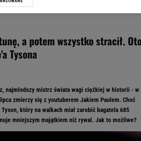
WANSOWANE
żasz też zgodę na zainstalowanie i przechowywanie plików cookie Gazeta.p
gora S.A. na Twoim urządzeniu końcowym. Możesz w każdej chwili zmien
 wywołując narzędzie do zarządzania twoimi preferencjami dot. przetw
ywatności ” w stopce serwisu i przechodząc do „Ustawień Zaawansowan
st także za pomocą ustawień przeglądarki.
tunę, a potem wszystko stracił. Ot
rzy i Agora S.A. możemy przetwarzać dane osobowe w następujących cel
'a Tysona
 geolokalizacyjnych. Aktywne skanowanie charakterystyki urządzenia do
 na urządzeniu lub dostęp do nich. Spersonalizowane reklamy i treści, p
zanie usług.
Lista Zaufanych Partnerów
, najmłodszy mistrz świata wagi ciężkiej w historii - w
0 lipca zmierzy się z youtuberem Jakiem Paulem. Choć
Tyson, który na walkach miał zarobić bagatela 685
nuje mniejszym majątkiem niż rywal. Jak to możliwe?