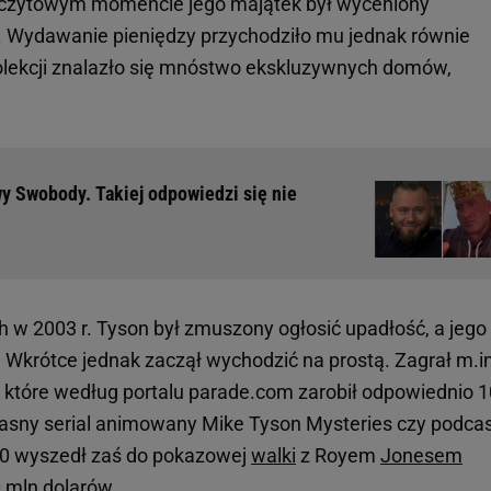
szczytowym momencie jego majątek był wyceniony
 Wydawanie pieniędzy przychodziło mu jednak równie
 kolekcji znalazło się mnóstwo ekskluzywnych domów,
y Swobody. Takiej odpowiedzi się nie
ch w 2003 r. Tyson był zmuszony ogłosić upadłość, a jego
. Wkrótce jednak zaczął wychodzić na prostą. Zagrał m.i
za które według portalu parade.com zarobił odpowiednio 
 własny serial animowany Mike Tyson Mysteries czy podca
20 wyszedł zaś do pokazowej
walki
z Royem
Jonesem
0 mln dolarów.