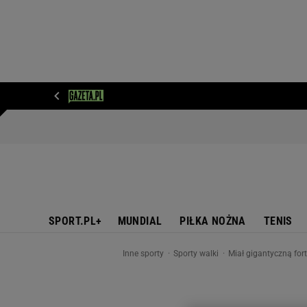
WIADOMOŚCI
NEXT
SPORT
PLOTEK
D
SPORT.PL+
MUNDIAL
PIŁKA NOŻNA
TENIS
Inne sporty
Sporty walki
Miał gigantyczną for