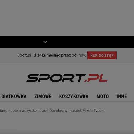
ZIECKO
MOTO
SIATKÓWKA
ZIMOWE
KOSZYKÓWKA
MOTO
INNE
tunę, a potem wszystko stracił. Oto obecny majątek Mike'a Tysona