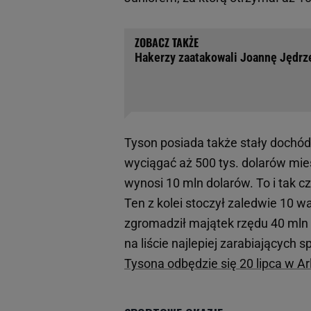
Hakerzy zaatakowali Joannę Jędrzej
Tyson posiada także stały dochód
wyciągać aż 500 tys. dolarów mi
wynosi 10 mln dolarów. To i tak cz
Ten z kolei stoczył zaledwie 10 w
zgromadził majątek rzędu 40 mln 
na liście najlepiej zarabiającyc
Tysona odbędzie się 20 lipca w Ar