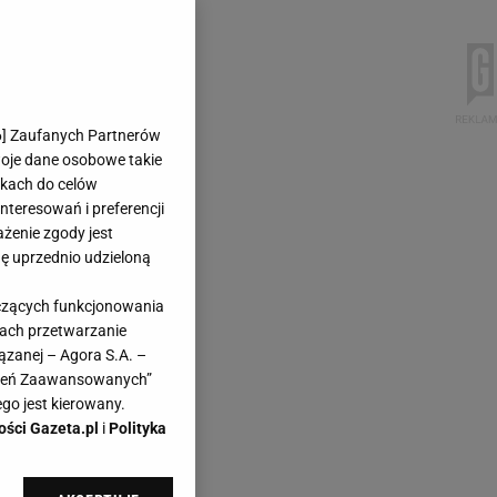
6
] Zaufanych Partnerów
woje dane osobowe takie
likach do celów
teresowań i preferencji
ażenie zgody jest
dę uprzednio udzieloną
yczących funkcjonowania
kach przetwarzanie
ązanej – Agora S.A. –
awień Zaawansowanych”
go jest kierowany.
ości Gazeta.pl
i
Polityka