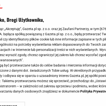
ko, Drogi Użytkowniku,
jąc „Akceptuję”, Gazeta.pl sp. z o.o. oraz jej Zaufani Partnerzy, w tym [
67
.A. będąca spółką powiązaną z Gazeta.pl sp. z o.o., będą przetwarzać T
ail czy identyfikatory plików cookie lub inne informacje zapisane w tych p
gólności na potrzeby wyświetlania reklam dopasowanych do Twoich zain
acjach i w Internecie lub personalizacji treści w nich wyświetlanych. Wyr
cesz wyrazić zgody, chcesz ograniczyć jej zakres lub chcesz wycofać zgo
aawansowanych”.
 być przetwarzane także do celów badania i mierzenia informacji dot
 łączone z danymi dot. świadczonych Tobie usług. W określonych przypad
i odbywa się w oparciu o uzasadniony interes Gazeta.pl, jej spółki powi
. Takiemu przetwarzaniu możesz się sprzeciwić, przechodząc do „Ust
nistratorem – w zależności od zakresu sprzeciwu i podmiotu, wobec które
etwarzaniu danych osobowych znajdziesz w dokumencie
Polityka Prywatn