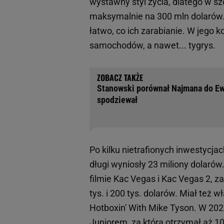
wystawny styl życia, dlatego w 
maksymalnie na 300 mln dolarów.
łatwo, co ich zarabianie. W jego
samochodów, a nawet... tygrys.
Stanowski porównał Najmana do Ew
spodziewał
Po kilku nietrafionych inwestycja
długi wyniosły 23 miliony dolarów
filmie Kac Vegas i Kac Vegas 2, 
tys. i 200 tys. dolarów. Miał też
Hotboxin' With Mike Tyson. W 20
Juniorem, za którą otrzymał aż 1