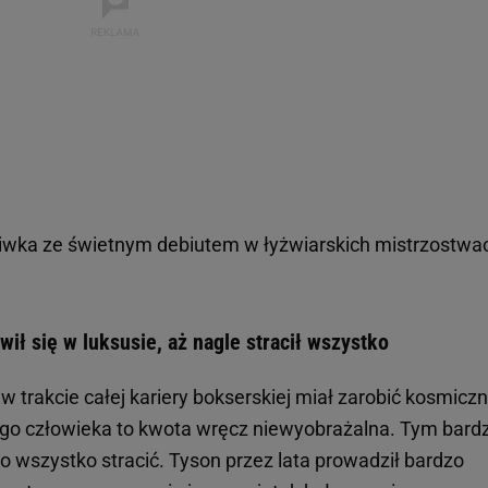
liwka ze świetnym debiutem w łyżwiarskich mistrzostwa
ił się w luksusie, aż nagle stracił wszystko
w trakcie całej kariery bokserskiej miał zarobić kosmicz
go człowieka to kwota wręcz niewyobrażalna. Tym bardz
to wszystko stracić. Tyson przez lata prowadził bardzo