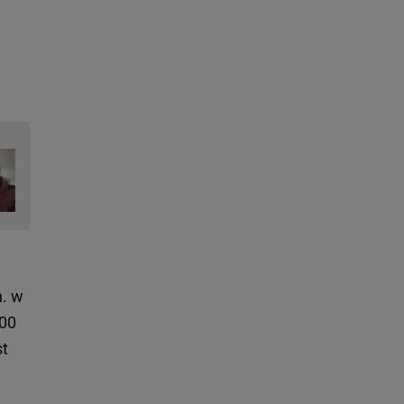
n. w
100
st