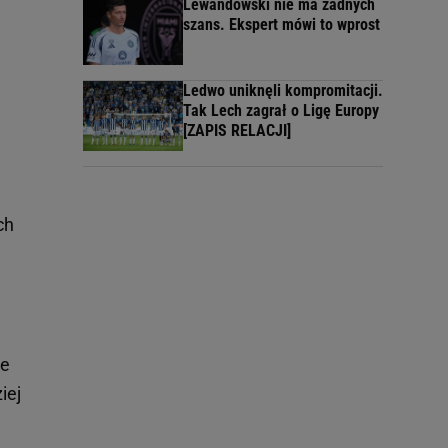
Lewandowski nie ma żadnych
szans. Ekspert mówi to wprost
Ledwo uniknęli kompromitacji.
Tak Lech zagrał o Ligę Europy
[ZAPIS RELACJI]
ch
ne
iej