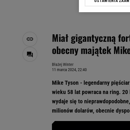
USTAWIENIA ZAA
Klikając „Akceptuję” wyra
Zaufanych Partnerów i A
dotyczące plików cookie,
odnośnik „Ustawienia pr
plików cookie możliwa je
Miał gigantyczną for
My, nasi Zaufani Partne
obecny majątek Mike
Użycie dokładnych danych
Przechowywanie informacji
badnie odbiorców i uleps
Błażej Winter
11 marca 2024, 22:40
Mike Tyson - legendarny pięściarz
wieku 58 lat powraca na ring. 2
wydaje się to nieprawdopodobne, 
milionów dolarów, obecnie dyspo