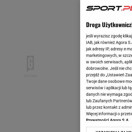
Droga Użytkownicz
jeśli wyrazisz zgodę klika
IAB, jak również Agora S
jak adresy IP, adresy e-m
marketingowych, w szcze
w swoich serwisach, aplik
dobrowolne. Jeśli nie ch
przejdź do „Ustawień Z
Twoje dane osobowe mogą
serwisów i aplikacji lub
danych nie wymaga zgody 
lub Zaufanych Partnerów
lub przez kontakt z admi
Więcej informacji o prz
Prywatności Agora S.A.