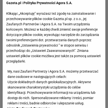
Gazeta.pl
i
Polityka Prywatności Agora S.A.
Klikając „Akceptuję” wyrażasz też zgodę na zainstalowanie i
przechowywanie plików cookie Gazeta.pl sp. z o.o., jej
Zaufanych Partnerów i Agora S.A. na Twoim urządzeniu
końcowym. Możesz w każdej chwili zmienić swoje preferencje
dotyczące plików cookie, wywołując narzędzie do zarządzania
twoimi preferencjami dot. przetwarzania danych poprzez
odnośnik „Ustawienia prywatności ” w stopce serwisu i
przechodząc do „Ustawień Zaawansowanych”. Zmiana
ustawień plików cookie możliwa jest także za pomocą ustawień
przeglądarki.
My, nasi Zaufani Partnerzy i Agora S.A. możemy przetwarzać
dane osobowe w następujących celach:
Użycie dokładnych danych geolokalizacyjnych. Aktywne
skanowanie charakterystyki urządzenia do celów
identyfikacji. Przechowywanie informacji na urządzeniu lub
dostęp do nich. Spersonalizowane reklamy i treści, pomiar
Zobacz wideo
Sportowcy w sejmie. "Nie wyrażałem
reklam i treści, badnie odbiorców i ulepszanie usług.
zgody na poprzedni kierunek"