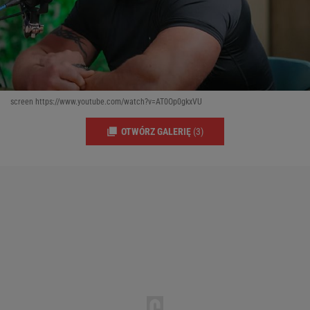
screen https://www.youtube.com/watch?v=AT0Op0gkxVU
OTWÓRZ GALERIĘ
(3)