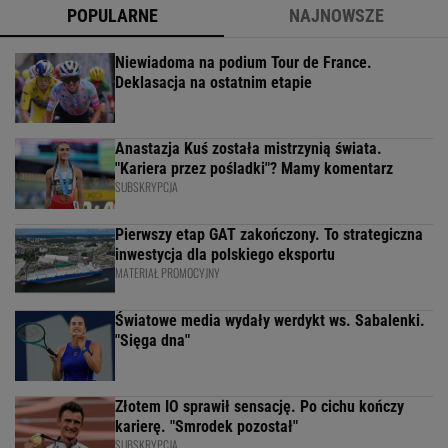
POPULARNE
NAJNOWSZE
Niewiadoma na podium Tour de France.
Deklasacja na ostatnim etapie
Anastazja Kuś została mistrzynią świata.
"Kariera przez pośladki"? Mamy komentarz
SUBSKRYPCJA
Pierwszy etap GAT zakończony. To strategiczna
inwestycja dla polskiego eksportu
MATERIAŁ PROMOCYJNY
Światowe media wydały werdykt ws. Sabalenki.
"Sięga dna"
Złotem IO sprawił sensację. Po cichu kończy
karierę. "Smrodek pozostał"
SUBSKRYPCJA