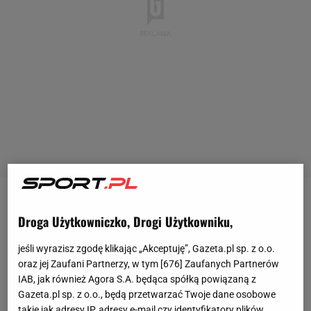
Ostatni raz Mariusza Pudzianowskiego w oktagonie
Droga Użytkowniczko, Drogi Użytkowniku,
widzieliśmy w czerwcu zeszłego roku. Wtedy to były
strongman podczas gali XTB
KSW
Colosseum 2
jeśli wyrazisz zgodę klikając „Akceptuję”, Gazeta.pl sp. z o.o.
oraz jej Zaufani Partnerzy, w tym [
676
] Zaufanych Partnerów
został sensacyjnie znokautowany przez Artura
IAB, jak również Agora S.A. będąca spółką powiązaną z
Szpilkę. Od tamtej pory Pudzianowski nie pojawił się
Gazeta.pl sp. z o.o., będą przetwarzać Twoje dane osobowe
w klatce, jednak nie oznacza to, że ma zamiar
takie jak adresy IP, adresy e-mail czy identyfikatory plików