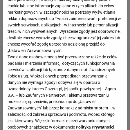
cookie lub inne informacje zapisane w tych plikach do celów
zakończyć karierę w
sportach walki
. - Wiem, że
marketingowych, w szczególności na potrzeby wyświetlania
przez najbliższe dwa lata będę jeszcze wchodził do
reklam dopasowanych do Twoich zainteresowań i preferencji w
klatki. A potem będę myślał, co dalej. Chce mi się
swoich serwisach, aplikacjach i w Internecie lub personalizacji
treści w nich wyświetlanych. Wyrażenie zgody jest dobrowolne.
tak samo, jak 20 lat temu - mówił niedawno 46-latek.
Jeśli nie chcesz wyrazić zgody, chcesz ograniczyć jej zakres lub
chcesz wycofać zgodę uprzednio udzieloną przejdź do
„Ustawień Zaawansowanych”.
Twoje dane osobowe mogą być przetwarzane także do celów
badania i mierzenia informacji dotyczących funkcjonowania
serwisów i aplikacji lub łączone z danymi dot. świadczonych
Tobie usług. W określonych przypadkach przetwarzanie
danych nie wymaga zgody i odbywa się w oparciu o
uzasadniony interes Gazeta.pl, jej spółki powiązanej – Agora
S.A. – lub Zaufanych Partnerów. Takiemu przetwarzaniu
możesz się sprzeciwić, przechodząc do „Ustawień
Zaawansowanych” lub przez kontakt z administratorem – w
zależności od zakresu sprzeciwu i podmiotu, wobec którego
jest kierowany. Więcej informacji o przetwarzaniu danych
osobowych znajdziesz w dokumencie
Polityka Prywatności