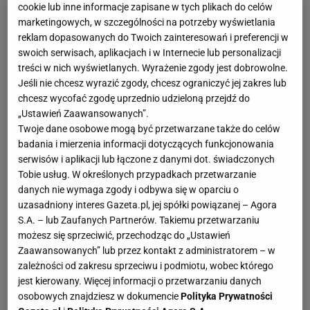
cookie lub inne informacje zapisane w tych plikach do celów
marketingowych, w szczególności na potrzeby wyświetlania
reklam dopasowanych do Twoich zainteresowań i preferencji w
swoich serwisach, aplikacjach i w Internecie lub personalizacji
treści w nich wyświetlanych. Wyrażenie zgody jest dobrowolne.
Jeśli nie chcesz wyrazić zgody, chcesz ograniczyć jej zakres lub
chcesz wycofać zgodę uprzednio udzieloną przejdź do
„Ustawień Zaawansowanych”.
Twoje dane osobowe mogą być przetwarzane także do celów
badania i mierzenia informacji dotyczących funkcjonowania
serwisów i aplikacji lub łączone z danymi dot. świadczonych
Tobie usług. W określonych przypadkach przetwarzanie
danych nie wymaga zgody i odbywa się w oparciu o
uzasadniony interes Gazeta.pl, jej spółki powiązanej – Agora
S.A. – lub Zaufanych Partnerów. Takiemu przetwarzaniu
możesz się sprzeciwić, przechodząc do „Ustawień
Zaawansowanych” lub przez kontakt z administratorem – w
zależności od zakresu sprzeciwu i podmiotu, wobec którego
jest kierowany. Więcej informacji o przetwarzaniu danych
osobowych znajdziesz w dokumencie
Polityka Prywatności