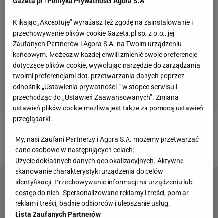
Gazeta.pl
i
Polityka Prywatności Agora S.A.
Klikając „Akceptuję” wyrażasz też zgodę na zainstalowanie i
przechowywanie plików cookie Gazeta.pl sp. z o.o., jej
Zaufanych Partnerów i Agora S.A. na Twoim urządzeniu
końcowym. Możesz w każdej chwili zmienić swoje preferencje
dotyczące plików cookie, wywołując narzędzie do zarządzania
twoimi preferencjami dot. przetwarzania danych poprzez
odnośnik „Ustawienia prywatności ” w stopce serwisu i
przechodząc do „Ustawień Zaawansowanych”. Zmiana
ustawień plików cookie możliwa jest także za pomocą ustawień
przeglądarki.
Zobacz wideo
Mordercze treningi Usyka w Polsce.
My, nasi Zaufani Partnerzy i Agora S.A. możemy przetwarzać
"Wstaje o 5:30 i robi trzy treningi dziennie"
dane osobowe w następujących celach:
Użycie dokładnych danych geolokalizacyjnych. Aktywne
skanowanie charakterystyki urządzenia do celów
identyfikacji. Przechowywanie informacji na urządzeniu lub
Hajto zaskoczył! Na takich warunkach będzie
dostęp do nich. Spersonalizowane reklamy i treści, pomiar
walczył z Wawrzyniakiem
reklam i treści, badnie odbiorców i ulepszanie usług.
Lista Zaufanych Partnerów