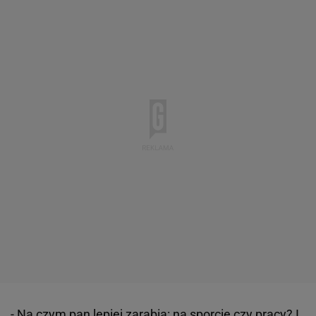
- Na czym pan lepiej zarabia: na
sporcie
czy pracy? I