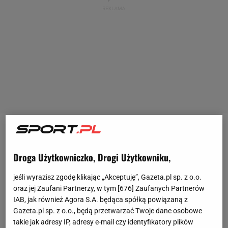
Mariusz
Pudzianowski
zdobył renomę jako
najsilniejszy człowiek świata, który pięć razy wygrał
Droga Użytkowniczko, Drogi Użytkowniku,
mistrzostwo świata w strongmanach. Później
jeśli wyrazisz zgodę klikając „Akceptuję”, Gazeta.pl sp. z o.o.
pokochali go także fani
sportów walki
. Najpierw
oraz jej Zaufani Partnerzy, w tym [
676
] Zaufanych Partnerów
latami przekształcał się z freaka na
zawodnika
, a
IAB, jak również Agora S.A. będąca spółką powiązaną z
później coraz wyżej stawiał sobie poprzeczkę.
Gazeta.pl sp. z o.o., będą przetwarzać Twoje dane osobowe
takie jak adresy IP, adresy e-mail czy identyfikatory plików