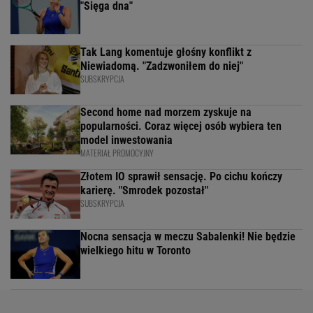
"Sięga dna"
Tak Lang komentuje głośny konflikt z
Niewiadomą. "Zadzwoniłem do niej"
SUBSKRYPCJA
Second home nad morzem zyskuje na
popularności. Coraz więcej osób wybiera ten
model inwestowania
MATERIAŁ PROMOCYJNY
Złotem IO sprawił sensację. Po cichu kończy
karierę. "Smrodek pozostał"
SUBSKRYPCJA
Nocna sensacja w meczu Sabalenki! Nie będzie
wielkiego hitu w Toronto