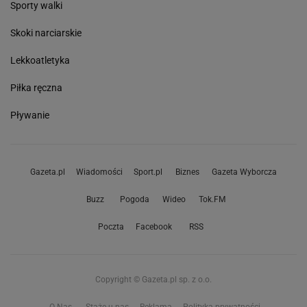
Sporty walki
Skoki narciarskie
Lekkoatletyka
Piłka ręczna
Pływanie
Gazeta.pl
Wiadomości
Sport.pl
Biznes
Gazeta Wyborcza
Buzz
Pogoda
Wideo
Tok.FM
Poczta
Facebook
RSS
Copyright © Gazeta.pl sp. z o.o.