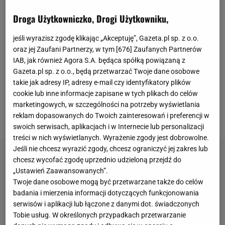
roku. Wówczas w oktagonie zobaczyliśmy m.in.
Droga Użytkowniczko, Drogi Użytkowniku,
emocjonujący pojedynek Tomasza Hajty ze
jeśli wyrazisz zgodę klikając „Akceptuję”, Gazeta.pl sp. z o.o.
Zbigniewem Bartmanem czy błyskawiczną porażkę
oraz jej Zaufani Partnerzy, w tym [
676
] Zaufanych Partnerów
Marcina Najmana z Andrzejem Fonfarą. Na 28
IAB, jak również Agora S.A. będąca spółką powiązaną z
Gazeta.pl sp. z o.o., będą przetwarzać Twoje dane osobowe
października federacja zaplanowała kolejne
takie jak adresy IP, adresy e-mail czy identyfikatory plików
wydarzenie, które zapowiada się równie ciekawie,
cookie lub inne informacje zapisane w tych plikach do celów
jednak na kilka dni przed galą organizacja wpadła w
marketingowych, w szczególności na potrzeby wyświetlania
poważne tarapaty.
reklam dopasowanych do Twoich zainteresowań i preferencji w
swoich serwisach, aplikacjach i w Internecie lub personalizacji
treści w nich wyświetlanych. Wyrażenie zgody jest dobrowolne.
Jeśli nie chcesz wyrazić zgody, chcesz ograniczyć jej zakres lub
chcesz wycofać zgodę uprzednio udzieloną przejdź do
„Ustawień Zaawansowanych”.
Twoje dane osobowe mogą być przetwarzane także do celów
badania i mierzenia informacji dotyczących funkcjonowania
serwisów i aplikacji lub łączone z danymi dot. świadczonych
Tobie usług. W określonych przypadkach przetwarzanie