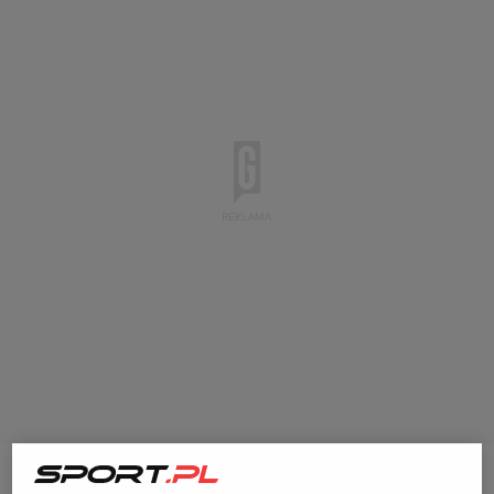
Pierwsza gala
Clout MMA
odbyła się 5 sierpnia tego