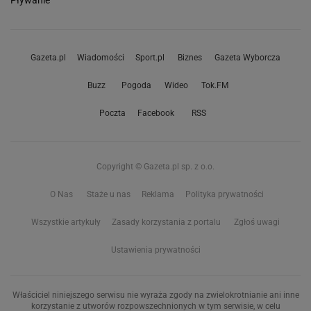
Pływanie
Gazeta.pl
Wiadomości
Sport.pl
Biznes
Gazeta Wyborcza
Buzz
Pogoda
Wideo
Tok.FM
Poczta
Facebook
RSS
Copyright © Gazeta.pl sp. z o.o.
O Nas
Staże u nas
Reklama
Polityka prywatności
Wszystkie artykuły
Zasady korzystania z portalu
Zgłoś uwagi
Ustawienia prywatności
Właściciel niniejszego serwisu nie wyraża zgody na zwielokrotnianie ani inne
korzystanie z utworów rozpowszechnionych w tym serwisie, w celu