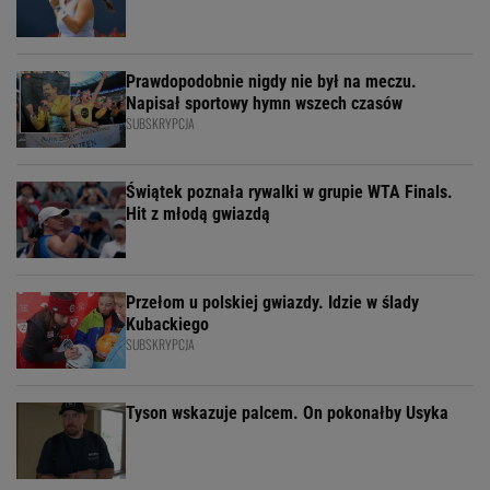
Prawdopodobnie nigdy nie był na meczu.
Napisał sportowy hymn wszech czasów
SUBSKRYPCJA
Świątek poznała rywalki w grupie WTA Finals.
Hit z młodą gwiazdą
Przełom u polskiej gwiazdy. Idzie w ślady
Kubackiego
SUBSKRYPCJA
Tyson wskazuje palcem. On pokonałby Usyka