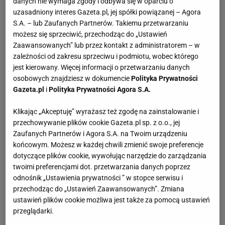
danych nie wymaga zgody i odbywa się w oparciu o
uzasadniony interes Gazeta.pl, jej spółki powiązanej – Agora
S.A. – lub Zaufanych Partnerów. Takiemu przetwarzaniu
możesz się sprzeciwić, przechodząc do „Ustawień
Zaawansowanych” lub przez kontakt z administratorem – w
zależności od zakresu sprzeciwu i podmiotu, wobec którego
jest kierowany. Więcej informacji o przetwarzaniu danych
osobowych znajdziesz w dokumencie
Polityka Prywatności
Gazeta.pl
i
Polityka Prywatności Agora S.A.
Klikając „Akceptuję” wyrażasz też zgodę na zainstalowanie i
przechowywanie plików cookie Gazeta.pl sp. z o.o., jej
Zaufanych Partnerów i Agora S.A. na Twoim urządzeniu
końcowym. Możesz w każdej chwili zmienić swoje preferencje
dotyczące plików cookie, wywołując narzędzie do zarządzania
twoimi preferencjami dot. przetwarzania danych poprzez
odnośnik „Ustawienia prywatności ” w stopce serwisu i
przechodząc do „Ustawień Zaawansowanych”. Zmiana
ustawień plików cookie możliwa jest także za pomocą ustawień
przeglądarki.