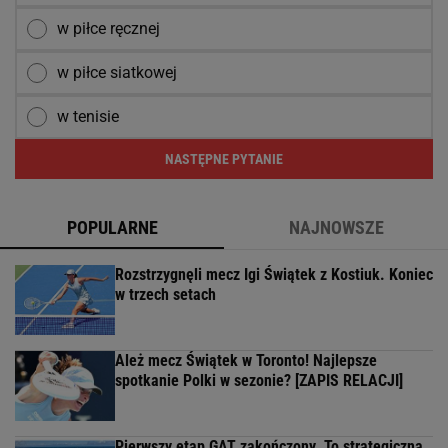
w piłce ręcznej
w piłce siatkowej
w tenisie
NASTĘPNE PYTANIE
POPULARNE
NAJNOWSZE
Rozstrzygnęli mecz Igi Świątek z Kostiuk. Koniec
w trzech setach
Ależ mecz Świątek w Toronto! Najlepsze
spotkanie Polki w sezonie? [ZAPIS RELACJI]
Pierwszy etap GAT zakończony. To strategiczna