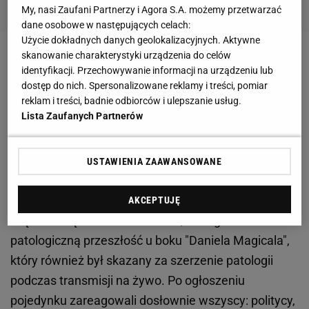
My, nasi Zaufani Partnerzy i Agora S.A. możemy przetwarzać
dane osobowe w następujących celach:
Użycie dokładnych danych geolokalizacyjnych. Aktywne
skanowanie charakterystyki urządzenia do celów
Zobacz wideo
Dlaczego Polacy kochają freak fighty?
identyfikacji. Przechowywanie informacji na urządzeniu lub
"To jest zajeb***"
dostęp do nich. Spersonalizowane reklamy i treści, pomiar
reklam i treści, badnie odbiorców i ulepszanie usług.
Lista Zaufanych Partnerów
Clout MMA nie przemyślało tej walki. Fani,
eksperci i politycy oburzeni
USTAWIENIA ZAAWANSOWANE
Chodzi o walkę Gohy "Margaret" Magical z Nikolą
"Nikitą" Bielą. Pierwsza z nich ma 50 lat i wyrok za
AKCEPTUJĘ
znęcanie się nad konkubentem, a druga 19 lat i
patologiczną przeszłość u boku "Daniela Magicala",
który również był skazany za szerzenie patologii
podczas transmisji na żywo. Po ogłoszeniu
pojedynku zareagowali dosłownie wszyscy: politycy,