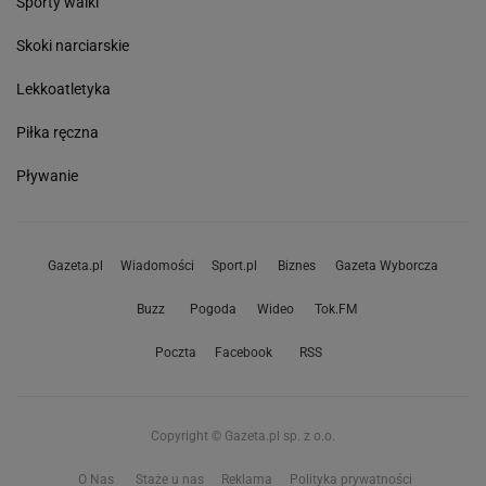
Sporty walki
Skoki narciarskie
Lekkoatletyka
Piłka ręczna
Pływanie
Gazeta.pl
Wiadomości
Sport.pl
Biznes
Gazeta Wyborcza
Buzz
Pogoda
Wideo
Tok.FM
Poczta
Facebook
RSS
Copyright © Gazeta.pl sp. z o.o.
O Nas
Staże u nas
Reklama
Polityka prywatności