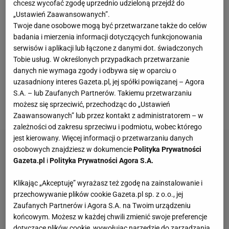
federacji.
Był to skutek zamieszczonego przez
chcesz wycofać zgodę uprzednio udzieloną przejdź do
„Ustawień Zaawansowanych”.
Sylwestra Wardęgę materiału wideo, podczas
Twoje dane osobowe mogą być przetwarzane także do celów
którego Baron został oskarżony o bardzo
badania i mierzenia informacji dotyczących funkcjonowania
niestosowne zachowania wobec nieletnich
serwisów i aplikacji lub łączone z danymi dot. świadczonych
Tobie usług. W określonych przypadkach przetwarzanie
kobiet. "Będę Cię tam r****ć w Twoje c***i" - takie
danych nie wymaga zgody i odbywa się w oparciu o
wiadomości miał pisać do jednej z dziewczyn.
Na te
uzasadniony interes Gazeta.pl, jej spółki powiązanej – Agora
zdarzenia zdążył już nawet zareagować premier
S.A. – lub Zaufanych Partnerów. Takiemu przetwarzaniu
możesz się sprzeciwić, przechodząc do „Ustawień
Rzeczypospolitej Polskiej Mateusz Morawiecki.
Zaawansowanych” lub przez kontakt z administratorem – w
zależności od zakresu sprzeciwu i podmiotu, wobec którego
jest kierowany. Więcej informacji o przetwarzaniu danych
osobowych znajdziesz w dokumencie
Polityka Prywatności
Gazeta.pl
i
Polityka Prywatności Agora S.A.
Klikając „Akceptuję” wyrażasz też zgodę na zainstalowanie i
przechowywanie plików cookie Gazeta.pl sp. z o.o., jej
Zaufanych Partnerów i Agora S.A. na Twoim urządzeniu
końcowym. Możesz w każdej chwili zmienić swoje preferencje
dotyczące plików cookie, wywołując narzędzie do zarządzania