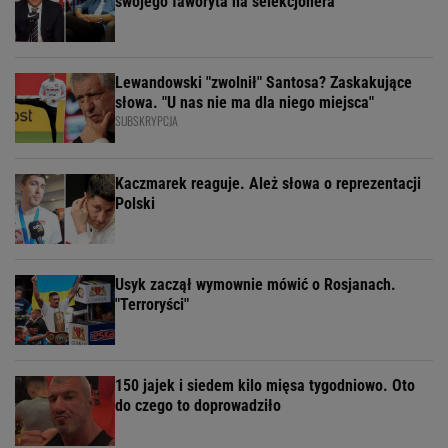
swojego faworyta na selekcjonera
Lewandowski "zwolnił" Santosa? Zaskakujące
słowa. "U nas nie ma dla niego miejsca"
SUBSKRYPCJA
Kaczmarek reaguje. Ależ słowa o reprezentacji
Polski
Usyk zaczął wymownie mówić o Rosjanach.
"Terroryści"
150 jajek i siedem kilo mięsa tygodniowo. Oto
do czego to doprowadziło