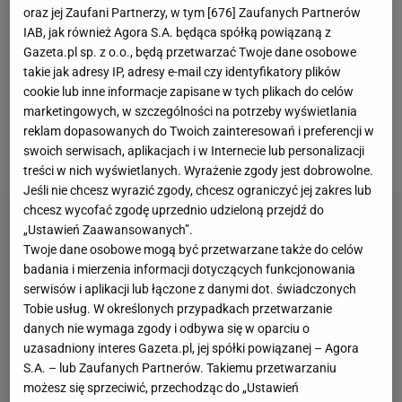
oraz jej Zaufani Partnerzy, w tym [
676
] Zaufanych Partnerów
roku zakończył profesjonalną karierę sportową.
IAB, jak również Agora S.A. będąca spółką powiązaną z
Obecnie 40-latek jest szefem Memoriału
Gazeta.pl sp. z o.o., będą przetwarzać Twoje dane osobowe
takie jak adresy IP, adresy e-mail czy identyfikatory plików
Skolimowskiej, czyli wielkiego
mityngu
z cyklu
cookie lub inne informacje zapisane w tych plikach do celów
Diamentowej Ligi, a podczas sierpniowych
marketingowych, w szczególności na potrzeby wyświetlania
mistrzostw świata w Budapeszcie był ekspertem
reklam dopasowanych do Twoich zainteresowań i preferencji w
swoich serwisach, aplikacjach i w Internecie lub personalizacji
stacji TVP Sport.
treści w nich wyświetlanych. Wyrażenie zgody jest dobrowolne.
Jeśli nie chcesz wyrazić zgody, chcesz ograniczyć jej zakres lub
chcesz wycofać zgodę uprzednio udzieloną przejdź do
„Ustawień Zaawansowanych”.
Twoje dane osobowe mogą być przetwarzane także do celów
badania i mierzenia informacji dotyczących funkcjonowania
serwisów i aplikacji lub łączone z danymi dot. świadczonych
Tobie usług. W określonych przypadkach przetwarzanie
danych nie wymaga zgody i odbywa się w oparciu o
uzasadniony interes Gazeta.pl, jej spółki powiązanej – Agora
S.A. – lub Zaufanych Partnerów. Takiemu przetwarzaniu
możesz się sprzeciwić, przechodząc do „Ustawień