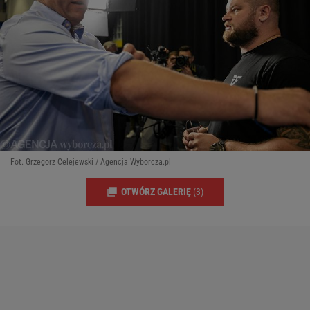
Fot. Grzegorz Celejewski / Agencja Wyborcza.pl
OTWÓRZ GALERIĘ
(3)