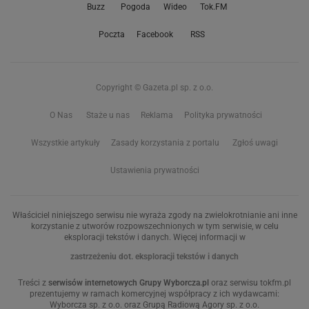
Buzz
Pogoda
Wideo
Tok.FM
Poczta
Facebook
RSS
Copyright © Gazeta.pl sp. z o.o.
O Nas
Staże u nas
Reklama
Polityka prywatności
Wszystkie artykuły
Zasady korzystania z portalu
Zgłoś uwagi
Ustawienia prywatności
Właściciel niniejszego serwisu nie wyraża zgody na zwielokrotnianie ani inne
korzystanie z utworów rozpowszechnionych w tym serwisie, w celu
eksploracji tekstów i danych. Więcej informacji w
zastrzeżeniu dot. eksploracji tekstów i danych
Treści z
serwisów internetowych Grupy Wyborcza.pl
oraz serwisu tokfm.pl
prezentujemy w ramach komercyjnej współpracy z ich wydawcami:
Wyborcza sp. z o.o. oraz Grupą Radiową Agory sp. z o.o.