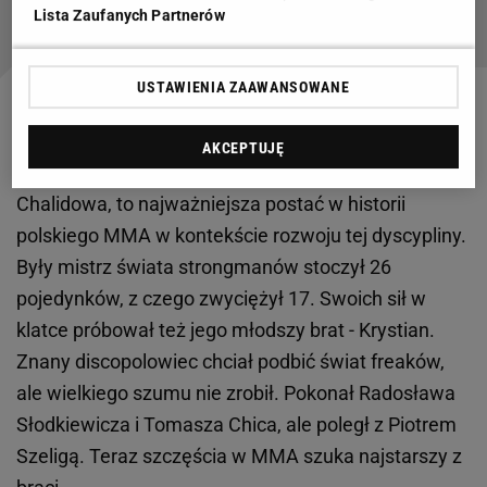
wrócił i znowu nie wytrzymał ciśnienia [WIDEO]
Lista Zaufanych Partnerów
USTAWIENIA ZAAWANSOWANE
Damian Pudzianowski stracił nerwy
AKCEPTUJĘ
46-letni Mariusz Pudzianowski, obok Mameda
Chalidowa, to najważniejsza postać w historii
polskiego MMA w kontekście rozwoju tej dyscypliny.
Były mistrz świata strongmanów stoczył 26
pojedynków, z czego zwyciężył 17. Swoich sił w
klatce próbował też jego młodszy brat - Krystian.
Znany discopolowiec chciał podbić świat freaków,
ale wielkiego szumu nie zrobił. Pokonał Radosława
Słodkiewicza i Tomasza Chica, ale poległ z Piotrem
Szeligą. Teraz szczęścia w MMA szuka najstarszy z