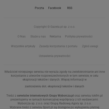
Poczta
Facebook
RSS
Copyright © Gazeta.pl sp. z o.o.
O Nas
Staże u nas
Reklama
Polityka prywatności
Wszystkie artykuły
Zasady korzystania z portalu
Zgłoś uwagi
Ustawienia prywatności
Właściciel niniejszego serwisu nie wyraża zgody na zwielokrotnianie ani inne
korzystanie z utworów rozpowszechnionych w tym serwisie, w celu
eksploracji tekstów i danych. Więcej informacji w
zastrzeżeniu dot. eksploracji tekstów i danych
Treści z
serwisów internetowych Grupy Wyborcza.pl
oraz serwisu tokfm.pl
prezentujemy w ramach komercyjnej współpracy z ich wydawcami:
Wyborcza sp. z o.o. oraz Grupą Radiową Agory sp. z o.o.
Wybrane treści z serwisu Sport.pl są dostępne po wykupieniu płatnej