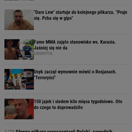
"Daro Lew" startuje do kolejnego piłkarza. "Pruje
się. Pcha się w gips"
Fame MMA zajęło stanowisko ws. Karasia.
Jaśniej się nie da
SUBSKRYPCJA
Usyk zaczął wymownie mówić o Rosjanach.
"Terroryści"
150 jajek i siedem kilo mięsa tygodniowo. Oto
do czego to doprowadziło
1/23
Słynny piłkarz reprezentacji Polski, zawodnik