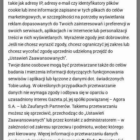
początek agresywnych zachowań tego wieczora.
takie jak adresy IP, adresy e-mail czy identyfikatory plików
cookie lub inne informacje zapisane w tych plikach do celów
marketingowych, w szczególności na potrzeby wyświetlania
reklam dopasowanych do Twoich zainteresowań i preferencji w
swoich serwisach, aplikacjach i w Internecie lub personalizacji
treści w nich wyświetlanych. Wyrażenie zgody jest dobrowolne.
Jeśli nie chcesz wyrazić zgody, chcesz ograniczyć jej zakres lub
chcesz wycofać zgodę uprzednio udzieloną przejdź do
„Ustawień Zaawansowanych”.
Twoje dane osobowe mogą być przetwarzane także do celów
badania i mierzenia informacji dotyczących funkcjonowania
serwisów i aplikacji lub łączone z danymi dot. świadczonych
Tobie usług. W określonych przypadkach przetwarzanie
danych nie wymaga zgody i odbywa się w oparciu o
uzasadniony interes Gazeta.pl, jej spółki powiązanej – Agora
S.A. – lub Zaufanych Partnerów. Takiemu przetwarzaniu
możesz się sprzeciwić, przechodząc do „Ustawień
Zaawansowanych” lub przez kontakt z administratorem – w
zależności od zakresu sprzeciwu i podmiotu, wobec którego
jest kierowany. Więcej informacji o przetwarzaniu danych