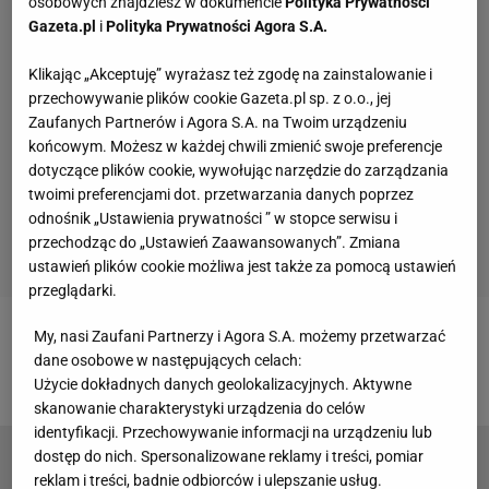
osobowych znajdziesz w dokumencie
Polityka Prywatności
Gazeta.pl
i
Polityka Prywatności Agora S.A.
Klikając „Akceptuję” wyrażasz też zgodę na zainstalowanie i
przechowywanie plików cookie Gazeta.pl sp. z o.o., jej
Zaufanych Partnerów i Agora S.A. na Twoim urządzeniu
końcowym. Możesz w każdej chwili zmienić swoje preferencje
dotyczące plików cookie, wywołując narzędzie do zarządzania
twoimi preferencjami dot. przetwarzania danych poprzez
odnośnik „Ustawienia prywatności ” w stopce serwisu i
przechodząc do „Ustawień Zaawansowanych”. Zmiana
ustawień plików cookie możliwa jest także za pomocą ustawień
przeglądarki.
My, nasi Zaufani Partnerzy i Agora S.A. możemy przetwarzać
Zobacz wideo
Artur Szpilka odpowiada Denisowi
dane osobowe w następujących celach:
Załęckiemu: Trzeba zamknąć mordę!
Użycie dokładnych danych geolokalizacyjnych. Aktywne
skanowanie charakterystyki urządzenia do celów
identyfikacji. Przechowywanie informacji na urządzeniu lub
dostęp do nich. Spersonalizowane reklamy i treści, pomiar
Ta walka rozpali cały internet. Denis Załęcki
reklam i treści, badnie odbiorców i ulepszanie usług.