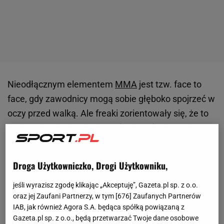
Nieodłącznym elementem
MMA
jest tzw. face to
face, gdy zawodnicy mogą sobie głęboko spojrzeć w
oczy przed walką. Ale freaki zorientowały się, że to
doskonała okazja, aby kogoś uderzyć znienacka.
Tzw. plaskacze stały się nieodłącznym tego
elementem, a najlepszym przykładem tej patologii
Droga Użytkowniczko, Drogi Użytkowniku,
była ostatnia konferencja
Clout MMA
. Zaczęło się
od Denisa Załęckiego, niesfornego freaka, który
jeśli wyrazisz zgodę klikając „Akceptuję”, Gazeta.pl sp. z o.o.
oraz jej Zaufani Partnerzy, w tym [
676
] Zaufanych Partnerów
uderzył z tzw. partyzanta Daniela Omielańczuka,
IAB, jak również Agora S.A. będąca spółką powiązaną z
weterana
polskiego
MMA. Ale to był dopiero
Gazeta.pl sp. z o.o., będą przetwarzać Twoje dane osobowe