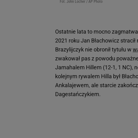
Fot. John Locher / AP Photo
Ostatnie lata to mocno zagmatwan
2021 roku Jan Błachowicz stracił 
Brazylijczyk nie obronił tytułu w
w
zwakował pas z powodu poważnej k
Jamahalem Hillem (12-1, 1 NC), n
kolejnym rywalem Hilla był Błac
Ankalajewem, ale starcie zakończy
Dagestańczykiem.