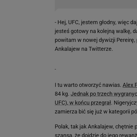
- Hej, UFC, jestem głodny, więc da
jesteś gotowy na kolejną walkę, daj
powitam w nowej dywizji Pereirę,
Ankalajew na Twitterze.
I tu warto otworzyć nawias.
Alex 
84 kg.
Jednak po trzech wygranych
UFC), w końcu przegrał
. Nigeryjc
zamierza bić się już w kategorii 
Polak, tak jak Ankalajew, chętnie 
szansa, że dojdzie do jego rewan