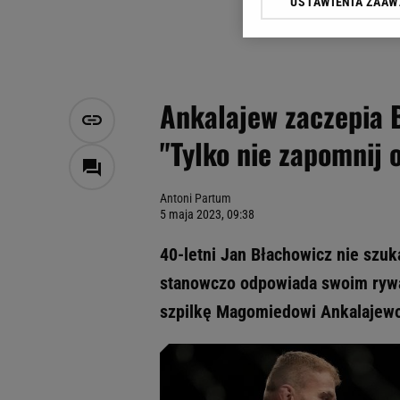
USTAWIENIA ZAA
Klikając „Akceptuję” wyra
Zaufanych Partnerów i A
dotyczące plików cookie,
odnośnik „Ustawienia pr
plików cookie możliwa je
Ankalajew zaczepia 
My, nasi Zaufani Partne
"Tylko nie zapomnij 
Użycie dokładnych danych
Przechowywanie informacji
badnie odbiorców i uleps
Antoni Partum
5 maja 2023, 09:38
40-letni Jan Błachowicz nie szuk
stanowczo odpowiada swoim rywa
szpilkę Magomiedowi Ankalajewo