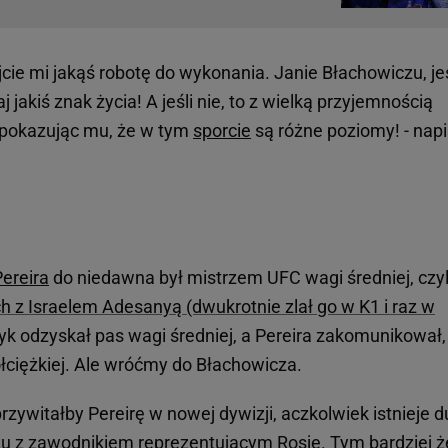
jcie mi jakąś robotę do wykonania. Janie Błachowiczu, jeś
 jakiś znak życia! A jeśli nie, to z wielką przyjemnością
 pokazując mu, że w tym
sporcie
są różne poziomy! - napi
Pereira
do niedawna był mistrzem UFC wagi średniej, czyl
 z Israelem Adesanyą (dwukrotnie zlał go w K1 i raz w
zyk odzyskał pas wagi średniej, a Pereira zakomunikował,
półciężkiej. Ale wróćmy do Błachowicza.
przywitałby Pereirę w nowej dywizji, aczkolwiek istnieje 
żu z zawodnikiem reprezentującym Rosję. Tym bardziej ż