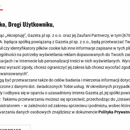
ko, Drogi Użytkowniku,
jąc „Akceptuję”, Gazeta.pl sp. z o.o. oraz jej Zaufani Partnerzy, w tym [
67
.A. będąca spółką powiązaną z Gazeta.pl sp. z o.o., będą przetwarzać T
ail czy identyfikatory plików cookie lub inne informacje zapisane w tych p
gólności na potrzeby wyświetlania reklam dopasowanych do Twoich zain
acjach i w Internecie lub personalizacji treści w nich wyświetlanych. Wyr
cesz wyrazić zgody, chcesz ograniczyć jej zakres lub chcesz wycofać zgo
aawansowanych”.
 być przetwarzane także do celów badania i mierzenia informacji dot
 łączone z danymi dot. świadczonych Tobie usług. W określonych przypad
i odbywa się w oparciu o uzasadniony interes Gazeta.pl, jej spółki powi
. Takiemu przetwarzaniu możesz się sprzeciwić, przechodząc do „Ust
nistratorem – w zależności od zakresu sprzeciwu i podmiotu, wobec które
etwarzaniu danych osobowych znajdziesz w dokumencie
Polityka Prywatn