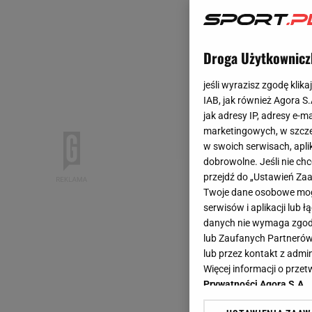
Droga Użytkownicz
jeśli wyrazisz zgodę klika
IAB, jak również Agora S
jak adresy IP, adresy e-m
marketingowych, w szcze
w swoich serwisach, aplik
dobrowolne. Jeśli nie ch
przejdź do „Ustawień Z
Twoje dane osobowe mogą
serwisów i aplikacji lub
danych nie wymaga zgody 
lub Zaufanych Partnerów
lub przez kontakt z admi
Więcej informacji o prz
Prywatności Agora S.A.