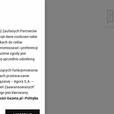
6
] Zaufanych Partnerów
woje dane osobowe takie
likach do celów
teresowań i preferencji
ażenie zgody jest
dę uprzednio udzieloną
yczących funkcjonowania
kach przetwarzanie
ązanej – Agora S.A. –
awień Zaawansowanych”
go jest kierowany.
ości Gazeta.pl
i
Polityka