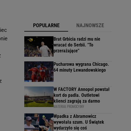
POPULARNE
NAJNOWSZE
iec
pnie
Brat Grbicia radzi mu nie
wracać do Serbii. "To
przerażające"
z
Pucharowa wygrana Chicago.
64 minuty Lewandowskiego
z
W FACTORY Annopol powstał
kort do padla. Outletowi
klienci zagrają za darmo
MATERIAŁ PROMOCYJNY
Wpadka z Abramowicz
wywołała szum. U Świątek
wydarzyło się coś