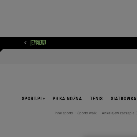
WIADOMOŚCI
NEXT
SPORT
PLOTEK
D
SPORT.PL+
PIŁKA NOŻNA
TENIS
SIATKÓWKA
Inne sporty
Sporty walki
Ankalajew zaczepia B