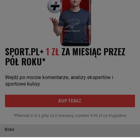
Liga Europy
Bartosz Kurek
Mistrzostwa Świata
KOSZYKÓWKA
SPORTY MOTOROWE
Basket Liga kobiet
Rajd Dakar
Polska liga koszykówki
Rajd Polski
NBA
F1
Reprezentacja w koszykówkę
Rajdy samochodowe
Marcin Gortat
Żużel
Robert Kubica
INNE SPORTY
Boks