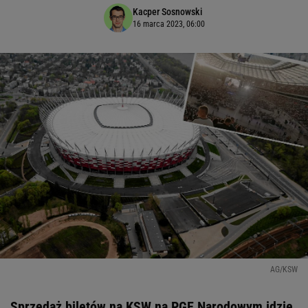
Kacper Sosnowski
16 marca 2023, 06:00
AG/KSW
Sprzedaż biletów na KSW na PGE Narodowym idzie