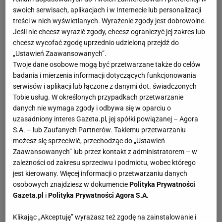
swoich serwisach, aplikacjach i w Internecie lub personalizacji
treści w nich wyświetlanych. Wyrażenie zgody jest dobrowolne.
Jeśli nie chcesz wyrazić zgody, chcesz ograniczyć jej zakres lub
chcesz wycofać zgodę uprzednio udzieloną przejdź do
„Ustawień Zaawansowanych”.
Twoje dane osobowe mogą być przetwarzane także do celów
badania i mierzenia informacji dotyczących funkcjonowania
serwisów i aplikacji lub łączone z danymi dot. świadczonych
Tobie usług. W określonych przypadkach przetwarzanie
danych nie wymaga zgody i odbywa się w oparciu o
uzasadniony interes Gazeta.pl, jej spółki powiązanej – Agora
S.A. – lub Zaufanych Partnerów. Takiemu przetwarzaniu
możesz się sprzeciwić, przechodząc do „Ustawień
Zaawansowanych” lub przez kontakt z administratorem – w
zależności od zakresu sprzeciwu i podmiotu, wobec którego
jest kierowany. Więcej informacji o przetwarzaniu danych
osobowych znajdziesz w dokumencie
Polityka Prywatności
Gazeta.pl
i
Polityka Prywatności Agora S.A.
Klikając „Akceptuję” wyrażasz też zgodę na zainstalowanie i