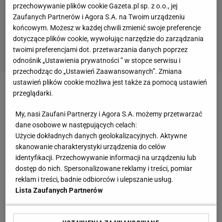
przechowywanie plików cookie Gazeta.pl sp. z o.o., jej
Zaufanych Partnerów i Agora S.A. na Twoim urządzeniu
końcowym. Możesz w każdej chwili zmienić swoje preferencje
dotyczące plików cookie, wywołując narzędzie do zarządzania
twoimi preferencjami dot. przetwarzania danych poprzez
odnośnik „Ustawienia prywatności ” w stopce serwisu i
przechodząc do „Ustawień Zaawansowanych”. Zmiana
ustawień plików cookie możliwa jest także za pomocą ustawień
- Jesteśmy na poziomie 1/3 tego, co byłoby
przeglądarki.
znakomitym wynikiem, wynikiem rekordowym. Nie
My, nasi Zaufani Partnerzy i Agora S.A. możemy przetwarzać
popadamy jednak w jakiś hura optymizm, bo 2/3
dane osobowe w następujących celach:
dystansu jeszcze przed nami, a taka sprzedaż to nie
Użycie dokładnych danych geolokalizacyjnych. Aktywne
jest sprint, tylko bardziej maraton - opisywał sprawę
skanowanie charakterystyki urządzenia do celów
identyfikacji. Przechowywanie informacji na urządzeniu lub
Wojsław Rysiewski w programie Sport.pl Fight. Cały
dostęp do nich. Spersonalizowane reklamy i treści, pomiar
program do zobaczenia poniżej.
reklam i treści, badnie odbiorców i ulepszanie usług.
Lista Zaufanych Partnerów
Zobacz wideo