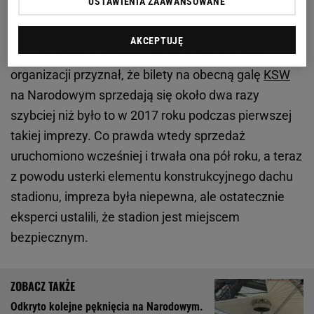
USTAWIENIA ZAAWANSOWANE
Dwa razy szybsza sprzedaż biletów
AKCEPTUJĘ
W kuluarowych rozmowach dyrektor sportowy
organizacji przyznał, że bilety na obecną galę
KSW
na Narodowym sprzedają się około dwa razy
szybciej niż było to w 2017 roku podczas pierwszej
takiej imprezy. Co prawda wtedy sprzedaż
uruchomiono wcześniej i trwała ona pół roku, a teraz
z powodu usterki elementu konstrukcyjnego dachu
stadionu, impreza była niepewna, ale ostatecznie
eksperci ustalili, że stadion jest miejscem
bezpiecznym.
Odkryto kolejne pęknięcia na Narodowym.