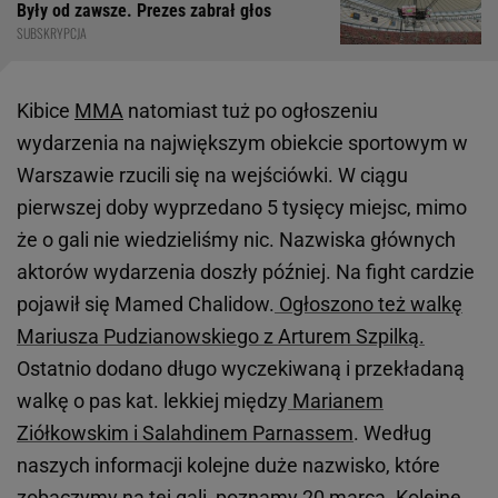
Były od zawsze. Prezes zabrał głos
SUBSKRYPCJA
Kibice
MMA
natomiast tuż po ogłoszeniu
wydarzenia na największym obiekcie sportowym w
Warszawie rzucili się na wejściówki. W ciągu
pierwszej doby wyprzedano 5 tysięcy miejsc, mimo
że o gali nie wiedzieliśmy nic. Nazwiska głównych
aktorów wydarzenia doszły później. Na fight cardzie
pojawił się Mamed Chalidow.
Ogłoszono też walkę
Mariusza Pudzianowskiego z Arturem Szpilką.
Ostatnio dodano długo wyczekiwaną i przekładaną
walkę o pas kat. lekkiej między
Marianem
Ziółkowskim i Salahdinem Parnassem
. Według
naszych informacji kolejne duże nazwisko, które
zobaczymy na tej gali, poznamy 20 marca. Kolejne