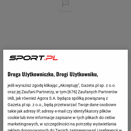
Droga Użytkowniczko, Drogi Użytkowniku,
Za nami niecałe trzy tygodnie sprzedaży biletów na
KSW
Colosseum 2 na PGE Narodowym, a licznik
jeśli wyrazisz zgodę klikając „Akceptuję”, Gazeta.pl sp. z o.o.
wejściówek już jest przy 20 tysiącach.
oraz jej Zaufani Partnerzy, w tym [
676
] Zaufanych Partnerów
IAB, jak również Agora S.A. będąca spółką powiązaną z
Gazeta.pl sp. z o.o., będą przetwarzać Twoje dane osobowe
takie jak adresy IP, adresy e-mail czy identyfikatory plików
cookie lub inne informacje zapisane w tych plikach do celów
marketingowych, w szczególności na potrzeby wyświetlania
reklam dopasowanych do Twoich zainteresowań i preferencji w