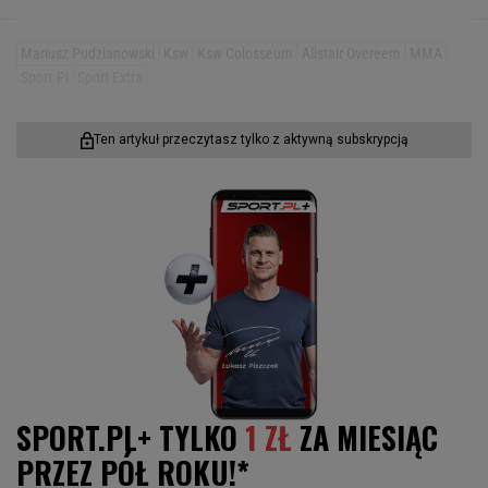
Mariusz Pudzianowski
Ksw
Ksw Colosseum
Alistair Overeem
MMA
Sport.pl
Sport Extra