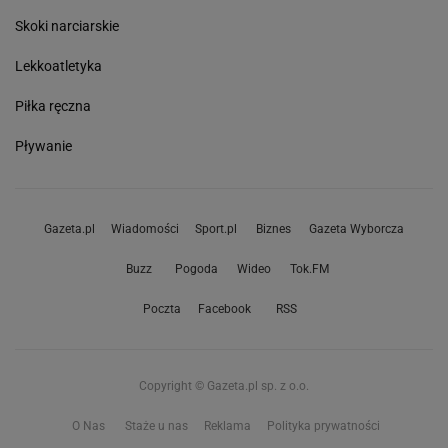
Skoki narciarskie
Lekkoatletyka
Piłka ręczna
Pływanie
Gazeta.pl
Wiadomości
Sport.pl
Biznes
Gazeta Wyborcza
Buzz
Pogoda
Wideo
Tok.FM
Poczta
Facebook
RSS
Copyright © Gazeta.pl sp. z o.o.
O Nas
Staże u nas
Reklama
Polityka prywatności