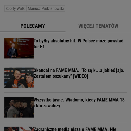
Sporty Walki
Mariusz Pudzianowski
POLECAMY
WIĘCEJ TEMATÓW
To byłby absolutny hit. W Polsce może powstać
tor F1
Skandal na FAME MMA. "To są k...a jakieś jaja.
Zostałem oszukany" [WIDEO]
Wszystko jasne. Wiadomo, kiedy FAME MMA 18
i kto zawalczy
Zagraniczne media piszą o FAME MMA. Nie