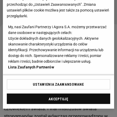
Rywal Łaszczyka wyniesiony na noszach. Borek
przechodząc do „Ustawień Zaawansowanych”. Zmiana
komentuje: To było chore
ustawień plików cookie możliwa jest także za pomocą ustawień
SUBSKRYPCJA
przeglądarki.
My, nasi Zaufani Partnerzy i Agora S.A. możemy przetwarzać
dane osobowe w następujących celach:
Przypomnieli, co Pudzianowski zrobił w 2003 roku.
Użycie dokładnych danych geolokalizacyjnych. Aktywne
Niebywała siła
skanowanie charakterystyki urządzenia do celów
identyfikacji. Przechowywanie informacji na urządzeniu lub
dostęp do nich. Spersonalizowane reklamy i treści, pomiar
Trzeba pamiętać, że Mariusz Pudzianowski sławę
reklam i treści, badnie odbiorców i ulepszanie usług.
zdobył nie w walkach w MMA. Był pięciokrotnym
Lista Zaufanych Partnerów
mistrzem świata
strongmanów. Oprócz tego był
ośmiokrotnym mistrzem Polski oraz sześciokrotnym
USTAWIENIA ZAAWANSOWANE
mistrzem Europy w latach 2002–2004 i 2007–2009.
AKCEPTUJĘ
W 2003 roku po raz drugi został najsilniejszym
człowiekiem świata. Finał mistrzostw świata
strongmanów został wówczas przeprowadzony w