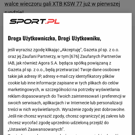
walce wieczoru gali XTB KSW 77 już w pierwszej
rundzie!
Droga Użytkowniczko, Drogi Użytkowniku,
jeśli wyrazisz zgodę klikając „Akceptuję”, Gazeta.pl sp. z o.o.
oraz jej Zaufani Partnerzy, w tym [
676
] Zaufanych Partnerów
IAB, jak również Agora S.A. będąca spółką powiązaną z
Gazeta.pl sp. z o.o., będą przetwarzać Twoje dane osobowe
takie jak adresy IP, adresy e-mail czy identyfikatory plików
cookie lub inne informacje zapisane w tych plikach do celów
marketingowych, w szczególności na potrzeby wyświetlania
reklam dopasowanych do Twoich zainteresowań i preferencji w
swoich serwisach, aplikacjach i w Internecie lub personalizacji
treści w nich wyświetlanych. Wyrażenie zgody jest dobrowolne.
Jeśli nie chcesz wyrazić zgody, chcesz ograniczyć jej zakres lub
chcesz wycofać zgodę uprzednio udzieloną przejdź do
„Ustawień Zaawansowanych”.