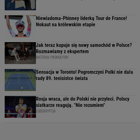
Niewiadoma-Phinney liderką Tour de France!
Nokaut na królewskim etapie
Jak teraz kupuje się nowy samochód w Polsce?
Rozmawiamy z ekspertem
MATERIAŁ PROMOCYJNY
Sensacja w Toronto! Pogromczyni Polki nie dała
rady 89. tenisistce świata
Rosja wraca, ale do Polski nie przyleci. Polscy
siatkarze reagują. "Nie rozumiem"
SUBSKRYPCJA