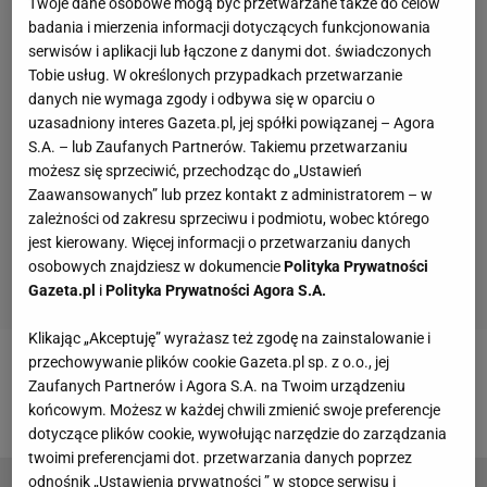
Twoje dane osobowe mogą być przetwarzane także do celów
badania i mierzenia informacji dotyczących funkcjonowania
serwisów i aplikacji lub łączone z danymi dot. świadczonych
Tobie usług. W określonych przypadkach przetwarzanie
danych nie wymaga zgody i odbywa się w oparciu o
uzasadniony interes Gazeta.pl, jej spółki powiązanej – Agora
S.A. – lub Zaufanych Partnerów. Takiemu przetwarzaniu
możesz się sprzeciwić, przechodząc do „Ustawień
Zaawansowanych” lub przez kontakt z administratorem – w
zależności od zakresu sprzeciwu i podmiotu, wobec którego
jest kierowany. Więcej informacji o przetwarzaniu danych
osobowych znajdziesz w dokumencie
Polityka Prywatności
Gazeta.pl
i
Polityka Prywatności Agora S.A.
Klikając „Akceptuję” wyrażasz też zgodę na zainstalowanie i
przechowywanie plików cookie Gazeta.pl sp. z o.o., jej
Zobacz wideo
Kulisy walki Mateusza Masternaka.
Zaufanych Partnerów i Agora S.A. na Twoim urządzeniu
"Zawsze go proszę, by walczył w miarę bezpiecznie"
końcowym. Możesz w każdej chwili zmienić swoje preferencje
dotyczące plików cookie, wywołując narzędzie do zarządzania
twoimi preferencjami dot. przetwarzania danych poprzez
odnośnik „Ustawienia prywatności ” w stopce serwisu i