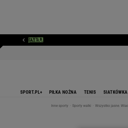
WIADOMOŚCI
NEXT
SPORT
PLOTEK
D
SPORT.PL+
PIŁKA NOŻNA
TENIS
SIATKÓWKA
Inne sporty
Sporty walki
Wszystko jasne. Wia