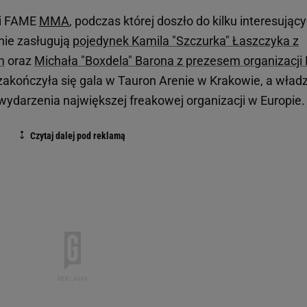
li FAME
MMA
, podczas której doszło do kilku interesując
nie zasługują
pojedynek Kamila "Szczurka" Łaszczyka z
m
oraz
Michała "Boxdela" Barona z prezesem organizacji
zakończyła się gala w Tauron Arenie w Krakowie, a wład
 wydarzenia największej freakowej organizacji w Europie