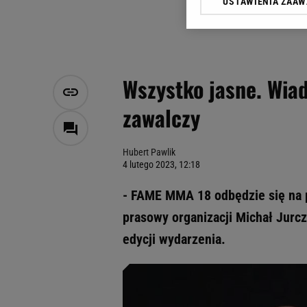
USTAWIENIA ZAA
Klikając „Akceptuję” wyra
Zaufanych Partnerów i A
dotyczące plików cookie,
odnośnik „Ustawienia pr
plików cookie możliwa je
Wszystko jasne. Wia
My, nasi Zaufani Partne
zawalczy
Użycie dokładnych danych
Przechowywanie informacji
badnie odbiorców i uleps
Hubert Pawlik
4 lutego 2023, 12:18
- FAME MMA 18 odbędzie się na p
prasowy organizacji Michał Jurc
edycji wydarzenia.