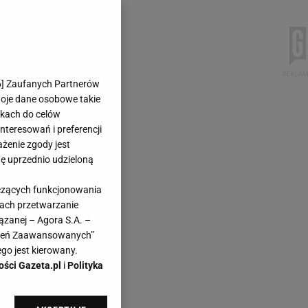
6
] Zaufanych Partnerów
woje dane osobowe takie
likach do celów
teresowań i preferencji
ażenie zgody jest
dę uprzednio udzieloną
yczących funkcjonowania
kach przetwarzanie
ązanej – Agora S.A. –
awień Zaawansowanych”
go jest kierowany.
ości Gazeta.pl
i
Polityka