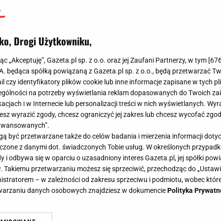
ko, Drogi Użytkowniku,
jąc „Akceptuję”, Gazeta.pl sp. z o.o. oraz jej Zaufani Partnerzy, w tym [
67
.A. będąca spółką powiązaną z Gazeta.pl sp. z o.o., będą przetwarzać T
ail czy identyfikatory plików cookie lub inne informacje zapisane w tych p
gólności na potrzeby wyświetlania reklam dopasowanych do Twoich zain
acjach i w Internecie lub personalizacji treści w nich wyświetlanych. Wyr
cesz wyrazić zgody, chcesz ograniczyć jej zakres lub chcesz wycofać zgo
aawansowanych”.
 być przetwarzane także do celów badania i mierzenia informacji dot
 łączone z danymi dot. świadczonych Tobie usług. W określonych przypad
i odbywa się w oparciu o uzasadniony interes Gazeta.pl, jej spółki powi
. Takiemu przetwarzaniu możesz się sprzeciwić, przechodząc do „Ust
nistratorem – w zależności od zakresu sprzeciwu i podmiotu, wobec które
etwarzaniu danych osobowych znajdziesz w dokumencie
Polityka Prywatn