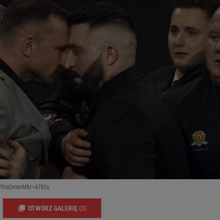
gyhYhqOmkoM&t=4785s
OTWÓRZ GALERIĘ
(3)