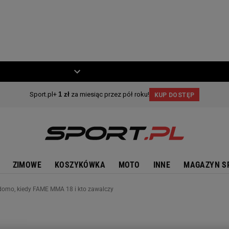
ZIECKO
MOTO
ZIMOWE
KOSZYKÓWKA
MOTO
INNE
MAGAZYN S
domo, kiedy FAME MMA 18 i kto zawalczy