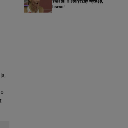
świata! Historyczny występ,
brawo!
ja,
do
r