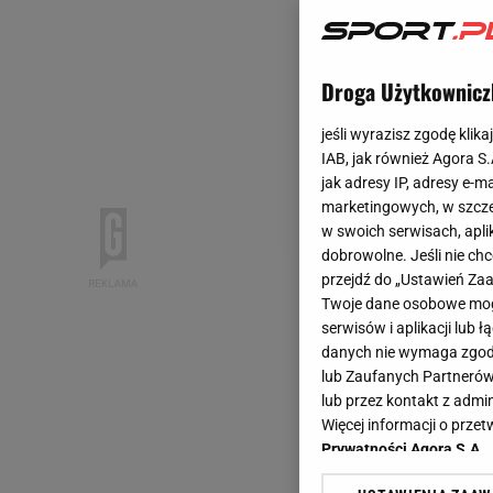
Droga Użytkownicz
jeśli wyrazisz zgodę klika
IAB, jak również Agora S
jak adresy IP, adresy e-m
marketingowych, w szcze
w swoich serwisach, aplik
dobrowolne. Jeśli nie ch
przejdź do „Ustawień Z
Twoje dane osobowe mogą
serwisów i aplikacji lub
danych nie wymaga zgody 
lub Zaufanych Partnerów
lub przez kontakt z admi
Więcej informacji o prz
Prywatności Agora S.A.