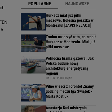
POPULARNE
NAJNOWSZE
ych
Hurkacz miał już piłki
meczowe. Bolesna porażka w
 FEN
Montrealu! [ZAPIS RELACJI]
ze
.
Trudno uwierzyć w to, co zrobił
Hurkacz w Montrealu. Miał już
piłki meczowe
Północna brama gazowa. Jak
Polska buduje nową
architekturę energetyczną
regionu
MATERIAŁ PROMOCYJNY
Pilne wieści z Toronto! Znamy
godzinę meczu Iga Świątek -
Marta Kostiuk
Anastazja Kuś mistrzynią