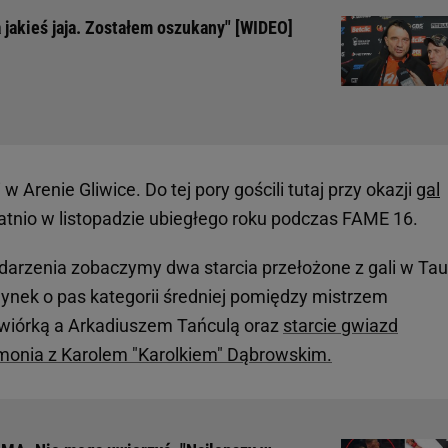
 jakieś jaja. Zostałem oszukany" [WIDEO]
w Arenie Gliwice. Do tej pory gościli tutaj przy okazji
gal
atnio w listopadzie ubiegłego roku podczas FAME 16.
rzenia zobaczymy dwa starcia przełożone z gali w Ta
dynek o pas kategorii średniej pomiędzy mistrzem
iórką a Arkadiuszem Tańculą oraz
starcie gwiazd
monia z Karolem "Karolkiem" Dąbrowskim.