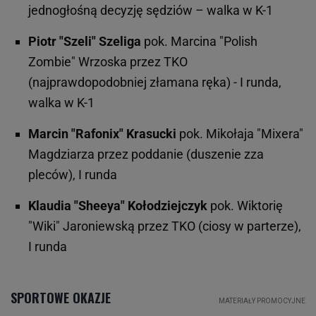
jednogłośną decyzję sędziów – walka w K-1
Piotr "Szeli" Szeliga
pok. Marcina "Polish
Zombie" Wrzoska przez TKO
(najprawdopodobniej złamana ręka) - I runda,
walka w K-1
Marcin "Rafonix" Krasucki
pok. Mikołaja "Mixera"
Magdziarza przez poddanie (duszenie zza
pleców), I runda
Klaudia "Sheeya" Kołodziejczyk
pok. Wiktorię
"Wiki" Jaroniewską przez TKO (ciosy w parterze),
I runda