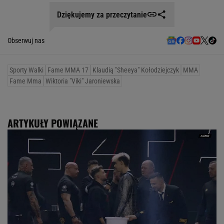
Dziękujemy za przeczytanie
Obserwuj nas
Sporty Walki
Fame MMA 17
Klaudią "Sheeya" Kołodziejczyk
MMA
Fame Mma
Wiktoria "Viki" Jaroniewska
ARTYKUŁY POWIĄZANE