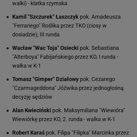
walki) - klatka rzymska
Kamil "Szczurek" Łaszczyk
pok. Amadeusza
"Ferrariego" Roślika przez TKO (ciosy w
dosiadzie), III runda
Wacław "Wac Toja" Osiecki
pok. Sebastiana
"Alterboya" Fabijańskiego przez KO, I runda -
walka w K-1
Tomasz "Gimper" Działowy
pok. Cezarego
"Czarmageddona" Jóźwika przez jednogłośną
decyzję sędziów
Alan Kwieciński
pok. Maksymiliana "Wiewióra"
Wiewiórkę przez KO, 2. runda - walka w K-1
Robert Karaś
pok. Filipa "Filipka" Marcinka przez