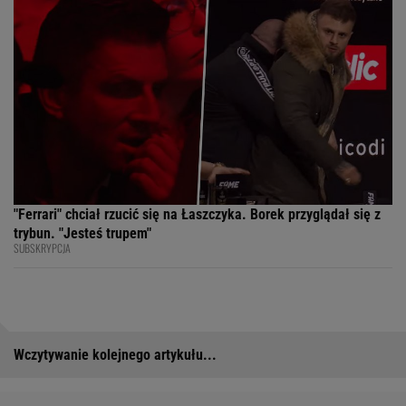
"Ferrari" chciał rzucić się na Łaszczyka. Borek przyglądał się z
trybun. "Jesteś trupem"
SUBSKRYPCJA
Wczytywanie kolejnego artykułu...