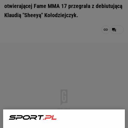
otwierającej Fame MMA 17 przegrała z debiutującą
Klaudią "Sheeyą" Kołodziejczyk.