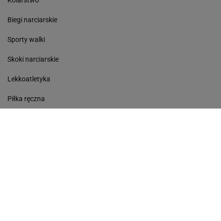
Kolarstwo
Biegi narciarskie
Sporty walki
Skoki narciarskie
Lekkoatletyka
Piłka ręczna
Pływanie
Gazeta.pl
Wiadomości
Sport.pl
Biznes
Gazeta Wyborcza
Buzz
Pogoda
Wideo
Tok.FM
Poczta
Facebook
RSS