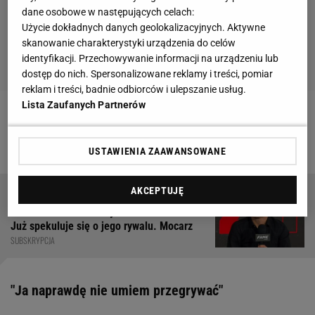
dane osobowe w następujących celach:
Użycie dokładnych danych geolokalizacyjnych. Aktywne
skanowanie charakterystyki urządzenia do celów
identyfikacji. Przechowywanie informacji na urządzeniu lub
dostęp do nich. Spersonalizowane reklamy i treści, pomiar
reklam i treści, badnie odbiorców i ulepszanie usług.
Lista Zaufanych Partnerów
Zobacz wideo
W Fame MMA nie zawsze zwycięża
faworyt. Wojtek Gola: Tutaj nie wiesz, co się wydarzy
USTAWIENIA ZAAWANSOWANE
AKCEPTUJĘ
Peszko może zawalczyć na Fame MMA!
Już spekuluje się o jego rywalu. Mocarz
SUBSKRYPCJA
"Ja naprawdę nie umiem przegrywać"