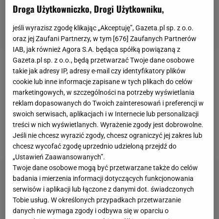
Droga Użytkowniczko, Drogi Użytkowniku,
jeśli wyrazisz zgodę klikając „Akceptuję”, Gazeta.pl sp. z o.o.
oraz jej Zaufani Partnerzy, w tym [
676
] Zaufanych Partnerów
IAB, jak również Agora S.A. będąca spółką powiązaną z
Gazeta.pl sp. z o.o., będą przetwarzać Twoje dane osobowe
Dwie minuty i 46 sekund. Tyle trwał pierwszy
takie jak adresy IP, adresy e-mail czy identyfikatory plików
cookie lub inne informacje zapisane w tych plikach do celów
pojedynek na gali Fame
MMA
17. Pierwszy i jedyny
marketingowych, w szczególności na potrzeby wyświetlania
pojedynek kobiet tego wieczora. Do oktagonu
reklam dopasowanych do Twoich zainteresowań i preferencji w
weszły Wiktoria "Viki" Jaroniewska, która wygrała
swoich serwisach, aplikacjach i w Internecie lub personalizacji
treści w nich wyświetlanych. Wyrażenie zgody jest dobrowolne.
dwie pierwsze swoje walki i debiutantka - Klaudia
Jeśli nie chcesz wyrazić zgody, chcesz ograniczyć jej zakres lub
"Sheeya" Kołodziejczyk.
chcesz wycofać zgodę uprzednio udzieloną przejdź do
„Ustawień Zaawansowanych”.
Twoje dane osobowe mogą być przetwarzane także do celów
badania i mierzenia informacji dotyczących funkcjonowania
serwisów i aplikacji lub łączone z danymi dot. świadczonych
Tobie usług. W określonych przypadkach przetwarzanie
danych nie wymaga zgody i odbywa się w oparciu o