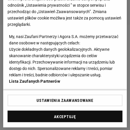
odnośnik „Ustawienia prywatności ” w stopce serwisu i
przechodząc do „Ustawień Zaawansowanych”. Zmiana
ustawień plików cookie możliwa jest także za pomocą ustawień
przeglądarki.
My, nasi Zaufani Partnerzy i Agora S.A. możemy przetwarzać
Zobacz wideo
Milik o biologicznym ojcu: Nie szukam
dane osobowe w następujących celach:
z nim kontaktu
Użycie dokładnych danych geolokalizacyjnych. Aktywne
skanowanie charakterystyki urządzenia do celów
identyfikacji. Przechowywanie informacji na urządzeniu lub
Nie żyje Patryk Hebel. Miał 27 lat
dostęp do nich. Spersonalizowane reklamy i treści, pomiar
reklam i treści, badnie odbiorców i ulepszanie usług.
W czwartek 12 stycznia Silesian MMA przekazała
Lista Zaufanych Partnerów
tragiczną informację o śmierci Hebla. "Trudno
właściwie dobrać słowa. Właśnie dotarła do nas
USTAWIENIA ZAAWANSOWANE
informacja o śmierci Patryka. Do zobaczenia po
drugiej stronie..." - czytamy we wpisie na Facebooku.
AKCEPTUJĘ
Zawodnik miał żonę oraz dwoje dzieci.