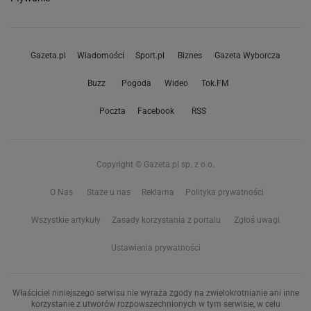
Gazeta.pl
Wiadomości
Sport.pl
Biznes
Gazeta Wyborcza
Buzz
Pogoda
Wideo
Tok.FM
Poczta
Facebook
RSS
Copyright © Gazeta.pl sp. z o.o.
O Nas
Staże u nas
Reklama
Polityka prywatności
Wszystkie artykuły
Zasady korzystania z portalu
Zgłoś uwagi
Ustawienia prywatności
Właściciel niniejszego serwisu nie wyraża zgody na zwielokrotnianie ani inne
korzystanie z utworów rozpowszechnionych w tym serwisie, w celu