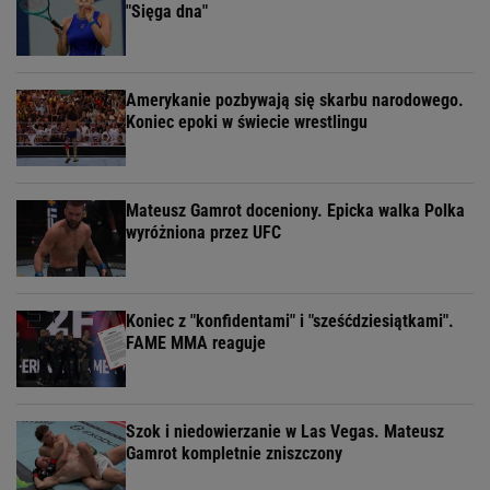
"Sięga dna"
Amerykanie pozbywają się skarbu narodowego.
Koniec epoki w świecie wrestlingu
Mateusz Gamrot doceniony. Epicka walka Polka
wyróżniona przez UFC
Koniec z "konfidentami" i "sześćdziesiątkami".
FAME MMA reaguje
Szok i niedowierzanie w Las Vegas. Mateusz
Gamrot kompletnie zniszczony