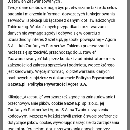
„Ustawień Zaawansowanych”.
Twoje dane osobowe mogą być przetwarzane także do celów
badania i mierzenia informacji dotyczących funkcjonowania
serwisów i aplikacji lub łączone z danymi dot. świadczonych
Tobie usług. W określonych przypadkach przetwarzanie
danych nie wymaga zgody i odbywa się w oparciu o
uzasadniony interes Gazeta.pl, jej spółki powiązanej – Agora
S.A. – lub Zaufanych Partnerów. Takiemu przetwarzaniu
możesz się sprzeciwić, przechodząc do „Ustawień
Zaawansowanych” lub przez kontakt z administratorem – w
zależności od zakresu sprzeciwu i podmiotu, wobec którego
jest kierowany. Więcej informacji o przetwarzaniu danych
osobowych znajdziesz w dokumencie
Polityka Prywatności
Gazeta.pl
i
Polityka Prywatności Agora S.A.
Klikając „Akceptuję” wyrażasz też zgodę na zainstalowanie i
przechowywanie plików cookie Gazeta.pl sp. z o.o., jej
Zaufanych Partnerów i Agora S.A. na Twoim urządzeniu
końcowym. Możesz w każdej chwili zmienić swoje preferencje
dotyczące plików cookie, wywołując narzędzie do zarządzania
twoimi preferencjami dot. przetwarzania danych poprzez