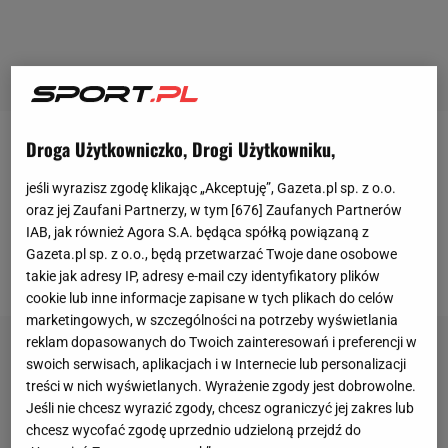
Droga Użytkowniczko, Drogi Użytkowniku,
Patryk Hebel był zawodnikiem sztuk
walki
rywalizującym w kick-boxingu w formule K1. W
jeśli wyrazisz zgodę klikając „Akceptuję”, Gazeta.pl sp. z o.o.
oraz jej Zaufani Partnerzy, w tym [
676
] Zaufanych Partnerów
przeszłości rywalizował na galach Krwawy Sport,
IAB, jak również Agora S.A. będąca spółką powiązaną z
Octagon: No mercy czy Wotore, później przeszedł do
Gazeta.pl sp. z o.o., będą przetwarzać Twoje dane osobowe
organizacji Silesian
MMA
.
takie jak adresy IP, adresy e-mail czy identyfikatory plików
cookie lub inne informacje zapisane w tych plikach do celów
marketingowych, w szczególności na potrzeby wyświetlania
reklam dopasowanych do Twoich zainteresowań i preferencji w
swoich serwisach, aplikacjach i w Internecie lub personalizacji
treści w nich wyświetlanych. Wyrażenie zgody jest dobrowolne.
Jeśli nie chcesz wyrazić zgody, chcesz ograniczyć jej zakres lub
chcesz wycofać zgodę uprzednio udzieloną przejdź do