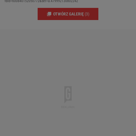
fbid=600840152050772&set=a.479992130802242
OTWÓRZ GALERIĘ
(3)