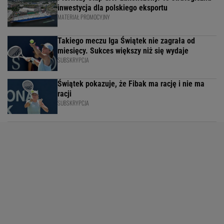
inwestycja dla polskiego eksportu
MATERIAŁ PROMOCYJNY
Takiego meczu Iga Świątek nie zagrała od
miesięcy. Sukces większy niż się wydaje
SUBSKRYPCJA
Świątek pokazuje, że Fibak ma rację i nie ma
racji
SUBSKRYPCJA