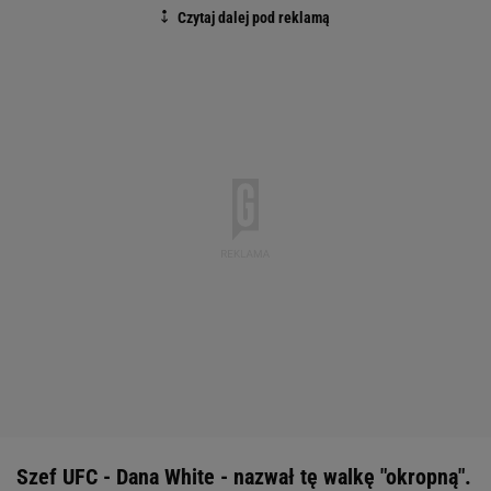
Szef UFC - Dana White - nazwał tę walkę "okropną".