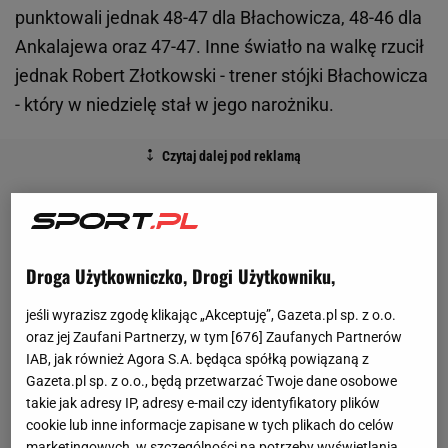
punktowali jednak 48-47 dla Błachowicza, 48-46 dla
Ankalajewa oraz 47-47. Inne światło na walkę rzucił
jednak Robert Złotkowski - trener stójki Błachowicza
- który w niedzielę stał w jego narożniku.
Droga Użytkowniczko, Drogi Użytkowniku,
jeśli wyrazisz zgodę klikając „Akceptuję”, Gazeta.pl sp. z o.o.
oraz jej Zaufani Partnerzy, w tym [
676
] Zaufanych Partnerów
IAB, jak również Agora S.A. będąca spółką powiązaną z
Gazeta.pl sp. z o.o., będą przetwarzać Twoje dane osobowe
takie jak adresy IP, adresy e-mail czy identyfikatory plików
cookie lub inne informacje zapisane w tych plikach do celów
marketingowych, w szczególności na potrzeby wyświetlania