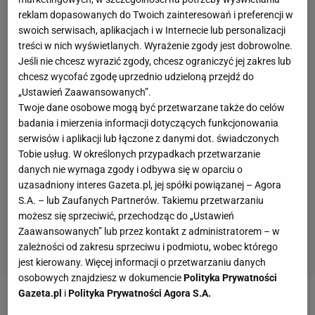
reklam dopasowanych do Twoich zainteresowań i preferencji w
swoich serwisach, aplikacjach i w Internecie lub personalizacji
treści w nich wyświetlanych. Wyrażenie zgody jest dobrowolne.
Jeśli nie chcesz wyrazić zgody, chcesz ograniczyć jej zakres lub
chcesz wycofać zgodę uprzednio udzieloną przejdź do
„Ustawień Zaawansowanych”.
Twoje dane osobowe mogą być przetwarzane także do celów
badania i mierzenia informacji dotyczących funkcjonowania
serwisów i aplikacji lub łączone z danymi dot. świadczonych
Tobie usług. W określonych przypadkach przetwarzanie
danych nie wymaga zgody i odbywa się w oparciu o
uzasadniony interes Gazeta.pl, jej spółki powiązanej – Agora
S.A. – lub Zaufanych Partnerów. Takiemu przetwarzaniu
możesz się sprzeciwić, przechodząc do „Ustawień
Zaawansowanych” lub przez kontakt z administratorem – w
zależności od zakresu sprzeciwu i podmiotu, wobec którego
jest kierowany. Więcej informacji o przetwarzaniu danych
osobowych znajdziesz w dokumencie
Polityka Prywatności
Gazeta.pl
i
Polityka Prywatności Agora S.A.
Zobacz wideo
Woda zamiast piwa i ulubione steki.