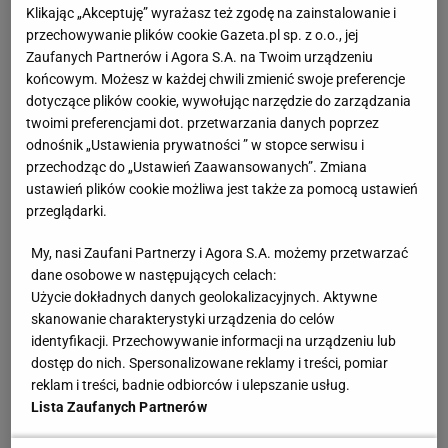
Klikając „Akceptuję” wyrażasz też zgodę na zainstalowanie i
Co Gamrot robił w Disneylandzie?
przechowywanie plików cookie Gazeta.pl sp. z o.o., jej
Zaufanych Partnerów i Agora S.A. na Twoim urządzeniu
Konrad Ferszter, Kacper Sosnowski: "Nie wiem, czy
końcowym. Możesz w każdej chwili zmienić swoje preferencje
dotyczące plików cookie, wywołując narzędzie do zarządzania
tę walkę przegrałem, ale na pewno jej nie
twoimi preferencjami dot. przetwarzania danych poprzez
wygrałem" - powiedział Jan Błachowicz zaraz po
odnośnik „Ustawienia prywatności ” w stopce serwisu i
przechodząc do „Ustawień Zaawansowanych”. Zmiana
walce z Magomiedem Ankalajewem. I po chwili
ustawień plików cookie możliwa jest także za pomocą ustawień
dodał: "Dajcie mu pas". Te słowa to bardziej
przeglądarki.
kurtuazja czy realna ocena tego, co wydarzyło się
My, nasi Zaufani Partnerzy i Agora S.A. możemy przetwarzać
w Las Vegas?
dane osobowe w następujących celach:
Użycie dokładnych danych geolokalizacyjnych. Aktywne
Robert Złotkowski:
Janek jest urodzonym
skanowanie charakterystyki urządzenia do celów
identyfikacji. Przechowywanie informacji na urządzeniu lub
zwycięzcą i lubi wygrywać zdecydowanie, nie
dostęp do nich. Spersonalizowane reklamy i treści, pomiar
zostawiając wątpliwości. A tutaj one były, bo
reklam i treści, badnie odbiorców i ulepszanie usług.
czwartą i piątą rundę wygrał Ankalajew. W tej
Lista Zaufanych Partnerów
wypowiedzi było mnóstwo emocji, bo miała ona