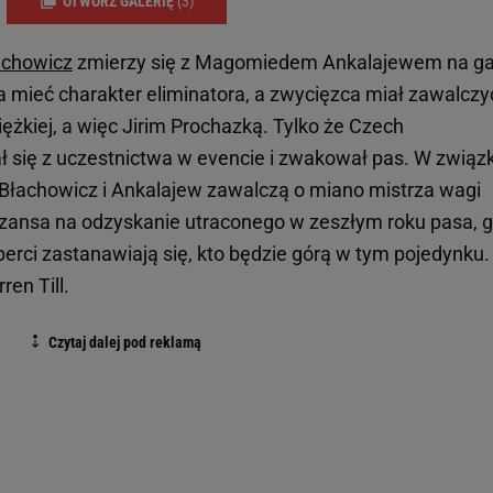
OTWÓRZ GALERIĘ
(3)
achowicz
zmierzy się z Magomiedem Ankalajewem na ga
mieć charakter eliminatora, a zwycięzca miał zawalczy
kiej, a więc Jirim Prochazką. Tylko że Czech
ał się z uczestnictwa w evencie i zwakował pas. W związ
Błachowicz i Ankalajew zawalczą o miano mistrza wagi
o szansa na odzyskanie utraconego w zeszłym roku pasa, 
perci zastanawiają się, kto będzie górą w tym pojedynku.
en Till.