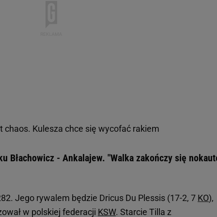
 chaos. Kulesza chce się wycofać rakiem
nku Błachowicz - Ankalajew. "Walka zakończy się nokau
282. Jego rywalem będzie Dricus Du Plessis (17-2, 7
KO
),
zował w polskiej federacji
KSW
. Starcie Tilla z