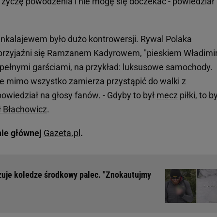
 życzę powodzenia i nie mogę się doczekać - powiedział
nkalajewem było dużo kontrowersji. Rywal Polaka
 przyjaźni się Ramzanem Kadyrowem, "pieskiem Władimi
ie pełnymi garściami, na przykład: luksusowe samochody.
 że mimo wszystko zamierza przystąpić do walki z
wiedział na głosy fanów. - Gdyby to był
mecz
piłki, to 
ł Błachowicz
.
nie głównej
Gazeta.pl
.
zuje koledze środkowy palec. "Znokautujmy