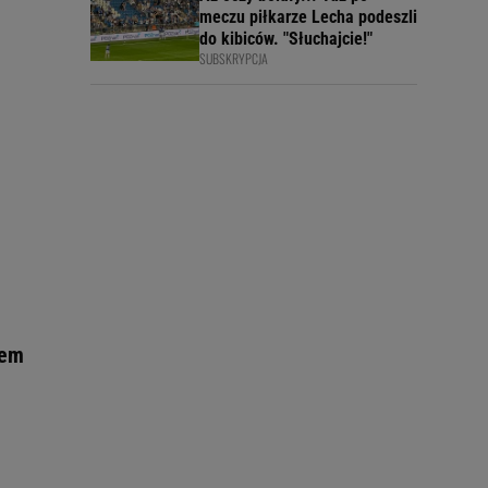
meczu piłkarze Lecha podeszli
do kibiców. "Słuchajcie!"
SUBSKRYPCJA
tem