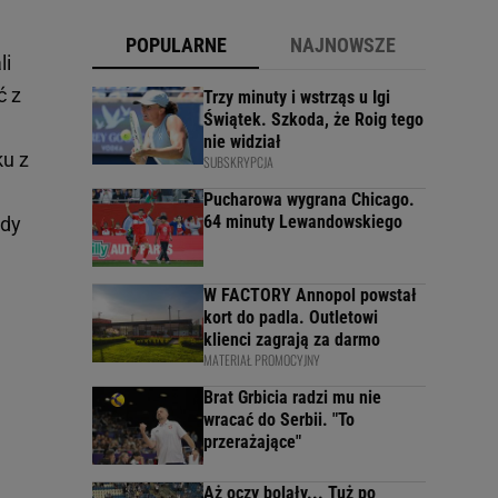
POPULARNE
NAJNOWSZE
li
ć z
Trzy minuty i wstrząs u Igi
Świątek. Szkoda, że Roig tego
nie widział
ku z
SUBSKRYPCJA
Pucharowa wygrana Chicago.
64 minuty Lewandowskiego
gdy
W FACTORY Annopol powstał
kort do padla. Outletowi
klienci zagrają za darmo
MATERIAŁ PROMOCYJNY
Brat Grbicia radzi mu nie
wracać do Serbii. "To
przerażające"
Aż oczy bolały... Tuż po