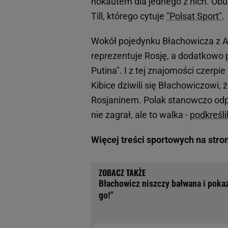
nokautem dla jednego z nich. Obu
Till, którego cytuje
"Polsat Sport"
.
Wokół pojedynku Błachowicza z A
reprezentuje Rosję, a dodatkowo
Putina". I z tej znajomości czerp
Kibice dziwili się Błachowiczowi,
Rosjaninem. Polak stanowczo odpo
nie zagrał, ale to walka -
podkreśli
Więcej treści sportowych na stro
Błachowicz niszczy bałwana i poka
go!"