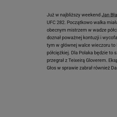
Już w najbliższy weekend
Jan Bł
UFC 282. Początkowo walka miała 
obecnym mistrzem w wadze półcięż
doznał poważnej kontuzji i wycof
tym w głównej walce wieczoru to 
półciężkiej. Dla Polaka będzie t
przegrał z Teixeirą Gloverem. Eks
Głos w sprawie zabrał również Darr