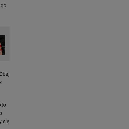
ego
Obaj
k
kto
o
 się