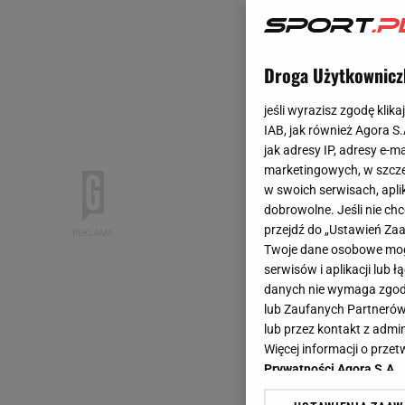
Droga Użytkownicz
jeśli wyrazisz zgodę klika
IAB, jak również Agora S
jak adresy IP, adresy e-m
marketingowych, w szcze
w swoich serwisach, aplik
dobrowolne. Jeśli nie ch
przejdź do „Ustawień Z
Twoje dane osobowe mogą
serwisów i aplikacji lub
danych nie wymaga zgody 
lub Zaufanych Partnerów
lub przez kontakt z admi
Więcej informacji o prz
Prywatności Agora S.A.