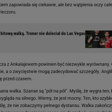
em zapowiada się ciekawie, ale bez wątpienia oczy cał
ieczoru.
hitową walką. Trener nie doleciał do Las Vegas
wicza z Ankalajewem powinien być niezwykle wyrównany. 
ie, a o zwycięstwie mogą zadecydować szczegóły. Angli
ię przed czasem.
na walka. Szanse są "pół na pół". Myślę, że wygra ten, 
ygląda na silnego. Wiemy, że jest mocny. Ten, kto szybk
ślę, że nie zobaczymy pełnego dystansu. Walka zakończy