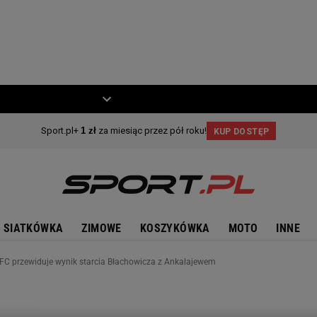
ZIECKO
MOTO
SIATKÓWKA
ZIMOWE
KOSZYKÓWKA
MOTO
INNE
UFC przewiduje wynik starcia Błachowicza z Ankalajewem