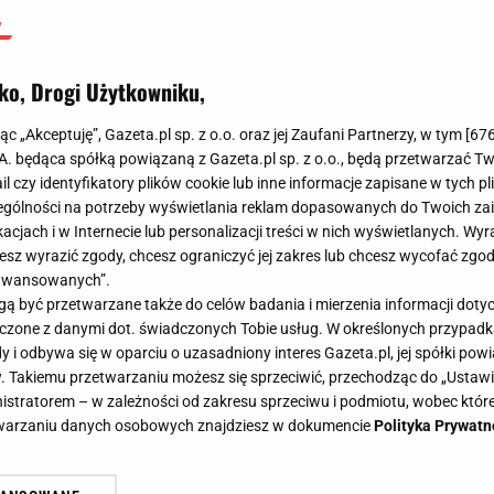
ko, Drogi Użytkowniku,
jąc „Akceptuję”, Gazeta.pl sp. z o.o. oraz jej Zaufani Partnerzy, w tym [
67
.A. będąca spółką powiązaną z Gazeta.pl sp. z o.o., będą przetwarzać T
ail czy identyfikatory plików cookie lub inne informacje zapisane w tych p
gólności na potrzeby wyświetlania reklam dopasowanych do Twoich zain
acjach i w Internecie lub personalizacji treści w nich wyświetlanych. Wyr
cesz wyrazić zgody, chcesz ograniczyć jej zakres lub chcesz wycofać zgo
aawansowanych”.
 być przetwarzane także do celów badania i mierzenia informacji dot
 łączone z danymi dot. świadczonych Tobie usług. W określonych przypad
i odbywa się w oparciu o uzasadniony interes Gazeta.pl, jej spółki powi
. Takiemu przetwarzaniu możesz się sprzeciwić, przechodząc do „Ust
nistratorem – w zależności od zakresu sprzeciwu i podmiotu, wobec które
etwarzaniu danych osobowych znajdziesz w dokumencie
Polityka Prywatn