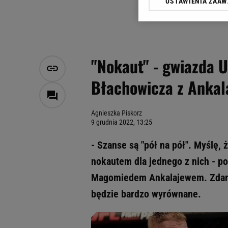
USTAWIENIA ZAA
Klikając „Akceptuję” wyra
Zaufanych Partnerów i A
dotyczące plików cookie,
odnośnik „Ustawienia pr
plików cookie możliwa je
"Nokaut" - gwiazda U
My, nasi Zaufani Partne
Błachowicza z Anka
Użycie dokładnych danych
Przechowywanie informacji
badnie odbiorców i uleps
Agnieszka Piskorz
9 grudnia 2022, 13:25
- Szanse są "pół na pół". Myślę,
nokautem dla jednego z nich - po
Magomiedem Ankalajewem. Zdaniem
będzie bardzo wyrównane.