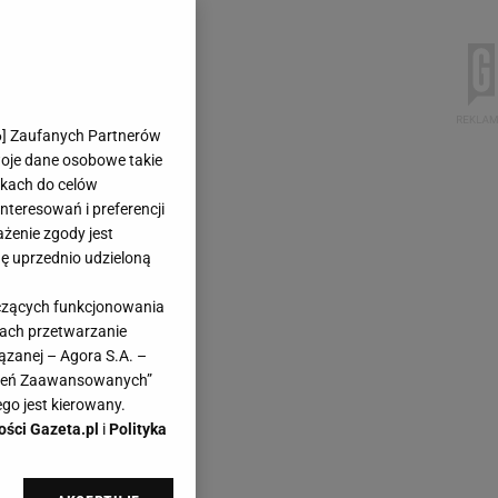
6
] Zaufanych Partnerów
woje dane osobowe takie
likach do celów
teresowań i preferencji
ażenie zgody jest
dę uprzednio udzieloną
yczących funkcjonowania
kach przetwarzanie
ązanej – Agora S.A. –
awień Zaawansowanych”
go jest kierowany.
ości Gazeta.pl
i
Polityka