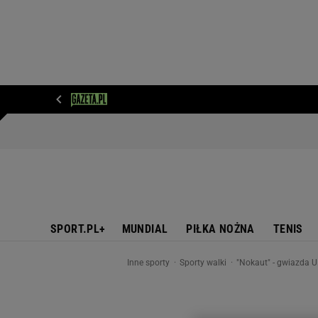
WIADOMOŚCI
NEXT
SPORT
PLOTEK
D
SPORT.PL+
MUNDIAL
PIŁKA NOŻNA
TENIS
Inne sporty
Sporty walki
"Nokaut" - gwiazda 