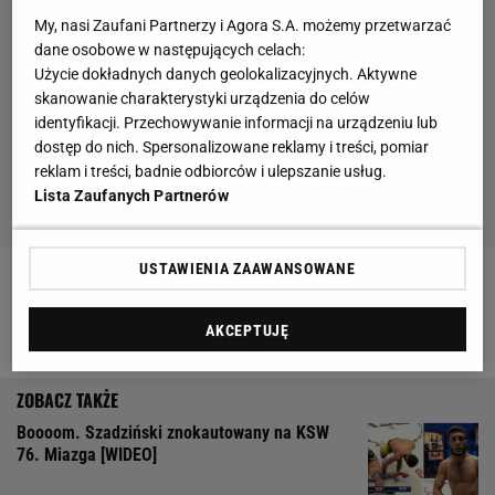
My, nasi Zaufani Partnerzy i Agora S.A. możemy przetwarzać
dane osobowe w następujących celach:
Użycie dokładnych danych geolokalizacyjnych. Aktywne
skanowanie charakterystyki urządzenia do celów
identyfikacji. Przechowywanie informacji na urządzeniu lub
dostęp do nich. Spersonalizowane reklamy i treści, pomiar
reklam i treści, badnie odbiorców i ulepszanie usług.
Lista Zaufanych Partnerów
USTAWIENIA ZAAWANSOWANE
Zobacz wideo
Szpilka zdradził część planu na walkę
z Wrzoskiem? "Może nie powinienem tego mówić"
AKCEPTUJĘ
Boooom. Szadziński znokautowany na KSW
76. Miazga [WIDEO]