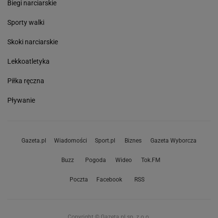
Biegi narciarskie
Sporty walki
Skoki narciarskie
Lekkoatletyka
Piłka ręczna
Pływanie
Gazeta.pl
Wiadomości
Sport.pl
Biznes
Gazeta Wyborcza
Buzz
Pogoda
Wideo
Tok.FM
Poczta
Facebook
RSS
Copyright © Gazeta.pl sp. z o.o.