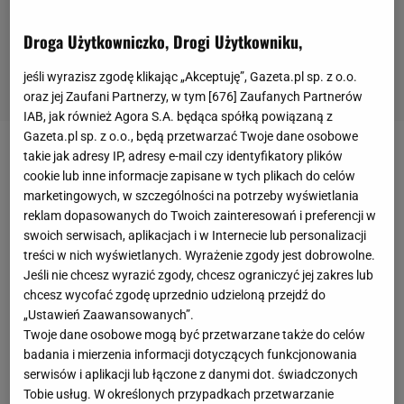
Droga Użytkowniczko, Drogi Użytkowniku,
jeśli wyrazisz zgodę klikając „Akceptuję”, Gazeta.pl sp. z o.o.
oraz jej Zaufani Partnerzy, w tym [
676
] Zaufanych Partnerów
IAB, jak również Agora S.A. będąca spółką powiązaną z
Gazeta.pl sp. z o.o., będą przetwarzać Twoje dane osobowe
takie jak adresy IP, adresy e-mail czy identyfikatory plików
Albert Odzimkowski (12-7) walczył w 2022 roku z
cookie lub inne informacje zapisane w tych plikach do celów
Irlandczykiem Tommym Quinnem. Pierwszy
marketingowych, w szczególności na potrzeby wyświetlania
pojedynek w
marcu
na
KSW
68 pierwotnie zakończył
reklam dopasowanych do Twoich zainteresowań i preferencji w
swoich serwisach, aplikacjach i w Internecie lub personalizacji
się wygraną Polaka, ale
wynik
został zmieniony, bo
treści w nich wyświetlanych. Wyrażenie zgody jest dobrowolne.
Odzimkowski zaatakował przeciwnika nielegalnym
Jeśli nie chcesz wyrazić zgody, chcesz ograniczyć jej zakres lub
kolanem. Do rewanżu doszło w maju na KSW 70,
chcesz wycofać zgodę uprzednio udzieloną przejdź do
„Ustawień Zaawansowanych”.
gdzie Albert Odzimkowski uderzał i poniewierał
Twoje dane osobowe mogą być przetwarzane także do celów
rywala na tyle mocno, że po jednym z rzutów złamał
badania i mierzenia informacji dotyczących funkcjonowania
mu rękę.
serwisów i aplikacji lub łączone z danymi dot. świadczonych
Tobie usług. W określonych przypadkach przetwarzanie