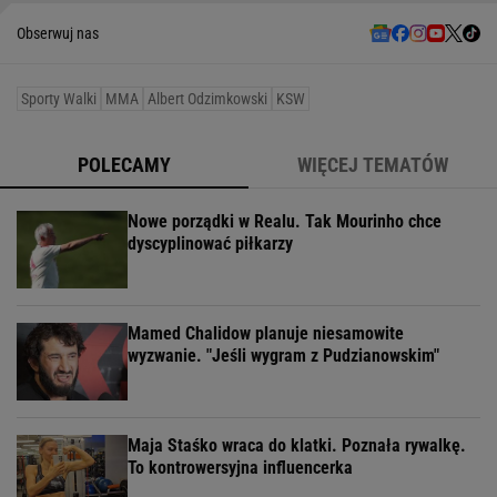
Obserwuj nas
Sporty Walki
MMA
Albert Odzimkowski
KSW
POLECAMY
WIĘCEJ TEMATÓW
Nowe porządki w Realu. Tak Mourinho chce
dyscyplinować piłkarzy
Mamed Chalidow planuje niesamowite
wyzwanie. "Jeśli wygram z Pudzianowskim"
Maja Staśko wraca do klatki. Poznała rywalkę.
To kontrowersyjna influencerka