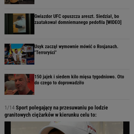
Gwiazdor UFC opuszcza areszt. Siedział, bo
zaatakował domniemanego pedofila [WIDEO]
Usyk zaczął wymownie mówić o Rosjanach.
"Terroryści"
150 jajek i siedem kilo mięsa tygodniowo. Oto
do czego to doprowadziło
1/14
Sport polegający na przesuwaniu po lodzie
granitowych ciężarków w kierunku celu to: