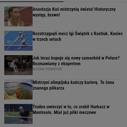
Anastazja Kuś mistrzynią świata! Historyczny
występ, brawo!
Rozstrzygnęli mecz Igi Świątek z Kostiuk. Koniec
w trzech setach
Jak teraz kupuje się nowy samochód w Polsce?
Rozmawiamy z ekspertem
MATERIAŁ PROMOCYJNY
Mistrzyni olimpijska kończy karierę. To żona
znanego piłkarza
Trudno uwierzyć w to, co zrobił Hurkacz w
Montrealu. Miał już piłki meczowe