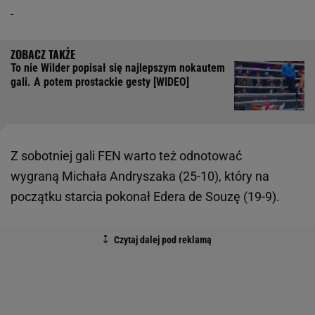
To nie Wilder popisał się najlepszym nokautem
gali. A potem prostackie gesty [WIDEO]
Z sobotniej gali FEN warto też odnotować
wygraną Michała Andryszaka (25-10), który na
początku starcia pokonał Edera de Souzę (19-9).