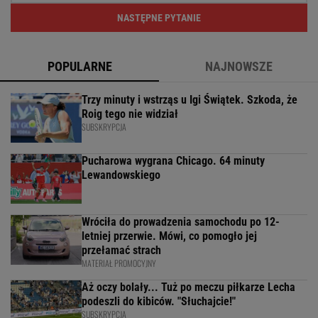
NASTĘPNE PYTANIE
POPULARNE
NAJNOWSZE
Trzy minuty i wstrząs u Igi Świątek. Szkoda, że
Roig tego nie widział
SUBSKRYPCJA
Pucharowa wygrana Chicago. 64 minuty
Lewandowskiego
Wróciła do prowadzenia samochodu po 12-
letniej przerwie. Mówi, co pomogło jej
przełamać strach
MATERIAŁ PROMOCYJNY
Aż oczy bolały... Tuż po meczu piłkarze Lecha
podeszli do kibiców. "Słuchajcie!"
SUBSKRYPCJA