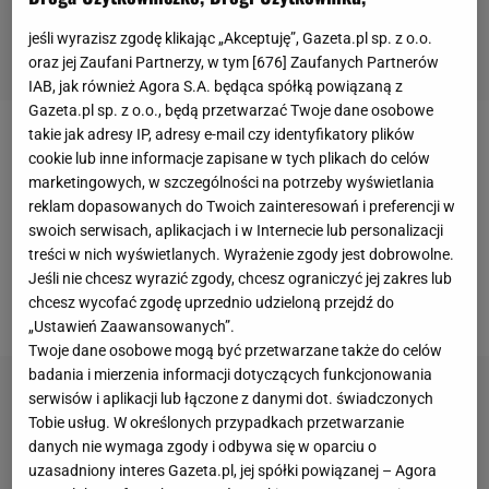
jeśli wyrazisz zgodę klikając „Akceptuję”, Gazeta.pl sp. z o.o.
oraz jej Zaufani Partnerzy, w tym [
676
] Zaufanych Partnerów
IAB, jak również Agora S.A. będąca spółką powiązaną z
Gazeta.pl sp. z o.o., będą przetwarzać Twoje dane osobowe
takie jak adresy IP, adresy e-mail czy identyfikatory plików
27-letni Michal Oleksiejczuk robi karierę w
UFC
, a
cookie lub inne informacje zapisane w tych plikach do celów
jego pięć lat młodszy brat rozdaje karty w polskiej
marketingowych, w szczególności na potrzeby wyświetlania
reklam dopasowanych do Twoich zainteresowań i preferencji w
federacji FEN. Drugiej sile po
KSW
. Cezary
swoich serwisach, aplikacjach i w Internecie lub personalizacji
Oleksiejczuk (10-2) mierzył się z
treści w nich wyświetlanych. Wyrażenie zgody jest dobrowolne.
doświadczonym Adrianem
Zielińskim
(22-12) i na
Jeśli nie chcesz wyrazić zgody, chcesz ograniczyć jej zakres lub
chcesz wycofać zgodę uprzednio udzieloną przejdź do
jego tle wyglądał po prostu świetnie.
„Ustawień Zaawansowanych”.
Twoje dane osobowe mogą być przetwarzane także do celów
badania i mierzenia informacji dotyczących funkcjonowania
serwisów i aplikacji lub łączone z danymi dot. świadczonych
Tobie usług. W określonych przypadkach przetwarzanie
danych nie wymaga zgody i odbywa się w oparciu o
uzasadniony interes Gazeta.pl, jej spółki powiązanej – Agora