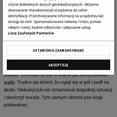
Użycie dokładnych danych geolokalizacyjnych. Aktywne
skanowanie charakterystyki urządzenia do celów
identyfikacji. Przechowywanie informacji na urządzeniu lub
dostęp do nich. Spersonalizowane reklamy i treści, pomiar
reklam i treści, badnie odbiorców i ulepszanie usług.
Lista Zaufanych Partnerów
Zobacz wideo
KSW 75. "To może być kluczowa
rzecz. Pudzianowski ufał mu bezgranicznie"
USTAWIENIA ZAAWANSOWANE
Na początku świetnie kontrował rywala, a potem
AKCEPTUJĘ
zaczął szukać kopnięć. Po jednym z nich - tym na
korpus - Zieliński nie był w stanie już kontynuować
walki
. Trudno się dziwić, bo zgiął się w pół i padł na
deski. Oleksiejczuk nie zmarnował dogodnej sytuacji
i skończył rywala. Tym samym obronił pas wagi
półśredniej.