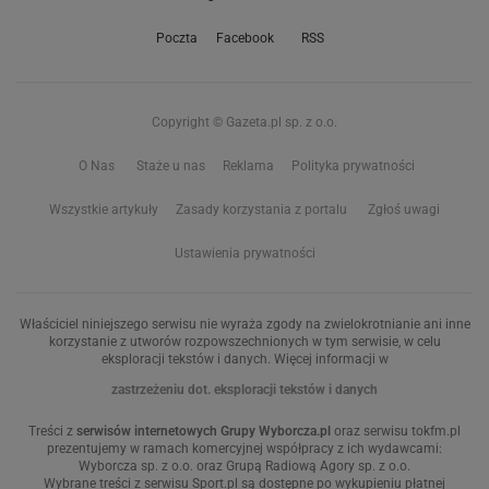
Poczta
Facebook
RSS
Copyright © Gazeta.pl sp. z o.o.
O Nas
Staże u nas
Reklama
Polityka prywatności
Wszystkie artykuły
Zasady korzystania z portalu
Zgłoś uwagi
Ustawienia prywatności
Właściciel niniejszego serwisu nie wyraża zgody na zwielokrotnianie ani inne
korzystanie z utworów rozpowszechnionych w tym serwisie, w celu
eksploracji tekstów i danych. Więcej informacji w
zastrzeżeniu dot. eksploracji tekstów i danych
Treści z
serwisów internetowych Grupy Wyborcza.pl
oraz serwisu tokfm.pl
prezentujemy w ramach komercyjnej współpracy z ich wydawcami:
Wyborcza sp. z o.o. oraz Grupą Radiową Agory sp. z o.o.
Wybrane treści z serwisu Sport.pl są dostępne po wykupieniu płatnej