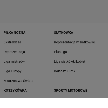
PIŁKA NOŻNA
SIATKÓWKA
Ekstraklasa
Reprezentacja w siatkówkę
Reprezentacja
PlusLiga
Liga mistrzów
Liga siatkówki kobiet
Liga Europy
Bartosz Kurek
Mistrzostwa Świata
KOSZYKÓWKA
SPORTY MOTOROWE
Basket Liga kobiet
Rajd Dakar