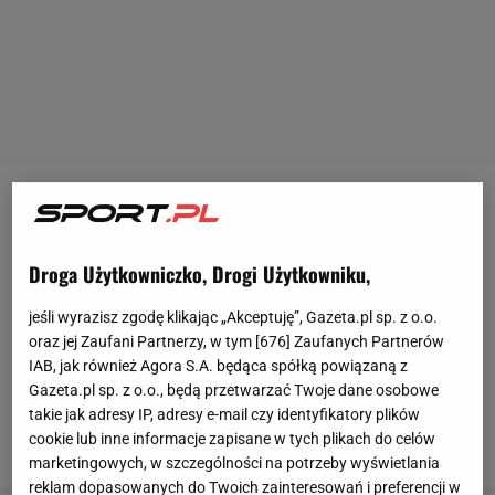
- Zacznijmy od tego, że traktuję
MMA
jako przygodę.
Karierę miałem w boksie. MMA jest tylko przygodą.
Droga Użytkowniczko, Drogi Użytkowniku,
Traktuję ją poważnie, bo
ciężko trenuję na sali
, ale to
wciąż przy-go-da. Musi minąć wiele czasu, żeby ktoś
jeśli wyrazisz zgodę klikając „Akceptuję”, Gazeta.pl sp. z o.o.
mnie nazwał pełnoprawnym zawodnikiem MMA -
oraz jej Zaufani Partnerzy, w tym [
676
] Zaufanych Partnerów
IAB, jak również Agora S.A. będąca spółką powiązaną z
mówi Sport.pl
Artur Szpilka
i po chwili zaczyna nucić
Gazeta.pl sp. z o.o., będą przetwarzać Twoje dane osobowe
do słuchawki starą piosenkę: "Przygoda, przygoda,
takie jak adresy IP, adresy e-mail czy identyfikatory plików
każdej chwili szkoda".
cookie lub inne informacje zapisane w tych plikach do celów
marketingowych, w szczególności na potrzeby wyświetlania
reklam dopasowanych do Twoich zainteresowań i preferencji w