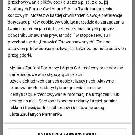
przechowywanie plików cookie Gazeta.pl sp. z o.o., jej
Zaufanych Partnerów i Agora S.A. na Twoim urządzeniu
końcowym. Możesz w każdej chwili zmienić swoje preferencje
dotyczące plików cookie, wywołując narzędzie do zarządzania
twoimi preferencjami dot. przetwarzania danych poprzez
odnośnik „Ustawienia prywatności ” w stopce serwisu i
przechodząc do „Ustawień Zaawansowanych”. Zmiana
ustawień plików cookie możliwa jest także za pomocą ustawień
przeglądarki.
My, nasi Zaufani Partnerzy i Agora S.A. możemy przetwarzać
dane osobowe w następujących celach:
Zobacz wideo
Mateusz Gamrot ujawnia, co usłyszał
Użycie dokładnych danych geolokalizacyjnych. Aktywne
od legendarnego Chabiba
skanowanie charakterystyki urządzenia do celów
identyfikacji. Przechowywanie informacji na urządzeniu lub
dostęp do nich. Spersonalizowane reklamy i treści, pomiar
reklam i treści, badnie odbiorców i ulepszanie usług.
Lista Zaufanych Partnerów
USTAWIENIA ZAAWANSOWANE