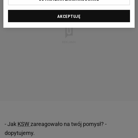
AKCEPTUJĘ
- Jak
KSW
zareagowało na twój pomysł? -
dopytujemy.