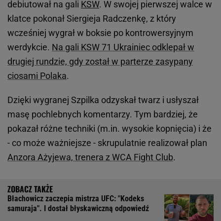
debiutował na gali
KSW
. W swojej pierwszej walce w
klatce pokonał Siergieja Radczenkę, z który
wcześniej wygrał w boksie po kontrowersyjnym
werdykcie.
Na gali KSW 71 Ukrainiec odklepał w
drugiej rundzie, gdy został w parterze zasypany
ciosami Polaka
.
Dzięki wygranej Szpilka odzyskał twarz i usłyszał
masę pochlebnych komentarzy. Tym bardziej, że
pokazał różne techniki (m.in. wysokie kopnięcia) i że
- co może ważniejsze - skrupulatnie realizował plan
Anzora Ażyjewa, trenera z WCA Fight Club
.
Błachowicz zaczepia mistrza UFC: "Kodeks
samuraja". I dostał błyskawiczną odpowiedź