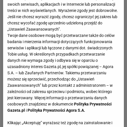
swoich serwisach, aplikacjach i w Internecie lub personalizacji
treści w nich wyświetlanych. Wyrażenie zgody jest dobrowolne.
Jeśli nie chcesz wyrazić zgody, chcesz ograniczyć jej zakres lub
chcesz wycofać zgodę uprzednio udzieloną przejdź do
„Ustawień Zaawansowanych”.
Twoje dane osobowe mogą być przetwarzane także do celów
badania i mierzenia informacji dotyczących funkcjonowania
serwisów i aplikacji lub łączone z danymi dot. świadczonych
Tobie usług. W określonych przypadkach przetwarzanie
danych nie wymaga zgody i odbywa się w oparciu o
uzasadniony interes Gazeta.pl, jej spółki powiązanej – Agora
S.A. – lub Zaufanych Partnerów. Takiemu przetwarzaniu
możesz się sprzeciwić, przechodząc do „Ustawień
Zaawansowanych” lub przez kontakt z administratorem – w
zależności od zakresu sprzeciwu i podmiotu, wobec którego
jest kierowany. Więcej informacji o przetwarzaniu danych
osobowych znajdziesz w dokumencie
Polityka Prywatności
Gazeta.pl
i
Polityka Prywatności Agora S.A.
Klikając „Akceptuję” wyrażasz też zgodę na zainstalowanie i