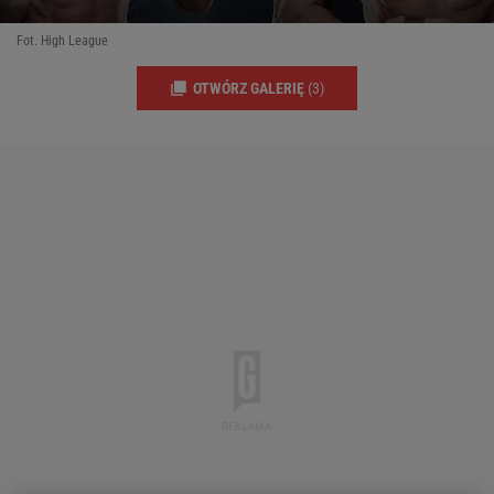
Fot. High League
OTWÓRZ GALERIĘ
(3)