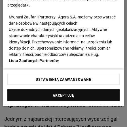
przeglądarki.
My, nasi Zaufani Partnerzy i Agora S.A. możemy przetwarzać
dane osobowe w następujących celach:
Użycie dokładnych danych geolokalizacyjnych. Aktywne
skanowanie charakterystyki urządzenia do celów
identyfikacji. Przechowywanie informacji na urządzeniu lub
dostęp do nich. Spersonalizowane reklamy i treści, pomiar
reklam i treści, badnie odbiorców i ulepszanie usług.
Lista Zaufanych Partnerów
Zobacz wideo
Raper Alberto mówi o MMA, High
USTAWIENIA ZAAWANSOWANE
League, Maliku Montatnie, Kizo i strzelaninie
AKCEPTUJĘ
High League 3. "Hardkorowy Koksu" wraca do walki
Jednym z najbardziej interesujących wydarzeń gali