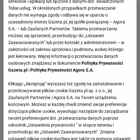
serwisów i aplikacji lub łączone z danymi dot. świadczonych
Tobie usług. W określonych przypadkach przetwarzanie
danych nie wymaga zgody i odbywa się w oparciu o
uzasadniony interes Gazeta.pl, jej spółki powiązanej – Agora
S.A. – lub Zaufanych Partnerów. Takiemu przetwarzaniu
możesz się sprzeciwić, przechodząc do „Ustawień
Zaawansowanych” lub przez kontakt z administratorem – w
zależności od zakresu sprzeciwu i podmiotu, wobec którego
jest kierowany. Więcej informacji o przetwarzaniu danych
osobowych znajdziesz w dokumencie
Polityka Prywatności
Gazeta.pl
i
Polityka Prywatności Agora S.A.
Klikając „Akceptuję” wyrażasz też zgodę na zainstalowanie i
przechowywanie plików cookie Gazeta.pl sp. z o.o., jej
Zaufanych Partnerów i Agora S.A. na Twoim urządzeniu
końcowym. Możesz w każdej chwili zmienić swoje preferencje
dotyczące plików cookie, wywołując narzędzie do zarządzania
twoimi preferencjami dot. przetwarzania danych poprzez
odnośnik „Ustawienia prywatności ” w stopce serwisu i
przechodząc do „Ustawień Zaawansowanych”. Zmiana
ustawień plików cookie możliwa jest także za pomocą ustawień