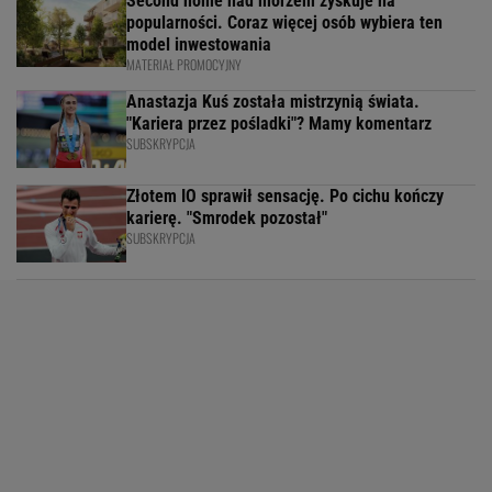
Second home nad morzem zyskuje na
popularności. Coraz więcej osób wybiera ten
model inwestowania
MATERIAŁ PROMOCYJNY
Anastazja Kuś została mistrzynią świata.
"Kariera przez pośladki"? Mamy komentarz
SUBSKRYPCJA
Złotem IO sprawił sensację. Po cichu kończy
karierę. "Smrodek pozostał"
SUBSKRYPCJA