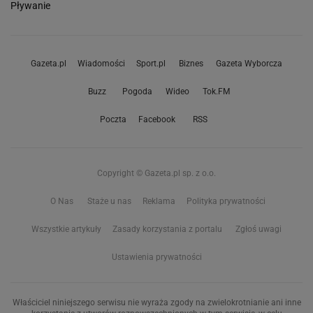
Pływanie
Gazeta.pl
Wiadomości
Sport.pl
Biznes
Gazeta Wyborcza
Buzz
Pogoda
Wideo
Tok.FM
Poczta
Facebook
RSS
Copyright © Gazeta.pl sp. z o.o.
O Nas
Staże u nas
Reklama
Polityka prywatności
Wszystkie artykuły
Zasady korzystania z portalu
Zgłoś uwagi
Ustawienia prywatności
Właściciel niniejszego serwisu nie wyraża zgody na zwielokrotnianie ani inne