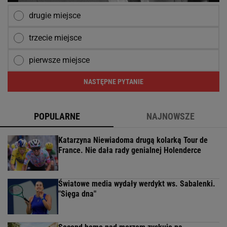
drugie miejsce
trzecie miejsce
pierwsze miejsce
NASTĘPNE PYTANIE
POPULARNE
NAJNOWSZE
Katarzyna Niewiadoma drugą kolarką Tour de
France. Nie dała rady genialnej Holenderce
Światowe media wydały werdykt ws. Sabalenki.
"Sięga dna"