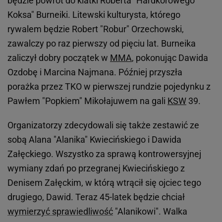
będzie powrót do klatki Roberta "Hardkorowego
Koksa" Burneiki. Litewski kulturysta, którego
rywalem będzie Robert "Robur" Orzechowski,
zawalczy po raz pierwszy od pięciu lat. Burneika
zaliczył dobry początek w
MMA
, pokonując Dawida
Ozdobę i Marcina Najmana. Później przyszła
porażka przez TKO w pierwszej rundzie pojedynku z
Pawłem "Popkiem" Mikołajuwem na gali
KSW
39.
Organizatorzy zdecydowali się także zestawić ze
sobą Alana "Alanika" Kwiecińskiego i Dawida
Załęckiego. Wszystko za sprawą kontrowersyjnej
wymiany zdań po przegranej Kwiecińskiego z
Denisem Załęckim, w którą wtrącił się ojciec tego
drugiego, Dawid. Teraz 45-latek będzie chciał
wymierzyć sprawiedliwość
"Alanikowi". Walka