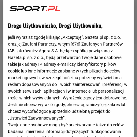
Droga Użytkowniczko, Drogi Użytkowniku,
jeśli wyrazisz zgodę klikając „Akceptuję”, Gazeta.pl sp. z o.o.
oraz jej Zaufani Partnerzy, w tym [
676
] Zaufanych Partnerów
IAB, jak również Agora S.A. będąca spółką powiązaną z
High League
to druga największa federacja freak
Gazeta.pl sp. z o.o., będą przetwarzać Twoje dane osobowe
takie jak adresy IP, adresy e-mail czy identyfikatory plików
fightów w Polsc. Sobotnia gala będzie trzecim
cookie lub inne informacje zapisane w tych plikach do celów
wydarzeniem organizowanym przez federację. W
marketingowych, w szczególności na potrzeby wyświetlania
pierwszej walce wieczoru Natalia "Natsu"
reklam dopasowanych do Twoich zainteresowań i preferencji w
swoich serwisach, aplikacjach i w Internecie lub personalizacji
Karczmarczyk pokonała Lexy Chaplin, natomiast
treści w nich wyświetlanych. Wyrażenie zgody jest dobrowolne.
High League
2 zamknęło
zwycięstwo
Jarosława
Jeśli nie chcesz wyrazić zgody, chcesz ograniczyć jej zakres lub
"pashaBicepsa" Jarząbkowskiego, który
chcesz wycofać zgodę uprzednio udzieloną przejdź do
„Ustawień Zaawansowanych”.
znokautował Michała "Owcę" Owczarzaka w drugiej
Twoje dane osobowe mogą być przetwarzane także do celów
rundzie.
badania i mierzenia informacji dotyczących funkcjonowania