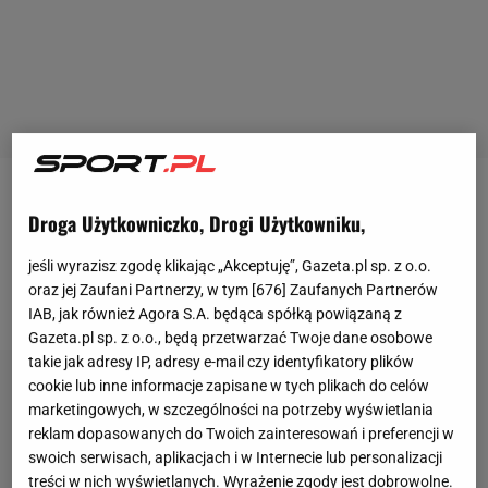
Jan Błachowicz
pokonał przez TKO Serba
Droga Użytkowniczko, Drogi Użytkowniku,
Aleksandara Rakicia na gali UFC w Las Vegas. A
jeśli wyrazisz zgodę klikając „Akceptuję”, Gazeta.pl sp. z o.o.
właściwie to Rakić przegrał z kontuzją prawego
oraz jej Zaufani Partnerzy, w tym [
676
] Zaufanych Partnerów
kolana.
Walka zakończyła się w III rundzie.
IAB, jak również Agora S.A. będąca spółką powiązaną z
Gazeta.pl sp. z o.o., będą przetwarzać Twoje dane osobowe
takie jak adresy IP, adresy e-mail czy identyfikatory plików
cookie lub inne informacje zapisane w tych plikach do celów
marketingowych, w szczególności na potrzeby wyświetlania
reklam dopasowanych do Twoich zainteresowań i preferencji w
swoich serwisach, aplikacjach i w Internecie lub personalizacji
treści w nich wyświetlanych. Wyrażenie zgody jest dobrowolne.