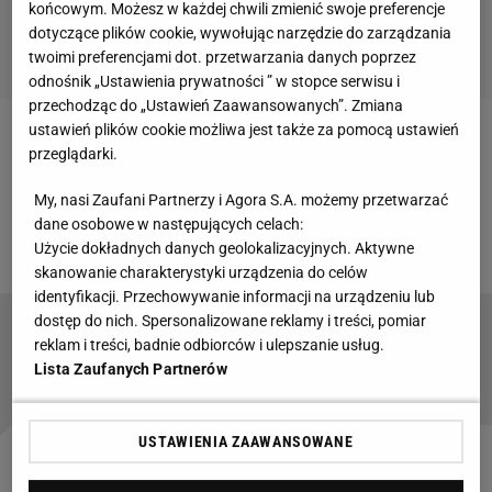
końcowym. Możesz w każdej chwili zmienić swoje preferencje
dotyczące plików cookie, wywołując narzędzie do zarządzania
twoimi preferencjami dot. przetwarzania danych poprzez
odnośnik „Ustawienia prywatności ” w stopce serwisu i
przechodząc do „Ustawień Zaawansowanych”. Zmiana
ustawień plików cookie możliwa jest także za pomocą ustawień
Zobacz wideo
Trening Jana Błachowicza. "Ręce
przeglądarki.
zaczynają chodzić na odpowiednich obrotach"
My, nasi Zaufani Partnerzy i Agora S.A. możemy przetwarzać
dane osobowe w następujących celach:
Użycie dokładnych danych geolokalizacyjnych. Aktywne
skanowanie charakterystyki urządzenia do celów
identyfikacji. Przechowywanie informacji na urządzeniu lub
dostęp do nich. Spersonalizowane reklamy i treści, pomiar
Kliczko wykorzystuje swoją rozpoznawalność,
reklam i treści, badnie odbiorców i ulepszanie usług.
pieniądze i charyzmę w najlepszy sposób
Lista Zaufanych Partnerów
USTAWIENIA ZAAWANSOWANE
"Jestem wojownikiem, więc chciałbym wygrać