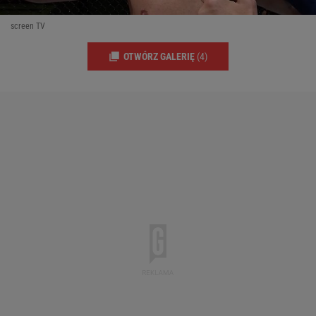
screen TV
OTWÓRZ GALERIĘ
(4)