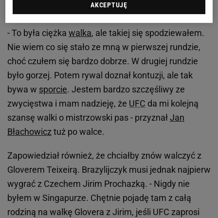
AKCEPTUJĘ
przez poddanie się, decyzję lub nokaut"
- To była ciężka
walka
, ale takiej się spodziewałem.
Nie wiem co się stało ze mną w pierwszej rundzie,
choć czułem się bardzo dobrze. W drugiej rundzie
było gorzej. Potem rywal doznał kontuzji, ale tak
bywa w
sporcie
. Jestem bardzo szczęśliwy ze
zwycięstwa i mam nadzieję, że
UFC
da mi kolejną
szansę walki o mistrzowski pas - przyznał
Jan
Błachowicz
tuż po walce.
Zapowiedział również, że chciałby znów walczyć z
Gloverem Teixeirą. Brazylijczyk musi jednak najpierw
wygrać z Czechem Jirim Prochazką. - Nigdy nie
byłem w Singapurze. Chętnie pojadę tam z całą
rodziną na walkę Glovera z Jirim, jeśli UFC zaprosi