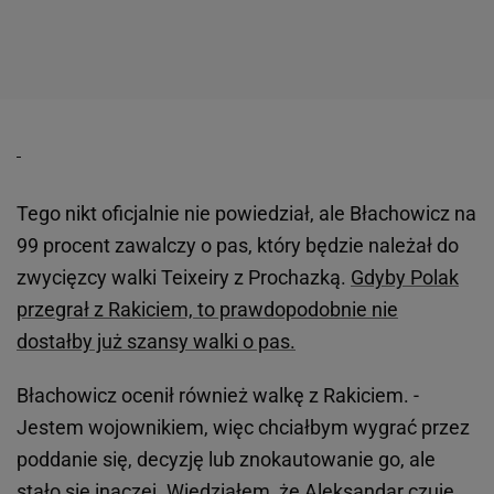
Tego nikt oficjalnie nie powiedział, ale Błachowicz na
99 procent zawalczy o pas, który będzie należał do
zwycięzcy walki Teixeiry z Prochazką.
Gdyby Polak
przegrał z Rakiciem, to prawdopodobnie nie
dostałby już szansy walki o pas.
Błachowicz ocenił również walkę z Rakiciem. -
Jestem wojownikiem, więc chciałbym wygrać przez
poddanie się, decyzję lub znokautowanie go, ale
stało się inaczej. Wiedziałem, że Aleksandar czuje