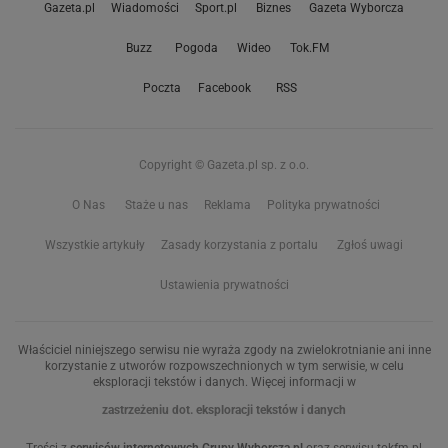
Gazeta.pl
Wiadomości
Sport.pl
Biznes
Gazeta Wyborcza
Buzz
Pogoda
Wideo
Tok.FM
Poczta
Facebook
RSS
Copyright © Gazeta.pl sp. z o.o.
O Nas
Staże u nas
Reklama
Polityka prywatności
Wszystkie artykuły
Zasady korzystania z portalu
Zgłoś uwagi
Ustawienia prywatności
Właściciel niniejszego serwisu nie wyraża zgody na zwielokrotnianie ani inne
korzystanie z utworów rozpowszechnionych w tym serwisie, w celu
eksploracji tekstów i danych. Więcej informacji w
zastrzeżeniu dot. eksploracji tekstów i danych