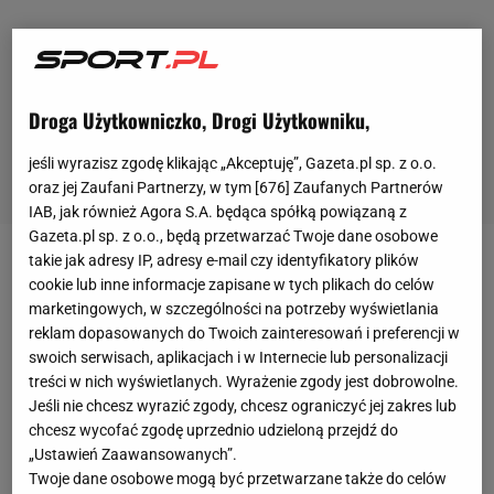
Droga Użytkowniczko, Drogi Użytkowniku,
jeśli wyrazisz zgodę klikając „Akceptuję”, Gazeta.pl sp. z o.o.
oraz jej Zaufani Partnerzy, w tym [
676
] Zaufanych Partnerów
IAB, jak również Agora S.A. będąca spółką powiązaną z
Gazeta.pl sp. z o.o., będą przetwarzać Twoje dane osobowe
takie jak adresy IP, adresy e-mail czy identyfikatory plików
Gala UFC 274 będzie słynna z wielu powodów.
Po
cookie lub inne informacje zapisane w tych plikach do celów
pierwsze, dotychczasowy mistrz wagi lekkiej,
marketingowych, w szczególności na potrzeby wyświetlania
reklam dopasowanych do Twoich zainteresowań i preferencji w
Charles Oliveira, stracił pas jeszcze przed
swoich serwisach, aplikacjach i w Internecie lub personalizacji
rozpoczęciem walki
. Oliveira nie zmieścił się w
treści w nich wyświetlanych. Wyrażenie zgody jest dobrowolne.
limicie, bo wniósł na wagę 155,5 funta, czyli o pół
Jeśli nie chcesz wyrazić zgody, chcesz ograniczyć jej zakres lub
funta za dużo. Jeden funt to niespełna pół
chcesz wycofać zgodę uprzednio udzieloną przejdź do
„Ustawień Zaawansowanych”.
kilograma. Brazylijczyk otrzymał od UFC godzinę,
Twoje dane osobowe mogą być przetwarzane także do celów