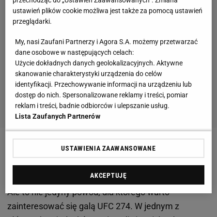
ustawień plików cookie możliwa jest także za pomocą ustawień
przeglądarki.
My, nasi Zaufani Partnerzy i Agora S.A. możemy przetwarzać
dane osobowe w następujących celach:
Użycie dokładnych danych geolokalizacyjnych. Aktywne
skanowanie charakterystyki urządzenia do celów
identyfikacji. Przechowywanie informacji na urządzeniu lub
dostęp do nich. Spersonalizowane reklamy i treści, pomiar
reklam i treści, badnie odbiorców i ulepszanie usług.
Lista Zaufanych Partnerów
Zobacz wideo
Szpilka czeka na debiut w KSW. "To
USTAWIENIA ZAAWANSOWANE
będzie ciekawa historia"
AKCEPTUJĘ
Ale to nie jedyny powód, dla którego warto
zainteresować się galą UFC 274. W jednym z