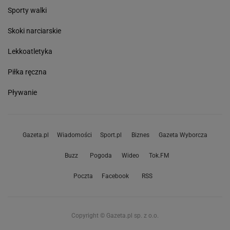
Sporty walki
Skoki narciarskie
Lekkoatletyka
Piłka ręczna
Pływanie
Gazeta.pl
Wiadomości
Sport.pl
Biznes
Gazeta Wyborcza
Buzz
Pogoda
Wideo
Tok.FM
Poczta
Facebook
RSS
Copyright © Gazeta.pl sp. z o.o.