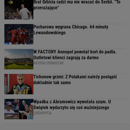
Brat Grbicia radzi mu nie wracać do Serbii. "To
przerażające"
Pucharowa wygrana Chicago. 64 minuty
Lewandowskiego
W FACTORY Annopol powstał kort do padla.
Outletowi klienci zagrają za darmo
MATERIAŁ PROMOCYJNY
Tichonow grzmi: Z Polakami należy postąpić
dokładnie tak samo
Wpadka z Abramowicz wywołała szum. U
Świątek wydarzyło się coś ważniejszego
SUBSKRYPCJA