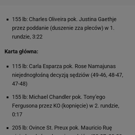
155 lb: Charles Oliveira pok. Justina Gaethje
przez poddanie (duszenie zza pleców) w 1.
rundzie, 3:22
Karta główna:
115 lb: Carla Esparza pok. Rose Namajunas
niejednogłośną decyzją sędziów (49-46, 48-47,
47-48)
155 lb: Michael Chandler pok. Tony’ego
Fergusona przez KO (kopnięcie) w 2. rundzie,
0:17
205 lb: Ovince St. Preux pok. Mauricio Ruę