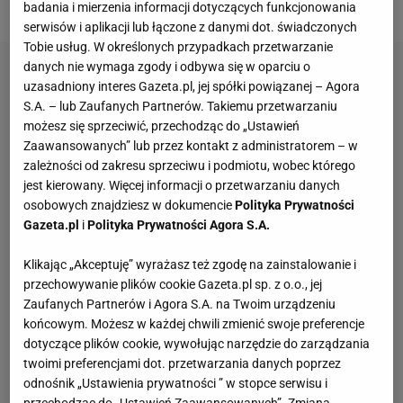
aby zbić wagę, ale dalej mu się to nie udało.
badania i mierzenia informacji dotyczących funkcjonowania
serwisów i aplikacji lub łączone z danymi dot. świadczonych
Tobie usług. W określonych przypadkach przetwarzanie
danych nie wymaga zgody i odbywa się w oparciu o
uzasadniony interes Gazeta.pl, jej spółki powiązanej – Agora
S.A. – lub Zaufanych Partnerów. Takiemu przetwarzaniu
możesz się sprzeciwić, przechodząc do „Ustawień
Zaawansowanych” lub przez kontakt z administratorem – w
zależności od zakresu sprzeciwu i podmiotu, wobec którego
jest kierowany. Więcej informacji o przetwarzaniu danych
osobowych znajdziesz w dokumencie
Polityka Prywatności
Gazeta.pl
i
Polityka Prywatności Agora S.A.
Klikając „Akceptuję” wyrażasz też zgodę na zainstalowanie i
przechowywanie plików cookie Gazeta.pl sp. z o.o., jej
Zaufanych Partnerów i Agora S.A. na Twoim urządzeniu
końcowym. Możesz w każdej chwili zmienić swoje preferencje
dotyczące plików cookie, wywołując narzędzie do zarządzania
twoimi preferencjami dot. przetwarzania danych poprzez
odnośnik „Ustawienia prywatności ” w stopce serwisu i
przechodząc do „Ustawień Zaawansowanych”. Zmiana