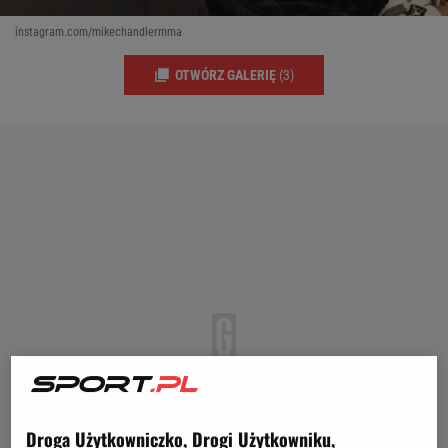
instagram.com/mikechandlermma
OTWÓRZ GALERIĘ
(3)
Droga Użytkowniczko, Drogi Użytkowniku,