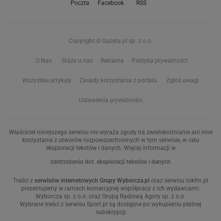
Poczta
Facebook
RSS
Copyright © Gazeta.pl sp. z o.o.
O Nas
Staże u nas
Reklama
Polityka prywatności
Wszystkie artykuły
Zasady korzystania z portalu
Zgłoś uwagi
Ustawienia prywatności
Właściciel niniejszego serwisu nie wyraża zgody na zwielokrotnianie ani inne
korzystanie z utworów rozpowszechnionych w tym serwisie, w celu
eksploracji tekstów i danych. Więcej informacji w
zastrzeżeniu dot. eksploracji tekstów i danych
Treści z
serwisów internetowych Grupy Wyborcza.pl
oraz serwisu tokfm.pl
prezentujemy w ramach komercyjnej współpracy z ich wydawcami:
Wyborcza sp. z o.o. oraz Grupą Radiową Agory sp. z o.o.
Wybrane treści z serwisu Sport.pl są dostępne po wykupieniu płatnej
subskrypcji