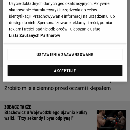
Użycie dokładnych danych geolokalizacyjnych. Aktywne
skanowanie charakterystyki urządzenia do celów
identyfikacji. Przechowywanie informacji na urządzeniu lub
dostęp do nich. Spersonalizowane reklamy i treści, pomiar
reklam i treści, badnie odbiorców i ulepszanie usług.
Lista Zaufanych Partnerów
USTAWIENIA ZAAWANSOWANE
AKCEPTUJĘ
Zobacz wideo
Błachowicz o porażce z Teixeirą:
Zrobiło mi się ciemno przed oczami i klepałem
Błachowicz u Wojewódzkiego ujawnia kulisy
walki. "Trzy sekundy i bym odpłynął"