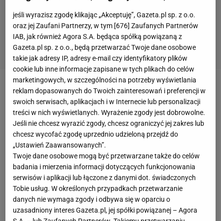
jeśli wyrazisz zgodę klikając „Akceptuję”, Gazeta.pl sp. z o.o.
oraz jej Zaufani Partnerzy, w tym [
676
] Zaufanych Partnerów
IAB, jak również Agora S.A. będąca spółką powiązaną z
Gazeta.pl sp. z o.o., będą przetwarzać Twoje dane osobowe
takie jak adresy IP, adresy e-mail czy identyfikatory plików
cookie lub inne informacje zapisane w tych plikach do celów
marketingowych, w szczególności na potrzeby wyświetlania
- Muszę cię poinformować synku, że twój ojciec w
reklam dopasowanych do Twoich zainteresowań i preferencji w
swoich serwisach, aplikacjach i w Internecie lub personalizacji
swojej ostatniej
walce
podjął kilka naprawdę złych
treści w nich wyświetlanych. Wyrażenie zgody jest dobrowolne.
decyzji -
mówi Michael Chandler na nagraniu
, które
Jeśli nie chcesz wyrazić zgody, chcesz ograniczyć jej zakres lub
opublikował na Instagramie. Pojawia się tam także
chcesz wycofać zgodę uprzednio udzieloną przejdź do
„Ustawień Zaawansowanych”.
jego syn, który jak pisze "The Sun" jeszcze przez
Twoje dane osobowe mogą być przetwarzane także do celów
jakiś czas nie pozna swego ojca, bo ten wciąż
badania i mierzenia informacji dotyczących funkcjonowania
zmuszony jest do noszenia lodowej maski. - Wkrótce
serwisów i aplikacji lub łączone z danymi dot. świadczonych
Tobie usług. W określonych przypadkach przetwarzanie
się zobaczymy, kocham cię synku - stara się dalej
danych nie wymaga zgody i odbywa się w oparciu o
żartować
Michael Chandler.
uzasadniony interes Gazeta.pl, jej spółki powiązanej – Agora