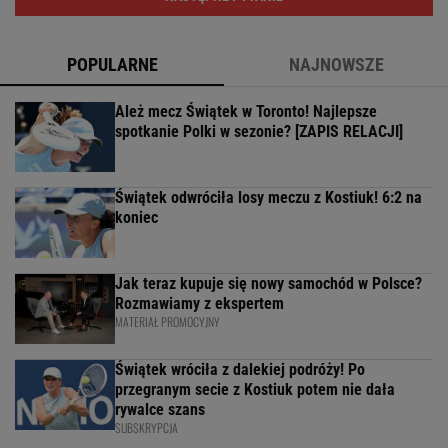
POPULARNE
NAJNOWSZE
Ależ mecz Świątek w Toronto! Najlepsze
spotkanie Polki w sezonie? [ZAPIS RELACJI]
Świątek odwróciła losy meczu z Kostiuk! 6:2 na
koniec
Jak teraz kupuje się nowy samochód w Polsce?
Rozmawiamy z ekspertem
MATERIAŁ PROMOCYJNY
Świątek wróciła z dalekiej podróży! Po
przegranym secie z Kostiuk potem nie dała
rywalce szans
SUBSKRYPCJA