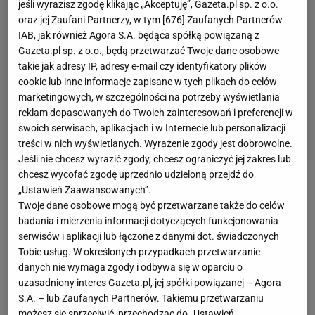
jeśli wyrazisz zgodę klikając „Akceptuję”, Gazeta.pl sp. z o.o.
oraz jej Zaufani Partnerzy, w tym [
676
] Zaufanych Partnerów
IAB, jak również Agora S.A. będąca spółką powiązaną z
Gazeta.pl sp. z o.o., będą przetwarzać Twoje dane osobowe
takie jak adresy IP, adresy e-mail czy identyfikatory plików
cookie lub inne informacje zapisane w tych plikach do celów
marketingowych, w szczególności na potrzeby wyświetlania
reklam dopasowanych do Twoich zainteresowań i preferencji w
swoich serwisach, aplikacjach i w Internecie lub personalizacji
treści w nich wyświetlanych. Wyrażenie zgody jest dobrowolne.
Jeśli nie chcesz wyrazić zgody, chcesz ograniczyć jej zakres lub
chcesz wycofać zgodę uprzednio udzieloną przejdź do
„Ustawień Zaawansowanych”.
Joanna Jędrzejczyk
nie stoczyła żadnej
walki
od
Twoje dane osobowe mogą być przetwarzane także do celów
marca 2020 i gali UFC 248. Wówczas przegrała
badania i mierzenia informacji dotyczących funkcjonowania
z Weili Zhang po kapitalnej walce o tytuł mistrzowski
serwisów i aplikacji lub łączone z danymi dot. świadczonych
w walce słomkowej. Od tamtej pory
Polka
nie
Tobie usług. W określonych przypadkach przetwarzanie
danych nie wymaga zgody i odbywa się w oparciu o
stoczyła żadnej walki, a w międzyczasie
doznała
uzasadniony interes Gazeta.pl, jej spółki powiązanej – Agora
kontuzji prawej nogi, na którą trzeba było założyć aż
S.A. – lub Zaufanych Partnerów. Takiemu przetwarzaniu
jedenaście szwów.
możesz się sprzeciwić, przechodząc do „Ustawień