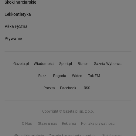
Skoki narciarskie
Lekkoatletyka
Piłka ręczna
Pływanie
Gazeta.pl
Wiadomości
Sport.pl
Biznes
Gazeta Wyborcza
Buzz
Pogoda
Wideo
Tok.FM
Poczta
Facebook
RSS
Copyright © Gazeta.pl sp. z o.o.
O Nas
Staże u nas
Reklama
Polityka prywatności
Wszystkie artykuły
Zasady korzystania z portalu
Zgłoś uwagi