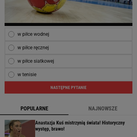
w piłce wodnej
w piłce ręcznej
w piłce siatkowej
w tenisie
NASTĘPNE PYTANIE
POPULARNE
NAJNOWSZE
Anastazja Kuś mistrzynią świata! Historyczny
występ, brawo!