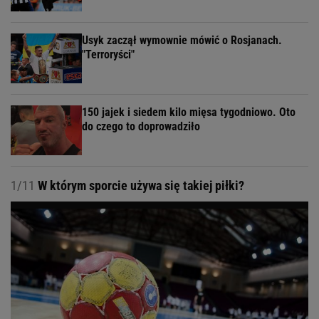
Usyk zaczął wymownie mówić o Rosjanach.
"Terroryści"
150 jajek i siedem kilo mięsa tygodniowo. Oto
do czego to doprowadziło
1/11
W którym sporcie używa się takiej piłki?