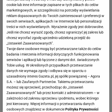
cookie lub inne informacje zapisane w tych plikach do celów
marketingowych, w szczególności na potrzeby wyświetlania
reklam dopasowanych do Twoich zainteresowań i preferencji w
swoich serwisach, aplikacjach i w Internecie lub personalizacji
treści w nich wyświetlanych. Wyrażenie zgody jest dobrowolne.
Jeśli nie chcesz wyrazić zgody, chcesz ograniczyć jej zakres lub
chcesz wycofać zgodę uprzednio udzieloną przejdź do
„Ustawień Zaawansowanych”.
Twoje dane osobowe mogą być przetwarzane także do celów
badania i mierzenia informacji dotyczących funkcjonowania
serwisów i aplikacji lub łączone z danymi dot. świadczonych
Tobie usług. W określonych przypadkach przetwarzanie
danych nie wymaga zgody i odbywa się w oparciu o
uzasadniony interes Gazeta.pl, jej spółki powiązanej – Agora
S.A. – lub Zaufanych Partnerów. Takiemu przetwarzaniu
W trakcie piątkowej gali Absolute Championship
możesz się sprzeciwić, przechodząc do „Ustawień
Akhmat 124 zmierzyli się ze sobą Altynbek
Zaawansowanych” lub przez kontakt z administratorem – w
Mamaszew i Wasilij Kuroczkin.
Walka
zakończyła się
zależności od zakresu sprzeciwu i podmiotu, wobec którego
jest kierowany. Więcej informacji o przetwarzaniu danych
w drugiej rundzie, gdy na niespełna trzy minuty do
osobowych znajdziesz w dokumencie
Polityka Prywatności