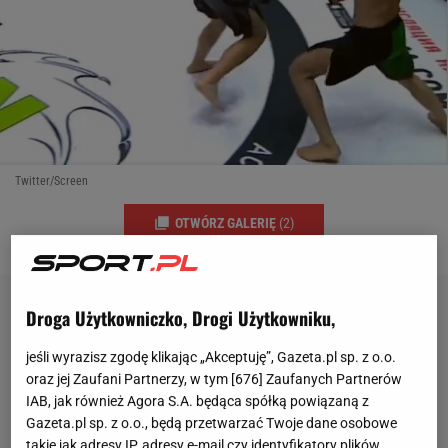
Twitter/Screen
OTWÓRZ GALERIĘ
(2)
Droga Użytkowniczko, Drogi Użytkowniku,
jeśli wyrazisz zgodę klikając „Akceptuję”, Gazeta.pl sp. z o.o.
oraz jej Zaufani Partnerzy, w tym [
676
] Zaufanych Partnerów
IAB, jak również Agora S.A. będąca spółką powiązaną z
Gazeta.pl sp. z o.o., będą przetwarzać Twoje dane osobowe
takie jak adresy IP, adresy e-mail czy identyfikatory plików