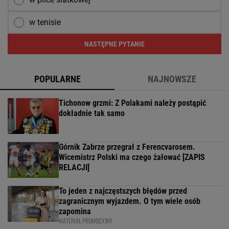
w tenisie
NASTĘPNE PYTANIE
POPULARNE
NAJNOWSZE
Tichonow grzmi: Z Polakami należy postąpić
dokładnie tak samo
Górnik Zabrze przegrał z Ferencvarosem.
Wicemistrz Polski ma czego żałować [ZAPIS
RELACJI]
To jeden z najczęstszych błędów przed
zagranicznym wyjazdem. O tym wiele osób
zapomina
MATERIAŁ PROMOCYJNY