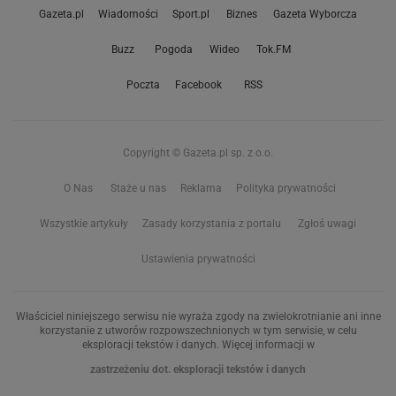
Gazeta.pl
Wiadomości
Sport.pl
Biznes
Gazeta Wyborcza
Buzz
Pogoda
Wideo
Tok.FM
Poczta
Facebook
RSS
Copyright © Gazeta.pl sp. z o.o.
O Nas
Staże u nas
Reklama
Polityka prywatności
Wszystkie artykuły
Zasady korzystania z portalu
Zgłoś uwagi
Ustawienia prywatności
Właściciel niniejszego serwisu nie wyraża zgody na zwielokrotnianie ani inne
korzystanie z utworów rozpowszechnionych w tym serwisie, w celu
eksploracji tekstów i danych. Więcej informacji w
zastrzeżeniu dot. eksploracji tekstów i danych