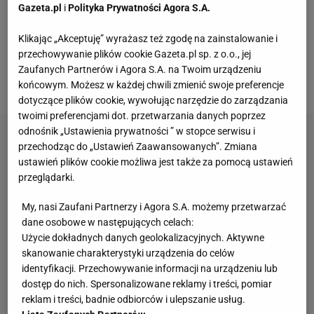
końca Kuroczkin postanowił postawić wszystko na
Gazeta.pl
i
Polityka Prywatności Agora S.A.
jedną kartę i ruszył na przeciwnika z serią ciosów.
Klikając „Akceptuję” wyrażasz też zgodę na zainstalowanie i
Żadne uderzenie nie zaszkodziło jednak Kirgizowi, a
przechowywanie plików cookie Gazeta.pl sp. z o.o., jej
w kontrze Mamaszew wykonał jedno, ale celne
Zaufanych Partnerów i Agora S.A. na Twoim urządzeniu
uderzenie.
końcowym. Możesz w każdej chwili zmienić swoje preferencje
dotyczące plików cookie, wywołując narzędzie do zarządzania
twoimi preferencjami dot. przetwarzania danych poprzez
odnośnik „Ustawienia prywatności ” w stopce serwisu i
przechodząc do „Ustawień Zaawansowanych”. Zmiana
ustawień plików cookie możliwa jest także za pomocą ustawień
przeglądarki.
My, nasi Zaufani Partnerzy i Agora S.A. możemy przetwarzać
dane osobowe w następujących celach:
Użycie dokładnych danych geolokalizacyjnych. Aktywne
skanowanie charakterystyki urządzenia do celów
identyfikacji. Przechowywanie informacji na urządzeniu lub
dostęp do nich. Spersonalizowane reklamy i treści, pomiar
reklam i treści, badnie odbiorców i ulepszanie usług.