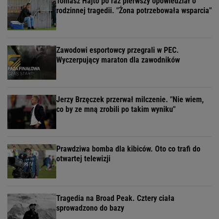
Tomasz Hajto po raz pierwszy opowiedział o
rodzinnej tragedii. "Żona potrzebowała wsparcia"
Zawodowi esportowcy przegrali w PEC.
Wyczerpujący maraton dla zawodników
Jerzy Brzęczek przerwał milczenie. "Nie wiem,
co by ze mną zrobili po takim wyniku"
Prawdziwa bomba dla kibiców. Oto co trafi do
otwartej telewizji
Tragedia na Broad Peak. Cztery ciała
sprowadzono do bazy