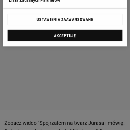
Lista Zaufanych Partnerów
USTAWIENIA ZAAWANSOWANE
AKCEPTUJĘ
Zobacz wideo
"Spojrzałem na twarz Jurasa i mówię: