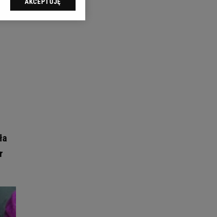
AKCEPTUJĘ
l sp. z o.o., jej
ić swoje preferencje
arzania danych poprzez
ych”. Zmiana ustawień
ach:
 celów identyfikacji.
omiar reklam i treści,
ła
r