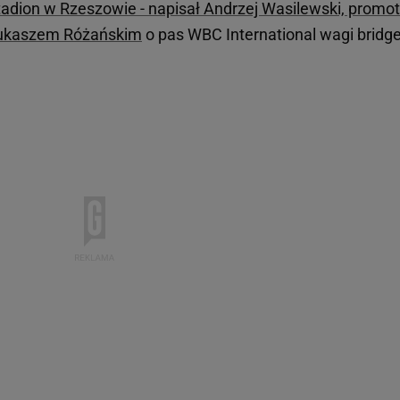
tadion w Rzeszowie - napisał Andrzej Wasilewski, promot
ukaszem Różańskim
o pas WBC International wagi bridge