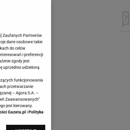
6
] Zaufanych Partnerów
woje dane osobowe takie
likach do celów
teresowań i preferencji
ażenie zgody jest
dę uprzednio udzieloną
yczących funkcjonowania
kach przetwarzanie
ązanej – Agora S.A. –
awień Zaawansowanych”
go jest kierowany.
ości Gazeta.pl
i
Polityka