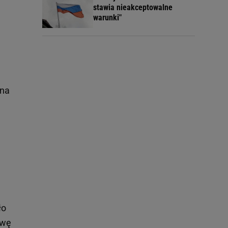
stawia nieakceptowalne
warunki"
 na
ło
awę