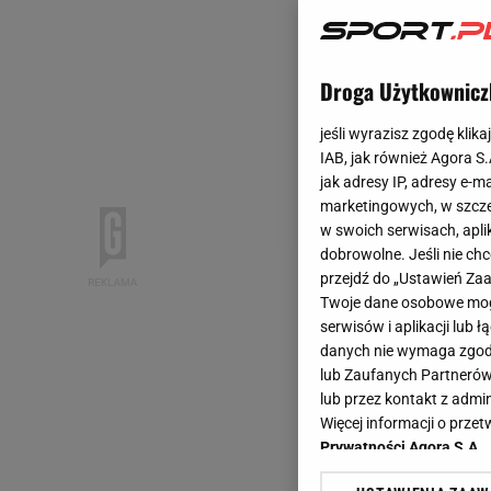
Droga Użytkownicz
jeśli wyrazisz zgodę klika
IAB, jak również Agora S
jak adresy IP, adresy e-m
marketingowych, w szcze
w swoich serwisach, aplik
dobrowolne. Jeśli nie ch
przejdź do „Ustawień Z
Twoje dane osobowe mogą
serwisów i aplikacji lub
danych nie wymaga zgody 
lub Zaufanych Partnerów
lub przez kontakt z admi
Więcej informacji o prz
Prywatności Agora S.A.