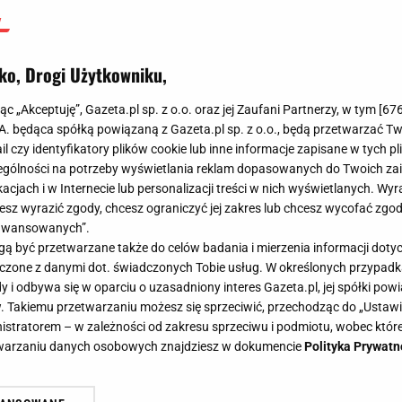
ko, Drogi Użytkowniku,
jąc „Akceptuję”, Gazeta.pl sp. z o.o. oraz jej Zaufani Partnerzy, w tym [
67
.A. będąca spółką powiązaną z Gazeta.pl sp. z o.o., będą przetwarzać T
ail czy identyfikatory plików cookie lub inne informacje zapisane w tych p
gólności na potrzeby wyświetlania reklam dopasowanych do Twoich zain
acjach i w Internecie lub personalizacji treści w nich wyświetlanych. Wyr
cesz wyrazić zgody, chcesz ograniczyć jej zakres lub chcesz wycofać zgo
aawansowanych”.
 być przetwarzane także do celów badania i mierzenia informacji dot
 łączone z danymi dot. świadczonych Tobie usług. W określonych przypad
i odbywa się w oparciu o uzasadniony interes Gazeta.pl, jej spółki powi
. Takiemu przetwarzaniu możesz się sprzeciwić, przechodząc do „Ust
nistratorem – w zależności od zakresu sprzeciwu i podmiotu, wobec które
etwarzaniu danych osobowych znajdziesz w dokumencie
Polityka Prywatn