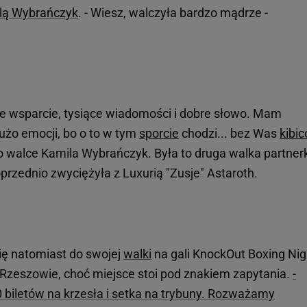
lą Wybrańczyk
. - Wiesz, walczyła bardzo mądrze -
e wsparcie, tysiące wiadomości i dobre słowo. Mam
użo emocji, bo o to w tym
sporcie
chodzi... bez Was
kibi
i po walce Kamila Wybrańczyk. Była to druga walka partner
oprzednio zwyciężyła z Luxurią "Zusje" Astaroth.
ię natomiast do swojej
walki
na gali KnockOut Boxing Nig
 Rzeszowie, choć miejsce stoi pod znakiem zapytania.
-
0 biletów na krzesła i setka na trybuny. Rozważamy