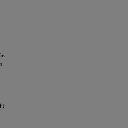
ców
ki
ht