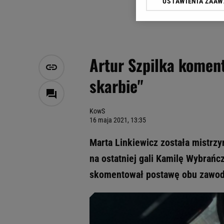
USTAWIENIA ZAA
Klikając „Akceptuję” wyra
Zaufanych Partnerów i A
dotyczące plików cookie,
odnośnik „Ustawienia pr
plików cookie możliwa je
Artur Szpilka koment
My, nasi Zaufani Partne
skarbie"
Użycie dokładnych danych
Przechowywanie informacji
badnie odbiorców i uleps
KowS
16 maja 2021, 13:35
Marta Linkiewicz została mistrz
na ostatniej gali Kamilę Wybrańc
skomentował postawę obu zawod