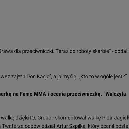
rawa dla przeciwniczki. Teraz do roboty skarbie" - dodał
 weź zaj**b Don Kasjo”, a ja myślę: „Kto to w ogóle jest?”
tnerkę na Fame MMA i ocenia przeciwniczkę. "Walczyła
a walkę dzięki IQ. Grubo - skomentował walkę Piotr Jagieł
a Twitterze odpowiedział
Artur Szpilka
, który ocenił post