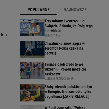
POPULARNE
NAJNOWSZE
Trzy minuty i wstrząs u Igi
Świątek. Szkoda, że Roig tego
nie widział
eden
SUBSKRYPCJA
Chwalińska znów zagra w
Toronto? Polka czeka na
decyzję
Tysiące osób zrobi to we
wrześniu. Powód może cię
zaskoczyć
MATERIAŁ PROMOCYJNY, 18+
Słaby wieczór polskich drużyn
w Europie. Nie zawiodła tylko
Jagiellonia [ZAPIS RELACJI]
W Rosji zawrzało. "Polska