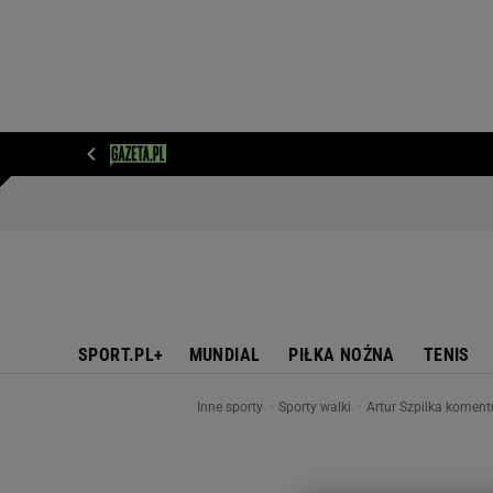
WIADOMOŚCI
NEXT
SPORT
PLOTEK
D
SPORT.PL+
MUNDIAL
PIŁKA NOŻNA
TENIS
Inne sporty
Sporty walki
Artur Szpilka komentu