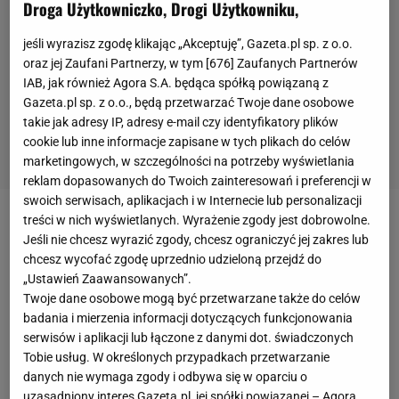
Droga Użytkowniczko, Drogi Użytkowniku,
jeśli wyrazisz zgodę klikając „Akceptuję”, Gazeta.pl sp. z o.o.
oraz jej Zaufani Partnerzy, w tym [
676
] Zaufanych Partnerów
IAB, jak również Agora S.A. będąca spółką powiązaną z
Gazeta.pl sp. z o.o., będą przetwarzać Twoje dane osobowe
takie jak adresy IP, adresy e-mail czy identyfikatory plików
cookie lub inne informacje zapisane w tych plikach do celów
marketingowych, w szczególności na potrzeby wyświetlania
reklam dopasowanych do Twoich zainteresowań i preferencji w
swoich serwisach, aplikacjach i w Internecie lub personalizacji
treści w nich wyświetlanych. Wyrażenie zgody jest dobrowolne.
"Skrajna głupota. Naprawdę nie rozumiem, czemu
Jeśli nie chcesz wyrazić zgody, chcesz ograniczyć jej zakres lub
zawodnicy
szukają szansy w takich trikach. Trzeba
chcesz wycofać zgodę uprzednio udzieloną przejdź do
walczyć w swojej wadze, a nie obijać lżejszych i
„Ustawień Zaawansowanych”.
Twoje dane osobowe mogą być przetwarzane także do celów
mniejszych od siebie. To w ogóle nie powinno być
badania i mierzenia informacji dotyczących funkcjonowania
akceptowane. Przerażające" - czytamy w
serwisów i aplikacji lub łączone z danymi dot. świadczonych
komentarzach pod wideo, na którym widać
Tobie usług. W określonych przypadkach przetwarzanie
danych nie wymaga zgody i odbywa się w oparciu o
krańcowo wyniszczonego Ryana Benoita, który na
uzasadniony interes Gazeta.pl, jej spółki powiązanej – Agora