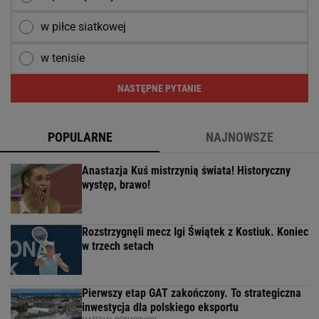
w piłce siatkowej
w tenisie
NASTĘPNE PYTANIE
POPULARNE
NAJNOWSZE
Anastazja Kuś mistrzynią świata! Historyczny
występ, brawo!
Rozstrzygnęli mecz Igi Świątek z Kostiuk. Koniec
w trzech setach
Pierwszy etap GAT zakończony. To strategiczna
inwestycja dla polskiego eksportu