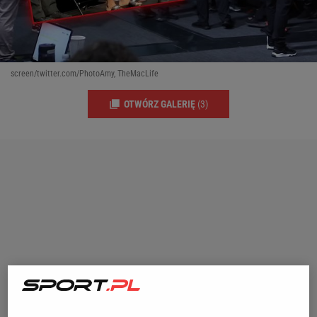
screen/twitter.com/PhotoAmy, TheMacLife
OTWÓRZ GALERIĘ
(3)