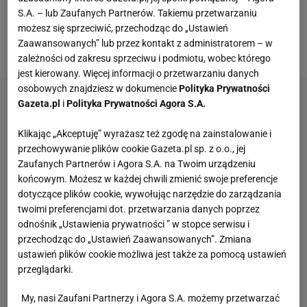
gali
UFC Vegas 26
miał zawalczyć z Zarruchem
S.A. – lub Zaufanych Partnerów. Takiemu przetwarzaniu
Adaszewem w wadze muszej, czyli w limicie do 56,7
możesz się sprzeciwić, przechodząc do „Ustawień
Zaawansowanych” lub przez kontakt z administratorem – w
kg.
zależności od zakresu sprzeciwu i podmiotu, wobec którego
jest kierowany. Więcej informacji o przetwarzaniu danych
osobowych znajdziesz w dokumencie
Polityka Prywatności
Gazeta.pl
i
Polityka Prywatności Agora S.A.
Klikając „Akceptuję” wyrażasz też zgodę na zainstalowanie i
przechowywanie plików cookie Gazeta.pl sp. z o.o., jej
Zaufanych Partnerów i Agora S.A. na Twoim urządzeniu
końcowym. Możesz w każdej chwili zmienić swoje preferencje
dotyczące plików cookie, wywołując narzędzie do zarządzania
twoimi preferencjami dot. przetwarzania danych poprzez
odnośnik „Ustawienia prywatności ” w stopce serwisu i
przechodząc do „Ustawień Zaawansowanych”. Zmiana
ustawień plików cookie możliwa jest także za pomocą ustawień
przeglądarki.
My, nasi Zaufani Partnerzy i Agora S.A. możemy przetwarzać