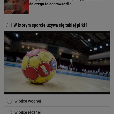
do czego to doprowadziło
1/11
W którym sporcie używa się takiej piłki?
w piłce wodnej
w piłce ręcznej