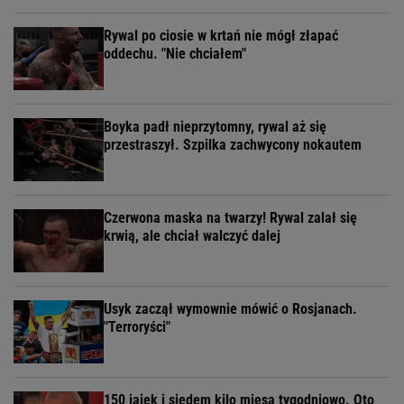
Rywal po ciosie w krtań nie mógł złapać
oddechu. "Nie chciałem"
Boyka padł nieprzytomny, rywal aż się
przestraszył. Szpilka zachwycony nokautem
Czerwona maska na twarzy! Rywal zalał się
krwią, ale chciał walczyć dalej
Usyk zaczął wymownie mówić o Rosjanach.
"Terroryści"
150 jajek i siedem kilo mięsa tygodniowo. Oto