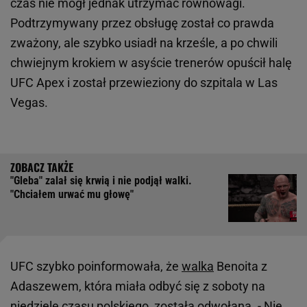
czas nie mógł jednak utrzymać równowagi.
Podtrzymywany przez obsługę został co prawda
zważony, ale szybko usiadł na krześle, a po chwili
chwiejnym krokiem w asyście trenerów opuścił halę
UFC Apex i został przewieziony do szpitala w Las
Vegas.
"Gleba" zalał się krwią i nie podjął walki.
"Chciałem urwać mu głowę"
UFC szybko poinformowała, że
walka
Benoita z
Adaszewem, która miała odbyć się z soboty na
niedzielę czasu
polskiego
, została odwołana. - Nie