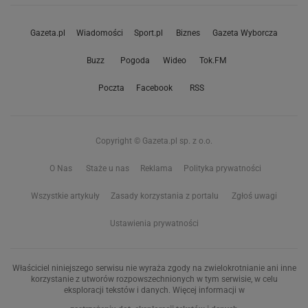
Gazeta.pl
Wiadomości
Sport.pl
Biznes
Gazeta Wyborcza
Buzz
Pogoda
Wideo
Tok.FM
Poczta
Facebook
RSS
Copyright © Gazeta.pl sp. z o.o.
O Nas
Staże u nas
Reklama
Polityka prywatności
Wszystkie artykuły
Zasady korzystania z portalu
Zgłoś uwagi
Ustawienia prywatności
Właściciel niniejszego serwisu nie wyraża zgody na zwielokrotnianie ani inne
korzystanie z utworów rozpowszechnionych w tym serwisie, w celu
eksploracji tekstów i danych. Więcej informacji w