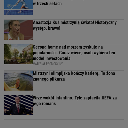
w trzech setach
Anastazja Kuś mistrzynią świata! Historyczny
występ, brawo!
Second home nad morzem zyskuje na
popularności. Coraz więcej osób wybiera ten
model inwestowania
MATERIAŁ PROMOCYJNY
Mistrzyni olimpijska kończy karierę. To żona
znanego piłkarza
Wrze wokół Infantino. Tyle zapłaciła UEFA za
jego romans