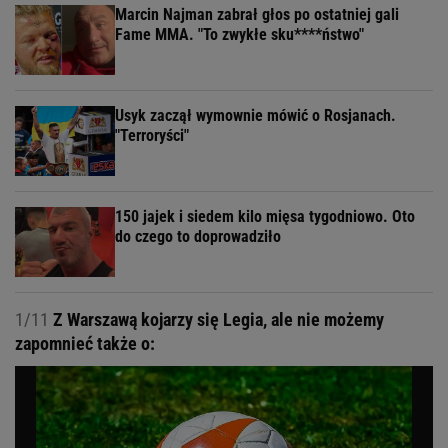
Marcin Najman zabrał głos po ostatniej gali
Fame MMA. "To zwykłe sku****ństwo"
Usyk zaczął wymownie mówić o Rosjanach.
"Terroryści"
150 jajek i siedem kilo mięsa tygodniowo. Oto
do czego to doprowadziło
1/11
Z Warszawą kojarzy się Legia, ale nie możemy
zapomnieć także o: