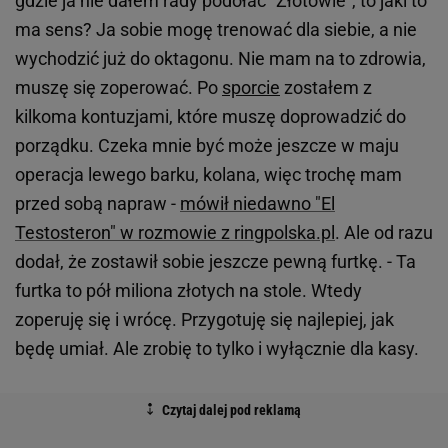
gdzie ja nie dałem rady podołać "Złotówie", to jaki to
ma sens? Ja sobie mogę trenować dla siebie, a nie
wychodzić już do oktagonu. Nie mam na to zdrowia,
muszę się zoperować. Po
sporcie
zostałem z
kilkoma kontuzjami, które muszę doprowadzić do
porządku. Czeka mnie być może jeszcze w maju
operacja lewego barku, kolana, więc trochę mam
przed sobą napraw -
mówił niedawno "El
Testosteron" w rozmowie z ringpolska.pl
. Ale od razu
dodał, że zostawił sobie jeszcze pewną furtkę. - Ta
furtka to pół miliona złotych na stole. Wtedy
zoperuję się i wrócę. Przygotuję się najlepiej, jak
będę umiał. Ale zrobię to tylko i wyłącznie dla kasy.