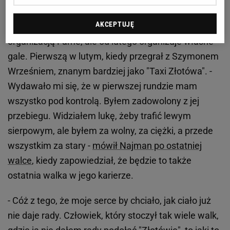
Marcin Najman: Jaki to ma sens?
AKCEPTUJĘ
Marcin Najman
do niedawna też był związany z
organizacją Fame, ale od lutego organizuje własne
gale. Pierwszą w lutym, kiedy przegrał z Szymonem
Wrześniem, znanym bardziej jako "Taxi Złotówa". -
Wydawało mi się, że w pierwszej rundzie mam
wszystko pod kontrolą. Byłem zadowolony z jej
przebiegu. Widziałem lukę, żeby trafić lewym
sierpowym, ale byłem za wolny, za ciężki, a przede
wszystkim za stary -
mówił Najman po ostatniej
walce
, kiedy zapowiedział, że będzie to także
ostatnia walka w jego karierze.
- Cóż z tego, że moje serce by chciało, jak ciało już
nie daje rady. Człowiek, który stoczył tak wiele walk,