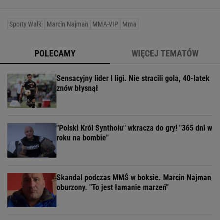
Sporty Walki
Marcin Najman
MMA-VIP
Mma
POLECAMY
WIĘCEJ TEMATÓW
Sensacyjny lider I ligi. Nie stracili gola, 40-latek
znów błysnął
"Polski Król Syntholu" wkracza do gry! "365 dni w
roku na bombie"
Skandal podczas MMŚ w boksie. Marcin Najman
oburzony. "To jest łamanie marzeń"