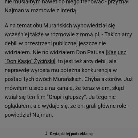
nie musiałbym nawet do niego trenować - przyznał
Najman w rozmowie z
Interią
.
A na temat obu Murańskich wypowiedział się
wcześniej także w rozmowie z
mma.pl
. - Takich arcy
debili w przestrzeni publicznej jeszcze nie
widziałem. Nie no widziałem Don Patusa [
Kasjusz
"Don Kasjo" Życiński
], to jest też arcy debil, ale
naprawdę wyrosła mu potężna konkurencja w
postaci tych dwóch Murańskich. Chyba aktorów. Już
mówiłem u siebie na kanale, że teraz wiem, skąd
wziął się ten film ”Głupi i głupszy”. Ja tego nie
oglądałem, ale wydaje się, że oni grali główne role -
powiedział Najman.