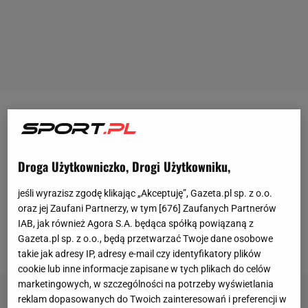
Kim jest Jacek Murański? To 52-letni polski aktor,
którego widzowie mogą kojarzyć z takich seriali, jak
m.in. "Pierwsza Miłość" czy "Lombard. Życie pod
Droga Użytkowniczko, Drogi Użytkowniku,
zastaw". Jest także ojcem
Mateusza Murański
,
jeśli wyrazisz zgodę klikając „Akceptuję”, Gazeta.pl sp. z o.o.
który również pojawiał się w serialach, ale 15 maja
oraz jej Zaufani Partnerzy, w tym [
676
] Zaufanych Partnerów
wejdzie też do klatki - na gali
Fame MMA 10
, gdzie
IAB, jak również Agora S.A. będąca spółką powiązaną z
Gazeta.pl sp. z o.o., będą przetwarzać Twoje dane osobowe
zmierzy się z Arkadiuszem "Aroyem" Tańculą.
takie jak adresy IP, adresy e-mail czy identyfikatory plików
cookie lub inne informacje zapisane w tych plikach do celów
marketingowych, w szczególności na potrzeby wyświetlania
reklam dopasowanych do Twoich zainteresowań i preferencji w