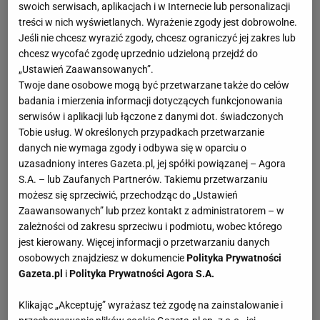
swoich serwisach, aplikacjach i w Internecie lub personalizacji
treści w nich wyświetlanych. Wyrażenie zgody jest dobrowolne.
Jeśli nie chcesz wyrazić zgody, chcesz ograniczyć jej zakres lub
chcesz wycofać zgodę uprzednio udzieloną przejdź do
„Ustawień Zaawansowanych”.
Twoje dane osobowe mogą być przetwarzane także do celów
badania i mierzenia informacji dotyczących funkcjonowania
serwisów i aplikacji lub łączone z danymi dot. świadczonych
Tobie usług. W określonych przypadkach przetwarzanie
danych nie wymaga zgody i odbywa się w oparciu o
uzasadniony interes Gazeta.pl, jej spółki powiązanej – Agora
S.A. – lub Zaufanych Partnerów. Takiemu przetwarzaniu
możesz się sprzeciwić, przechodząc do „Ustawień
Zaawansowanych” lub przez kontakt z administratorem – w
zależności od zakresu sprzeciwu i podmiotu, wobec którego
jest kierowany. Więcej informacji o przetwarzaniu danych
osobowych znajdziesz w dokumencie
Polityka Prywatności
Gazeta.pl
i
Polityka Prywatności Agora S.A.
Klikając „Akceptuję” wyrażasz też zgodę na zainstalowanie i