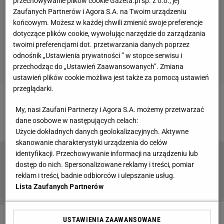
przechowywanie plików cookie Gazeta.pl sp. z o.o., jej
Zaufanych Partnerów i Agora S.A. na Twoim urządzeniu
końcowym. Możesz w każdej chwili zmienić swoje preferencje
dotyczące plików cookie, wywołując narzędzie do zarządzania
twoimi preferencjami dot. przetwarzania danych poprzez
odnośnik „Ustawienia prywatności ” w stopce serwisu i
przechodząc do „Ustawień Zaawansowanych”. Zmiana
ustawień plików cookie możliwa jest także za pomocą ustawień
przeglądarki.
Zobacz wideo
Walki freaków na gali Szpilka vs
My, nasi Zaufani Partnerzy i Agora S.A. możemy przetwarzać
Różański. "Nikt nie będzie dokładał do interesu"
dane osobowe w następujących celach:
Użycie dokładnych danych geolokalizacyjnych. Aktywne
skanowanie charakterystyki urządzenia do celów
identyfikacji. Przechowywanie informacji na urządzeniu lub
Boyka padł nieprzytomny, rywal aż się
dostęp do nich. Spersonalizowane reklamy i treści, pomiar
przestraszył. Szpilka zachwycony nokautem
reklam i treści, badnie odbiorców i ulepszanie usług.
Lista Zaufanych Partnerów
USTAWIENIA ZAAWANSOWANE