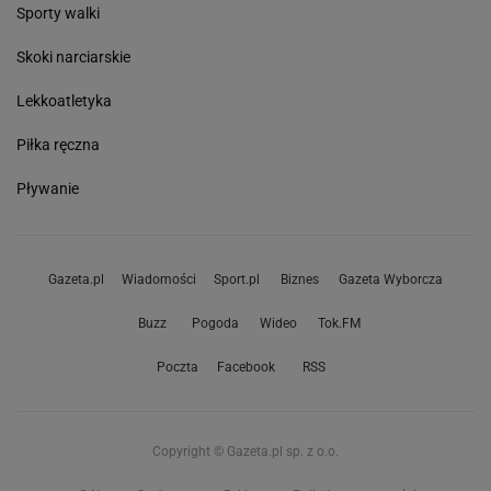
Sporty walki
Skoki narciarskie
Lekkoatletyka
Piłka ręczna
Pływanie
Gazeta.pl
Wiadomości
Sport.pl
Biznes
Gazeta Wyborcza
Buzz
Pogoda
Wideo
Tok.FM
Poczta
Facebook
RSS
Copyright © Gazeta.pl sp. z o.o.