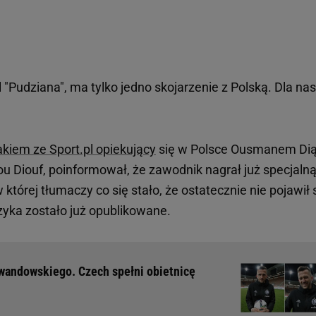
 "Pudziana", ma tylko jedno skojarzenie z Polską. Dla nas
kiem ze Sport.pl opiekujący
się w Polsce Ousmanem Di
 Diouf, poinformował, że zawodnik nagrał już specjaln
w której tłumaczy co się stało, że ostatecznie nie pojawił 
yka zostało już opublikowane.
ewandowskiego. Czech spełni obietnicę