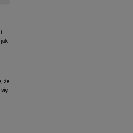
i
 jak
, że
 się