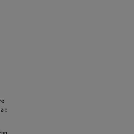
re
zie
tin