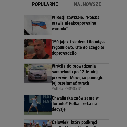
POPULARNE
NAJNOWSZE
W Rosji zawrzało. "Polska
stawia nieakceptowalne
warunki"
150 jajek i siedem kilo mięsa
tygodniowo. Oto do czego to
doprowadziło
Wróciła do prowadzenia
samochodu po 12-letniej
przerwie. Mówi, co pomogło
jej przełamać strach
MATERIAŁ PROMOCYJNY
Chwalińska znów zagra w
Toronto? Polka czeka na
decyzję
Człowiek, który podkręcił