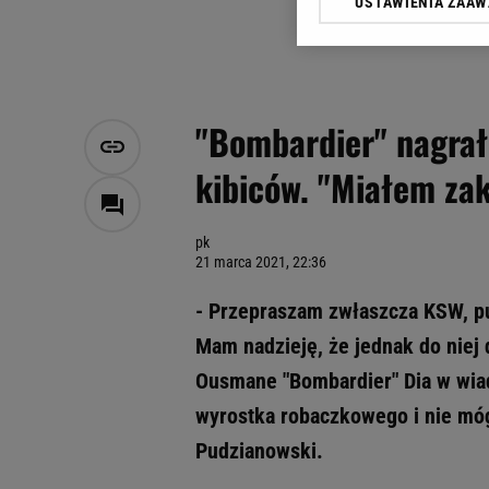
USTAWIENIA ZAA
Klikając „Akceptuję” wyra
Zaufanych Partnerów i A
dotyczące plików cookie,
odnośnik „Ustawienia pr
plików cookie możliwa je
"Bombardier" nagrał
My, nasi Zaufani Partne
kibiców. "Miałem za
Użycie dokładnych danych
Przechowywanie informacji
badnie odbiorców i uleps
pk
21 marca 2021, 22:36
- Przepraszam zwłaszcza KSW, pub
Mam nadzieję, że jednak do niej d
Ousmane "Bombardier" Dia w wia
wyrostka robaczkowego i nie móg
Pudzianowski.