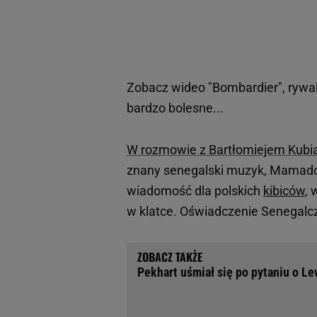
Zobacz wideo
"Bombardier", rywal
bardzo bolesne...
W rozmowie z Bartłomiejem Kubia
znany senegalski muzyk, Mamadou
wiadomość dla polskich
kibiców
, 
w klatce. Oświadczenie Senegalcz
Pekhart uśmiał się po pytaniu o L