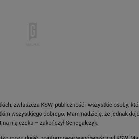
tkich, zwłaszcza
KSW
, publiczność i wszystkie osoby, któ
tkim wszystkiego dobrego. Mam nadzieję, że jednak dojd
iat na nią czeka – zakończył Senegalczyk.
stko może dojść, poinformował współwłaściciel KSW, Mar