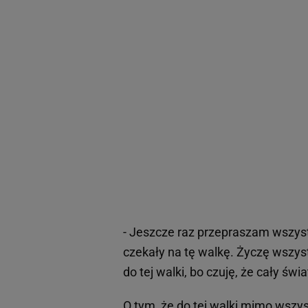
- Jeszcze raz przepraszam wszys
czekały na tę walkę. Życzę wszys
do tej walki, bo czuję, że cały św
O tym, że do tej walki mimo wszy