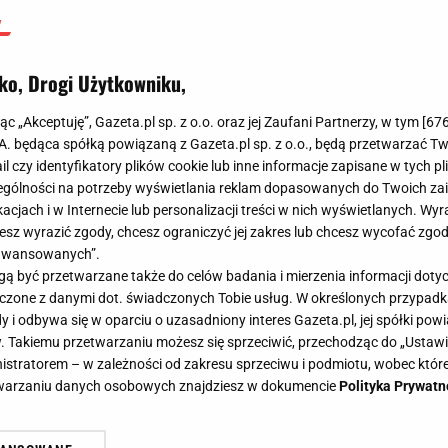
ko, Drogi Użytkowniku,
jąc „Akceptuję”, Gazeta.pl sp. z o.o. oraz jej Zaufani Partnerzy, w tym [
67
.A. będąca spółką powiązaną z Gazeta.pl sp. z o.o., będą przetwarzać T
ail czy identyfikatory plików cookie lub inne informacje zapisane w tych p
gólności na potrzeby wyświetlania reklam dopasowanych do Twoich zain
acjach i w Internecie lub personalizacji treści w nich wyświetlanych. Wyr
cesz wyrazić zgody, chcesz ograniczyć jej zakres lub chcesz wycofać zgo
aawansowanych”.
 być przetwarzane także do celów badania i mierzenia informacji dot
 łączone z danymi dot. świadczonych Tobie usług. W określonych przypad
i odbywa się w oparciu o uzasadniony interes Gazeta.pl, jej spółki powi
. Takiemu przetwarzaniu możesz się sprzeciwić, przechodząc do „Ust
nistratorem – w zależności od zakresu sprzeciwu i podmiotu, wobec które
etwarzaniu danych osobowych znajdziesz w dokumencie
Polityka Prywatn