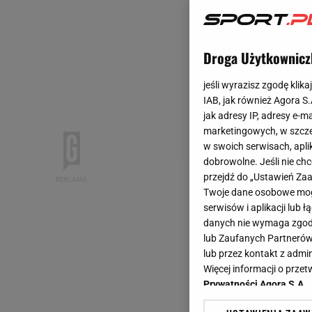
Droga Użytkownicz
jeśli wyrazisz zgodę klika
IAB, jak również Agora S
jak adresy IP, adresy e-m
marketingowych, w szcze
w swoich serwisach, aplik
dobrowolne. Jeśli nie ch
przejdź do „Ustawień Z
Twoje dane osobowe mogą
serwisów i aplikacji lub
danych nie wymaga zgody 
lub Zaufanych Partnerów
lub przez kontakt z admi
Więcej informacji o prz
Prywatności Agora S.A.