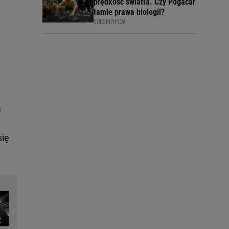
prędkość światła. Czy Pogacar
łamie prawa biologii?
SUBSKRYPCJA
ą
ą
się