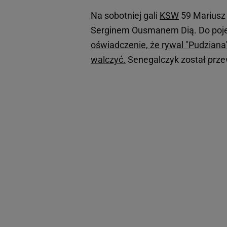
Na sobotniej gali
KSW
59 Mariusz 
Serginem Ousmanem Dią. Do poje
oświadczenie, że rywal "Pudziana"
walczyć.
Senegalczyk został przew