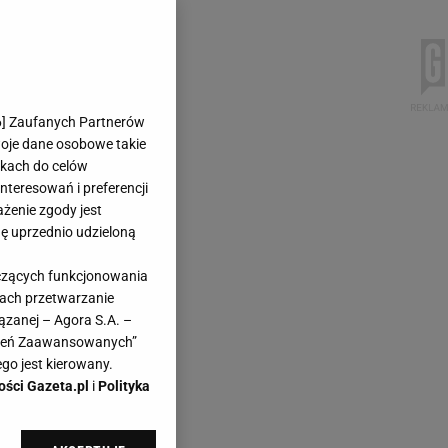
6
] Zaufanych Partnerów
woje dane osobowe takie
likach do celów
teresowań i preferencji
ażenie zgody jest
dę uprzednio udzieloną
yczących funkcjonowania
kach przetwarzanie
ązanej – Agora S.A. –
awień Zaawansowanych”
go jest kierowany.
ości Gazeta.pl
i
Polityka