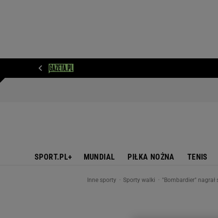
WIADOMOŚCI
NEXT
SPORT
PLOTEK
D
SPORT.PL+
MUNDIAL
PIŁKA NOŻNA
TENIS
Inne sporty
Sporty walki
"Bombardier" nagrał 