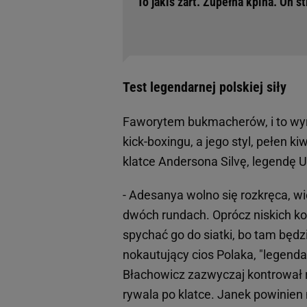
"To jakiś żart. Zupełna kpina. On s
Test legendarnej polskiej siły
Faworytem bukmacherów, i to wyr
kick-boxingu, a jego styl, pełen 
klatce Andersona Silvę, legendę U
- Adesanya wolno się rozkręca, w
dwóch rundach. Oprócz niskich k
spychać go do siatki, bo tam będ
nokautujący cios Polaka, "legenda
Błachowicz zazwyczaj kontrował 
rywala po klatce. Janek powinien