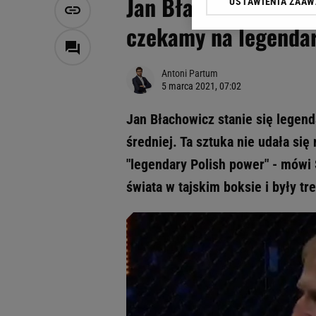
Jan Błachowicz prze
USTAWIENIA ZAA
Klikając „Akceptuję” wyra
Zaufanych Partnerów i A
czekamy na legendar
dotyczące plików cookie,
odnośnik „Ustawienia pr
plików cookie możliwa je
Antoni Partum
5 marca 2021, 07:02
My, nasi Zaufani Partne
Użycie dokładnych danych
Jan Błachowicz stanie się legend
Przechowywanie informacji
średniej. Ta sztuka nie udała się
badnie odbiorców i uleps
"legendary Polish power" - mówi 
świata w tajskim boksie i były tr