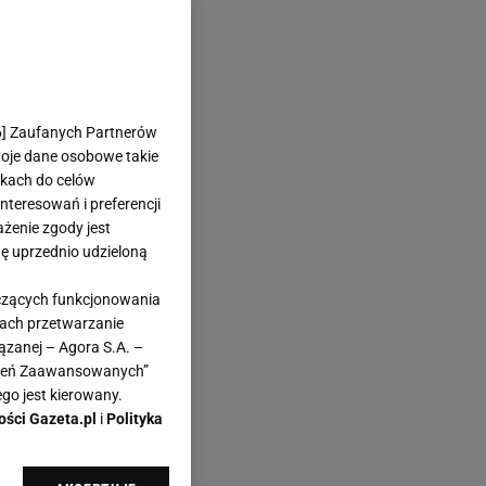
6
] Zaufanych Partnerów
woje dane osobowe takie
likach do celów
teresowań i preferencji
ażenie zgody jest
dę uprzednio udzieloną
yczących funkcjonowania
kach przetwarzanie
ązanej – Agora S.A. –
awień Zaawansowanych”
go jest kierowany.
ości Gazeta.pl
i
Polityka