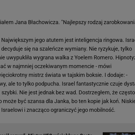
iałem Jana Błachowicza. "Najlepszy rodzaj zarobkowani
- Największym jego atutem jest inteligencja ringowa. Isra
decyduje się na szaleńcze wymiany. Nie ryzykuje, tylko
etnie uwypukliła wygrana walka z Yoelem Romero. Hipnoty
akować w najmniej oczekiwanym momencie - mówi
ęciokrotny mistrz świata w tajskim boksie. I dodaje: -
y, ale to tylko podpucha. Israel fantastycznie czuje dyst
nie szybki. Nie jest jednak bez wad. Dostrzegłem, że często
o może być szansa dla Janka, bo ten kopie jak koń. Niski
Israelowi i znacząco ograniczyć jego mobilność.