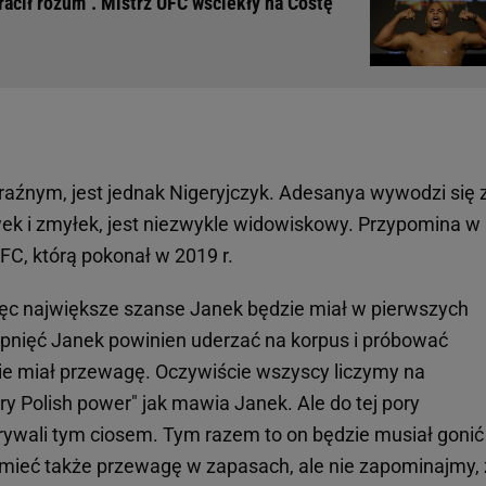
tracił rozum". Mistrz UFC wściekły na Costę
aźnym, jest jednak Nigeryjczyk. Adesanya wywodzi się 
kiwek i zmyłek, jest niezwykle widowiskowy. Przypomina w
FC, którą pokonał w 2019 r.
ięc największe szanse Janek będzie miał w pierwszych
opnięć Janek powinien uderzać na korpus i próbować
zie miał przewagę. Oczywiście wszyscy liczymy na
ry Polish power" jak mawia Janek. Ale do tej pory
rywali tym ciosem. Tym razem to on będzie musiał gonić
 mieć także przewagę w zapasach, ale nie zapominajmy,