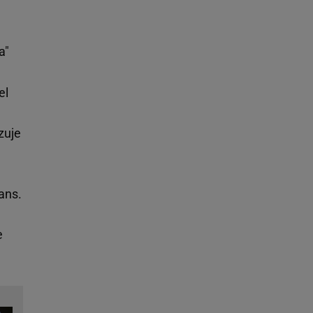
a"
el
zuje
ans.
e