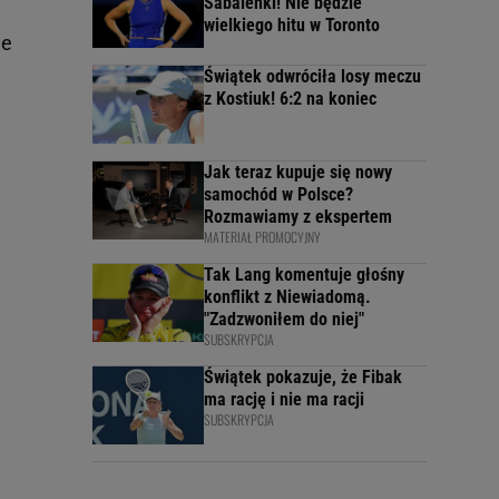
Sabalenki! Nie będzie
wielkiego hitu w Toronto
je
Świątek odwróciła losy meczu
z Kostiuk! 6:2 na koniec
Jak teraz kupuje się nowy
samochód w Polsce?
Rozmawiamy z ekspertem
MATERIAŁ PROMOCYJNY
Tak Lang komentuje głośny
konflikt z Niewiadomą.
"Zadzwoniłem do niej"
SUBSKRYPCJA
Świątek pokazuje, że Fibak
ma rację i nie ma racji
SUBSKRYPCJA