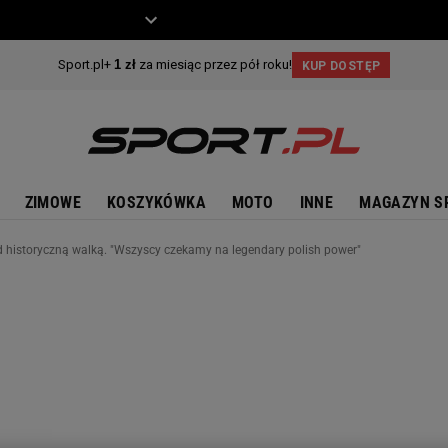
ZIECKO
MOTO
ZIMOWE
KOSZYKÓWKA
MOTO
INNE
MAGAZYN S
 historyczną walką. "Wszyscy czekamy na legendary polish power"