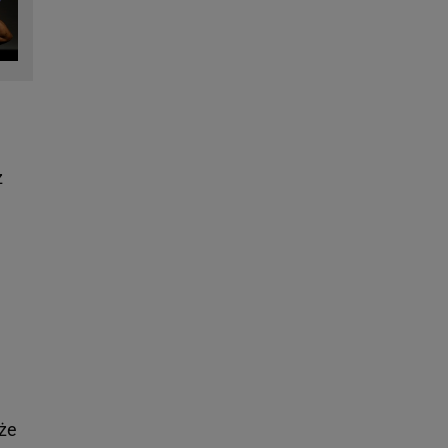
z
 że