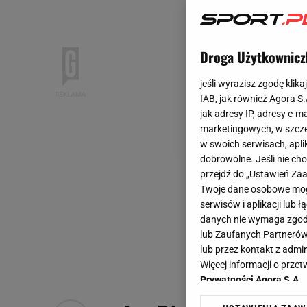
Droga Użytkownicz
jeśli wyrazisz zgodę klika
IAB, jak również Agora S
jak adresy IP, adresy e-m
marketingowych, w szcze
w swoich serwisach, aplik
dobrowolne. Jeśli nie ch
przejdź do „Ustawień Z
Twoje dane osobowe mogą
serwisów i aplikacji lub
danych nie wymaga zgody 
lub Zaufanych Partnerów
lub przez kontakt z admi
Więcej informacji o prz
Prywatności Agora S.A.