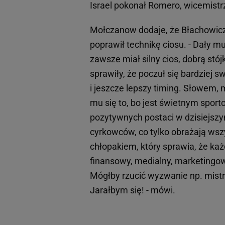
Israel pokonał Romero, wicemist
Mołczanow dodaje, że Błachowicz
poprawił technikę ciosu. - Dały m
zawsze miał silny cios, dobrą stój
sprawiły, że poczuł się bardziej
i jeszcze lepszy timing. Słowem, 
mu się to, bo jest świetnym sport
pozytywnych postaci w dzisiejsz
cyrkowców, co tylko obrażają ws
chłopakiem, który sprawia, że k
finansowy, medialny, marketingow
Mógłby rzucić wyzwanie np. mistrz
Jarałbym się! - mówi.