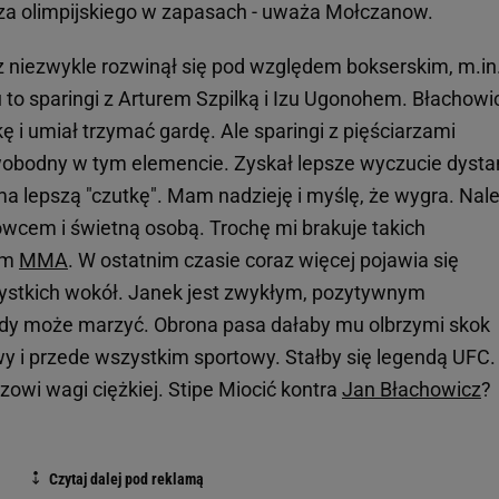
rza olimpijskiego w zapasach - uważa Mołczanow.
 niezwykle rozwinął się pod względem bokserskim, m.in
u to sparingi z Arturem Szpilką i Izu Ugonohem. Błachowi
kę i umiał trzymać gardę. Ale sparingi z pięściarzami
 swobodny w tym elemencie. Zyskał lepsze wyczucie dyst
ma lepszą "czutkę". Mam nadzieję i myślę, że wygra. Nal
owcem i świetną osobą. Trochę mi brakuje takich
ym
MMA
. W ostatnim czasie coraz więcej pojawia się
zystkich wokół. Janek jest zwykłym, pozytywnym
ażdy może marzyć. Obrona pasa dałaby mu olbrzymi skok
y i przede wszystkim sportowy. Stałby się legendą UFC.
owi wagi ciężkiej. Stipe Miocić kontra
Jan Błachowicz
?