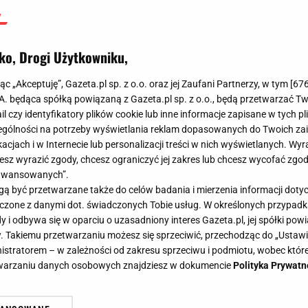
ko, Drogi Użytkowniku,
jąc „Akceptuję”, Gazeta.pl sp. z o.o. oraz jej Zaufani Partnerzy, w tym [
67
.A. będąca spółką powiązaną z Gazeta.pl sp. z o.o., będą przetwarzać T
ail czy identyfikatory plików cookie lub inne informacje zapisane w tych p
gólności na potrzeby wyświetlania reklam dopasowanych do Twoich zain
acjach i w Internecie lub personalizacji treści w nich wyświetlanych. Wyr
cesz wyrazić zgody, chcesz ograniczyć jej zakres lub chcesz wycofać zgo
aawansowanych”.
 być przetwarzane także do celów badania i mierzenia informacji dot
 łączone z danymi dot. świadczonych Tobie usług. W określonych przypad
i odbywa się w oparciu o uzasadniony interes Gazeta.pl, jej spółki powi
. Takiemu przetwarzaniu możesz się sprzeciwić, przechodząc do „Ust
nistratorem – w zależności od zakresu sprzeciwu i podmiotu, wobec które
etwarzaniu danych osobowych znajdziesz w dokumencie
Polityka Prywatn