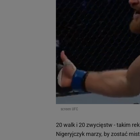
screen UFC
20 walk i 20 zwycięstw - takim r
Nigeryjczyk marzy, by zostać mi