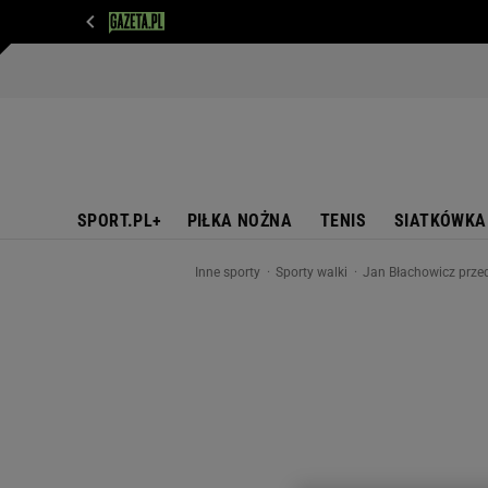
WIADOMOŚCI
NEXT
SPORT
PLOTEK
D
SPORT.PL+
PIŁKA NOŻNA
TENIS
SIATKÓWKA
Inne sporty
Sporty walki
Jan Błachowicz przed