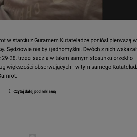
t w starciu z Guramem Kutateladze poniósł pierwszą w
ę. Sędziowie nie byli jednomyślni. Dwóch z nich wskaza
c 29-28, trzeci sędzia w takim samym stosunku orzekł o
ug większości obserwujących - w tym samego Kutateladz
Gamrot.