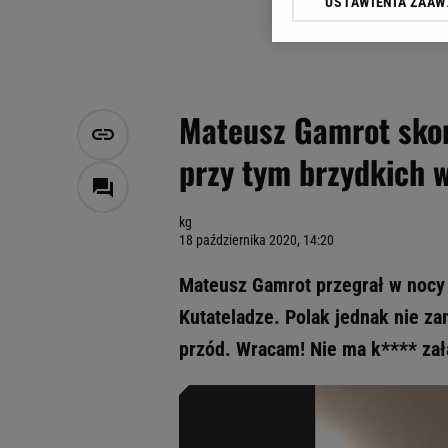
USTAWIENIA ZAA
Klikając „Akceptuję” wyra
Zaufanych Partnerów i A
dotyczące plików cookie,
odnośnik „Ustawienia pr
plików cookie możliwa je
Mateusz Gamrot skom
My, nasi Zaufani Partne
przy tym brzydkich 
Użycie dokładnych danych
Przechowywanie informacji
badnie odbiorców i uleps
kg
18 października 2020, 14:20
Mateusz Gamrot przegrał w nocy
Kutateladze. Polak jednak nie za
przód. Wracam! Nie ma k**** za