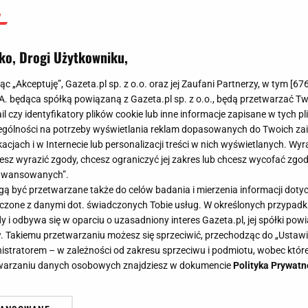
ko, Drogi Użytkowniku,
jąc „Akceptuję”, Gazeta.pl sp. z o.o. oraz jej Zaufani Partnerzy, w tym [
67
.A. będąca spółką powiązaną z Gazeta.pl sp. z o.o., będą przetwarzać T
ail czy identyfikatory plików cookie lub inne informacje zapisane w tych p
gólności na potrzeby wyświetlania reklam dopasowanych do Twoich zain
acjach i w Internecie lub personalizacji treści w nich wyświetlanych. Wyr
cesz wyrazić zgody, chcesz ograniczyć jej zakres lub chcesz wycofać zgo
aawansowanych”.
 być przetwarzane także do celów badania i mierzenia informacji dot
 łączone z danymi dot. świadczonych Tobie usług. W określonych przypad
i odbywa się w oparciu o uzasadniony interes Gazeta.pl, jej spółki powi
. Takiemu przetwarzaniu możesz się sprzeciwić, przechodząc do „Ust
nistratorem – w zależności od zakresu sprzeciwu i podmiotu, wobec które
etwarzaniu danych osobowych znajdziesz w dokumencie
Polityka Prywatn