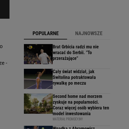
POPULARNE
NAJNOWSZE
ło
Brat Grbicia radzi mu nie
wracać do Serbii. "To
przerażające"
e -
Cały świat widział, jak
Switolina potraktowała
rywalkę po meczu
Second home nad morzem
zyskuje na popularności.
Coraz więcej osób wybiera ten
model inwestowania
MATERIAŁ PROMOCYJNY
Wpadka z Abramowicz