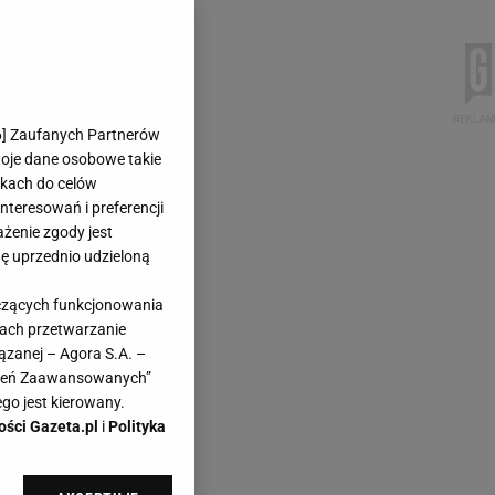
6
] Zaufanych Partnerów
woje dane osobowe takie
likach do celów
teresowań i preferencji
ażenie zgody jest
dę uprzednio udzieloną
yczących funkcjonowania
kach przetwarzanie
ązanej – Agora S.A. –
awień Zaawansowanych”
go jest kierowany.
ości Gazeta.pl
i
Polityka