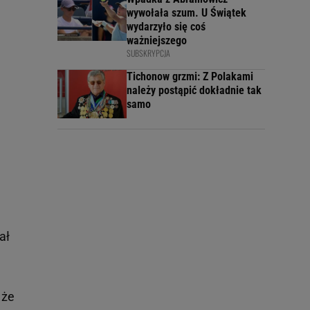
wywołała szum. U Świątek
wydarzyło się coś
ważniejszego
SUBSKRYPCJA
Tichonow grzmi: Z Polakami
należy postąpić dokładnie tak
samo
ał
 że