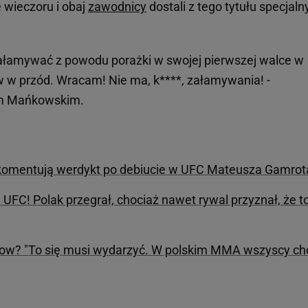
 wieczoru i obaj
zawodnicy
dostali z tego tytułu specjaln
załamywać z powodu porażki w swojej pierwszej walce w
ów w przód. Wracam! Nie ma, k****, załamywania! -
em Mańkowskim.
 komentują werdykt po debiucie w UFC Mateusza Gamrot
UFC! Polak przegrał, chociaż nawet rywal przyznał, że t
ow? "To się musi wydarzyć. W polskim MMA wszyscy ch