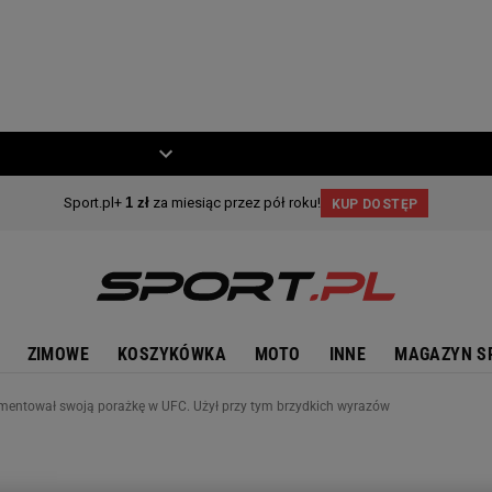
ZIECKO
MOTO
ZIMOWE
KOSZYKÓWKA
MOTO
INNE
MAGAZYN S
entował swoją porażkę w UFC. Użył przy tym brzydkich wyrazów