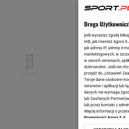
Droga Użytkownicz
jeśli wyrazisz zgodę klika
IAB, jak również Agora S
jak adresy IP, adresy e-m
marketingowych, w szcze
w swoich serwisach, aplik
dobrowolne. Jeśli nie ch
przejdź do „Ustawień Z
Twoje dane osobowe mogą
serwisów i aplikacji lub
danych nie wymaga zgody 
lub Zaufanych Partnerów
lub przez kontakt z admi
Więcej informacji o prz
Prywatności Agora S.A.