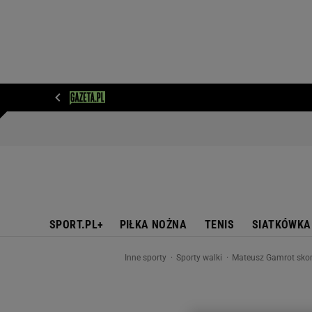
WIADOMOŚCI
NEXT
SPORT
PLOTEK
D
SPORT.PL+
PIŁKA NOŻNA
TENIS
SIATKÓWKA
Inne sporty
Sporty walki
Mateusz Gamrot skom