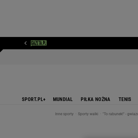
WIADOMOŚCI
NEXT
SPORT
PLOTEK
D
SPORT.PL+
MUNDIAL
PIŁKA NOŻNA
TENIS
Inne sporty
Sporty walki
"To rabunek!" - gwi