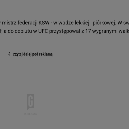
mistrz federacji
KSW
- w wadze lekkiej i piórkowej. W sw
ał, a do debiutu w UFC przystępował z 17 wygranymi wal