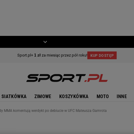
ZIECKO
MOTO
SIATKÓWKA
ZIMOWE
KOSZYKÓWKA
MOTO
INNE
azdy MMA komentują werdykt po debiucie w UFC Mateusza Gamrota