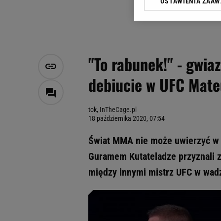
USTAWIENIA ZAA
Klikając „Akceptuję” wyra
Zaufanych Partnerów i A
dotyczące plików cookie,
odnośnik „Ustawienia pr
plików cookie możliwa je
"To rabunek!" - gwi
My, nasi Zaufani Partne
debiucie w UFC Mat
Użycie dokładnych danych
Przechowywanie informacji
badnie odbiorców i uleps
tok,
InTheCage.pl
18 października 2020, 07:54
Świat MMA nie może uwierzyć w 
Guramem Kutateladze przyznali z
między innymi mistrz UFC w wadz