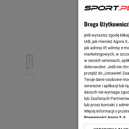
Droga Użytkownicz
jeśli wyrazisz zgodę klika
IAB, jak również Agora S
jak adresy IP, adresy e-m
marketingowych, w szcze
w swoich serwisach, aplik
dobrowolne. Jeśli nie ch
przejdź do „Ustawień Z
Twoje dane osobowe mogą
serwisów i aplikacji lub
danych nie wymaga zgody 
lub Zaufanych Partnerów
lub przez kontakt z admi
Więcej informacji o prz
Prywatności Agora S.A.