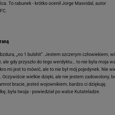
ca. To rabunek - krótko ocenił Jorge Masvidal, autor
UFC.
raną
ś bzdura, „no 1 bulshit”. Jestem szczerym człowiekiem, w
y, ale gdy przyszło do tego werdyktu… to nie była moja wa
ykro mi jest to mówić, ale to nie był mój pojedynek. Nie w
 Oczywiście wielkie dzięki, ale nie jestem zadowolony, b
amrot bracie, jesteś wojownikiem, bardzo ci dziękuję.
lkę, była twoja - powiedział po walce Kutateladze.