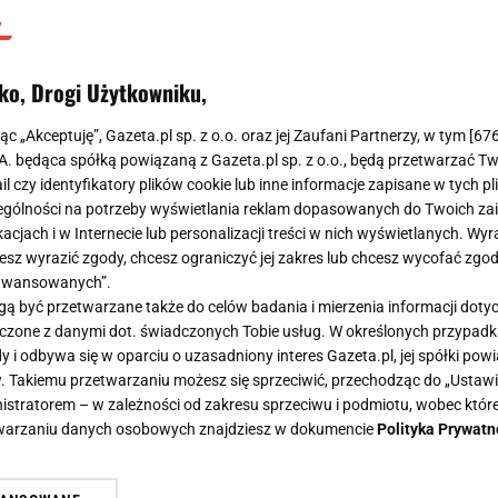
ko, Drogi Użytkowniku,
jąc „Akceptuję”, Gazeta.pl sp. z o.o. oraz jej Zaufani Partnerzy, w tym [
67
.A. będąca spółką powiązaną z Gazeta.pl sp. z o.o., będą przetwarzać T
ail czy identyfikatory plików cookie lub inne informacje zapisane w tych p
gólności na potrzeby wyświetlania reklam dopasowanych do Twoich zain
acjach i w Internecie lub personalizacji treści w nich wyświetlanych. Wyr
cesz wyrazić zgody, chcesz ograniczyć jej zakres lub chcesz wycofać zgo
aawansowanych”.
 być przetwarzane także do celów badania i mierzenia informacji dot
 łączone z danymi dot. świadczonych Tobie usług. W określonych przypad
i odbywa się w oparciu o uzasadniony interes Gazeta.pl, jej spółki powi
. Takiemu przetwarzaniu możesz się sprzeciwić, przechodząc do „Ust
nistratorem – w zależności od zakresu sprzeciwu i podmiotu, wobec które
etwarzaniu danych osobowych znajdziesz w dokumencie
Polityka Prywatn