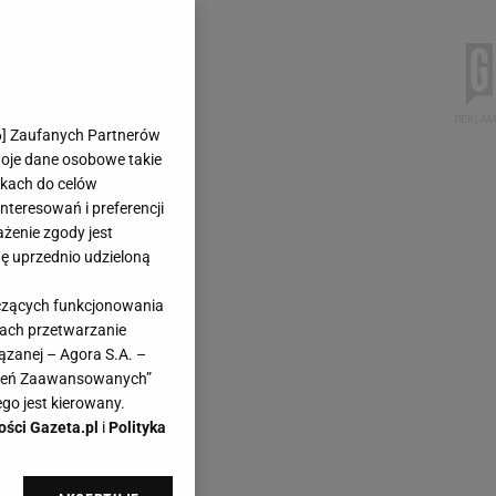
6
] Zaufanych Partnerów
woje dane osobowe takie
likach do celów
teresowań i preferencji
ażenie zgody jest
dę uprzednio udzieloną
yczących funkcjonowania
kach przetwarzanie
ązanej – Agora S.A. –
awień Zaawansowanych”
go jest kierowany.
ości Gazeta.pl
i
Polityka