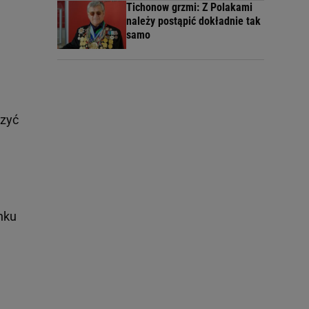
Tichonow grzmi: Z Polakami
należy postąpić dokładnie tak
samo
czyć
nku