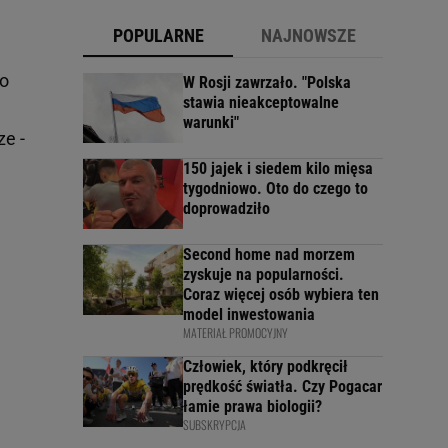
POPULARNE
NAJNOWSZE
ło
W Rosji zawrzało. "Polska
stawia nieakceptowalne
warunki"
e -
150 jajek i siedem kilo mięsa
tygodniowo. Oto do czego to
doprowadziło
Second home nad morzem
zyskuje na popularności.
Coraz więcej osób wybiera ten
model inwestowania
MATERIAŁ PROMOCYJNY
Człowiek, który podkręcił
prędkość światła. Czy Pogacar
łamie prawa biologii?
SUBSKRYPCJA