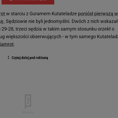
rot
w starciu z Guramem Kutateladze
poniósł pierwszą w
kę.
Sędziowie nie byli jednomyślni. Dwóch z nich wskaza
c 29-28, trzeci sędzia w takim samym stosunku orzekł o
ug większości obserwujących - w tym samego Kutateladz
Gamrot
.