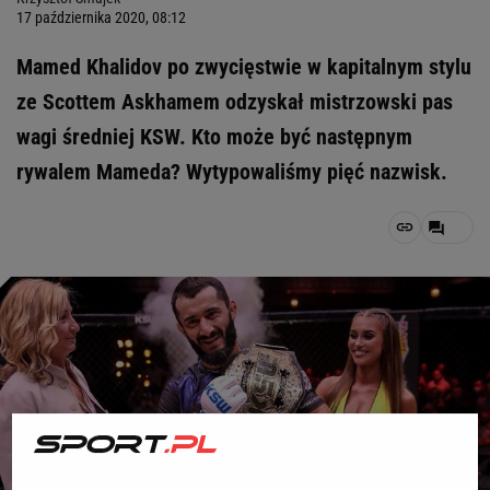
17 października 2020, 08:12
Mamed Khalidov po zwycięstwie w kapitalnym stylu
ze Scottem Askhamem odzyskał mistrzowski pas
wagi średniej KSW. Kto może być następnym
rywalem Mameda? Wytypowaliśmy pięć nazwisk.