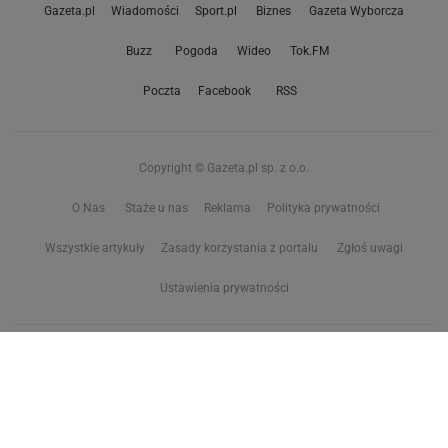
Gazeta.pl
Wiadomości
Sport.pl
Biznes
Gazeta Wyborcza
Buzz
Pogoda
Wideo
Tok.FM
Poczta
Facebook
RSS
Copyright © Gazeta.pl sp. z o.o.
O Nas
Staże u nas
Reklama
Polityka prywatności
Wszystkie artykuły
Zasady korzystania z portalu
Zgłoś uwagi
Ustawienia prywatności
Właściciel niniejszego serwisu nie wyraża zgody na zwielokrotnianie ani inne
korzystanie z utworów rozpowszechnionych w tym serwisie, w celu
eksploracji tekstów i danych. Więcej informacji w
zastrzeżeniu dot. eksploracji tekstów i danych