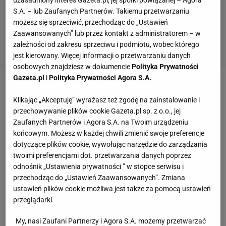
S.A. – lub Zaufanych Partnerów. Takiemu przetwarzaniu
możesz się sprzeciwić, przechodząc do „Ustawień
Zaawansowanych” lub przez kontakt z administratorem – w
zależności od zakresu sprzeciwu i podmiotu, wobec którego
jest kierowany. Więcej informacji o przetwarzaniu danych
osobowych znajdziesz w dokumencie
Polityka Prywatności
Gazeta.pl
i
Polityka Prywatności Agora S.A.
Zobacz wideo
Potencjalni rywale Khalidova. "To się
Klikając „Akceptuję” wyrażasz też zgodę na zainstalowanie i
musi wydarzyć. W polskim MMA wszyscy chcą tej
przechowywanie plików cookie Gazeta.pl sp. z o.o., jej
walki"
Zaufanych Partnerów i Agora S.A. na Twoim urządzeniu
końcowym. Możesz w każdej chwili zmienić swoje preferencje
dotyczące plików cookie, wywołując narzędzie do zarządzania
twoimi preferencjami dot. przetwarzania danych poprzez
odnośnik „Ustawienia prywatności ” w stopce serwisu i
przechodząc do „Ustawień Zaawansowanych”. Zmiana
ustawień plików cookie możliwa jest także za pomocą ustawień
przeglądarki.
My, nasi Zaufani Partnerzy i Agora S.A. możemy przetwarzać