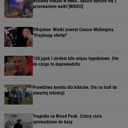
Brutalny nokaut w MMA. Sędzia spóźnił się z
przerwaniem walki [WIDEO]
Oficjalnie: Wielki powrót Conora McGregora.
"Przyjmuję ofertę!"
150 jajek i siedem kilo mięsa tygodniowo. Oto
do czego to doprowadziło
Prawdziwa bomba dla kibiców. Oto co trafi do
otwartej telewizji
Tragedia na Broad Peak. Cztery ciała
sprowadzono do bazy