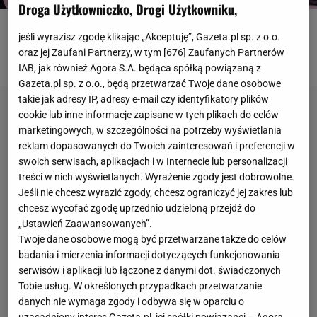
Droga Użytkowniczko, Drogi Użytkowniku,
Sport.pl
jeśli wyrazisz zgodę klikając „Akceptuję”, Gazeta.pl sp. z o.o.
OTWÓRZ GALERIĘ
(3)
oraz jej Zaufani Partnerzy, w tym [
676
] Zaufanych Partnerów
IAB, jak również Agora S.A. będąca spółką powiązaną z
Gazeta.pl sp. z o.o., będą przetwarzać Twoje dane osobowe
takie jak adresy IP, adresy e-mail czy identyfikatory plików
cookie lub inne informacje zapisane w tych plikach do celów
marketingowych, w szczególności na potrzeby wyświetlania
reklam dopasowanych do Twoich zainteresowań i preferencji w
swoich serwisach, aplikacjach i w Internecie lub personalizacji
treści w nich wyświetlanych. Wyrażenie zgody jest dobrowolne.
Jeśli nie chcesz wyrazić zgody, chcesz ograniczyć jej zakres lub
chcesz wycofać zgodę uprzednio udzieloną przejdź do
„Ustawień Zaawansowanych”.
Twoje dane osobowe mogą być przetwarzane także do celów
badania i mierzenia informacji dotyczących funkcjonowania
serwisów i aplikacji lub łączone z danymi dot. świadczonych
Tobie usług. W określonych przypadkach przetwarzanie
danych nie wymaga zgody i odbywa się w oparciu o
uzasadniony interes Gazeta.pl, jej spółki powiązanej – Agora