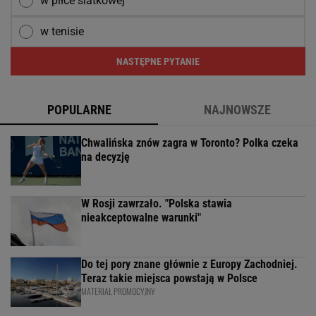
w piłce siatkowej
w tenisie
NASTĘPNE PYTANIE
POPULARNE
NAJNOWSZE
Chwalińska znów zagra w Toronto? Polka czeka
na decyzję
W Rosji zawrzało. "Polska stawia
nieakceptowalne warunki"
Do tej pory znane głównie z Europy Zachodniej.
Teraz takie miejsca powstają w Polsce
MATERIAŁ PROMOCYJNY