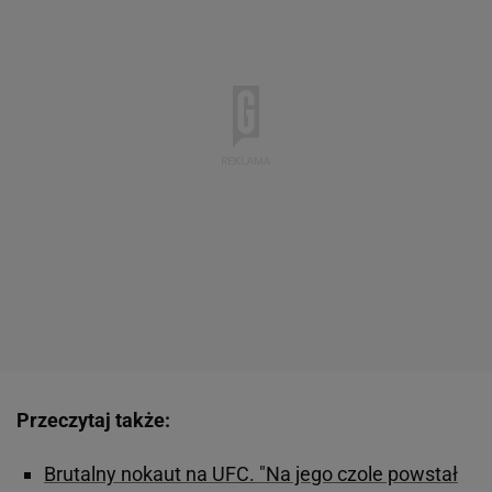
Przeczytaj także:
Brutalny nokaut na UFC. "Na jego czole powstał