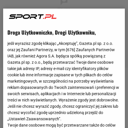
Droga Użytkowniczko, Drogi Użytkowniku,
jeśli wyrazisz zgodę klikając „Akceptuję”, Gazeta.pl sp. z o.o.
oraz jej Zaufani Partnerzy, w tym [
676
] Zaufanych Partnerów
IAB, jak również Agora S.A. będąca spółką powiązaną z
Gazeta.pl sp. z o.o., będą przetwarzać Twoje dane osobowe
takie jak adresy IP, adresy e-mail czy identyfikatory plików
cookie lub inne informacje zapisane w tych plikach do celów
Conor McGregor
pochwalił się w mediach
marketingowych, w szczególności na potrzeby wyświetlania
reklam dopasowanych do Twoich zainteresowań i preferencji w
społecznościowych filmem, na którym pokazuje
swoich serwisach, aplikacjach i w Internecie lub personalizacji
luksusowy
zegarek
. 31-letnia gwiazda
UFC
jest
treści w nich wyświetlanych. Wyrażenie zgody jest dobrowolne.
jedną z zaledwie 25 osób na świecie, które znajdują
Jeśli nie chcesz wyrazić zgody, chcesz ograniczyć jej zakres lub
chcesz wycofać zgodę uprzednio udzieloną przejdź do
się w jego posiadaniu.
„Ustawień Zaawansowanych”.
Twoje dane osobowe mogą być przetwarzane także do celów