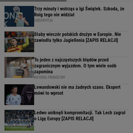
Trzy minuty i wstrząs u Igi Świątek. Szkoda, że
Roig tego nie widział
SUBSKRYPCJA
Słaby wieczór polskich drużyn w Europie. Nie
zawiodła tylko Jagiellonia [ZAPIS RELACJI]
To jeden z najczęstszych błędów przed
zagranicznym wyjazdem. O tym wiele osób
zapomina
MATERIAŁ PROMOCYJNY
Lewandowski nie ma żadnych szans. Ekspert
mówi to wprost
Ledwo uniknęli kompromitacji. Tak Lech zagrał
o Ligę Europy [ZAPIS RELACJI]