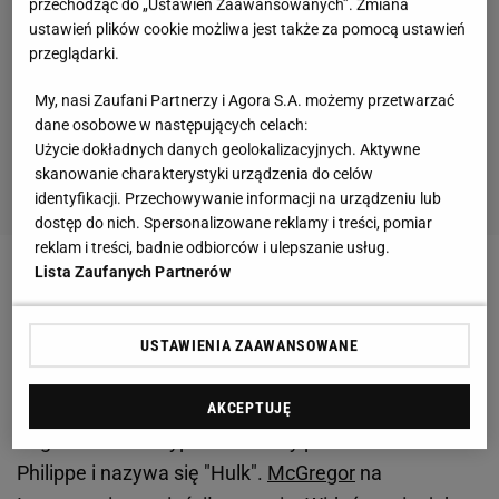
przechodząc do „Ustawień Zaawansowanych”. Zmiana
ustawień plików cookie możliwa jest także za pomocą ustawień
przeglądarki.
My, nasi Zaufani Partnerzy i Agora S.A. możemy przetwarzać
dane osobowe w następujących celach:
Użycie dokładnych danych geolokalizacyjnych. Aktywne
skanowanie charakterystyki urządzenia do celów
identyfikacji. Przechowywanie informacji na urządzeniu lub
dostęp do nich. Spersonalizowane reklamy i treści, pomiar
reklam i treści, badnie odbiorców i ulepszanie usług.
Lista Zaufanych Partnerów
Zobacz wideo
Jędrzejczyk przegrała po świetnej
walce.
USTAWIENIA ZAAWANSOWANE
Wyjątkowy zegarek Conora McGregora
AKCEPTUJĘ
Zegarek został wyprodukowany przez Patek
Philippe i nazywa się "Hulk".
McGregor
na