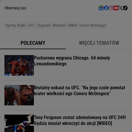
Obserwuj nas
Sporty Walki
UFC
Zegarek
Wartość
MMA
Conor McGregor
POLECAMY
WIĘCEJ TEMATÓW
Pucharowa wygrana Chicago. 64 minuty
Lewandowskiego
Brutalny nokaut na UFC. "Na jego czole powstał
krater wielkości ego Conora McGregora"
Tony Ferguson został zdemolowany na UFC 249!
Sędzia musiał wkroczyć do akcji [WIDEO]