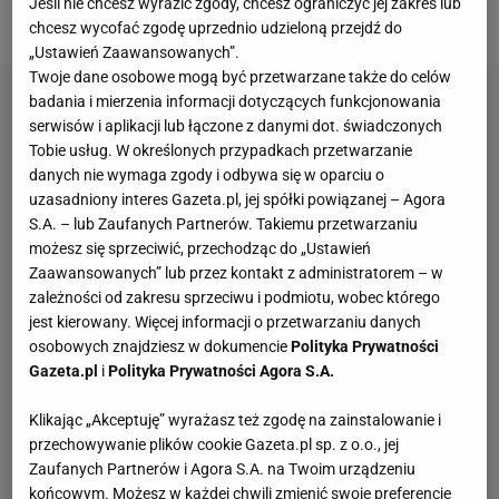
Jeśli nie chcesz wyrazić zgody, chcesz ograniczyć jej zakres lub
zapewni niezbędną pomoc w leczeni".
chcesz wycofać zgodę uprzednio udzieloną przejdź do
„Ustawień Zaawansowanych”.
Twoje dane osobowe mogą być przetwarzane także do celów
badania i mierzenia informacji dotyczących funkcjonowania
serwisów i aplikacji lub łączone z danymi dot. świadczonych
Tobie usług. W określonych przypadkach przetwarzanie
danych nie wymaga zgody i odbywa się w oparciu o
uzasadniony interes Gazeta.pl, jej spółki powiązanej – Agora
S.A. – lub Zaufanych Partnerów. Takiemu przetwarzaniu
możesz się sprzeciwić, przechodząc do „Ustawień
Zaawansowanych” lub przez kontakt z administratorem – w
zależności od zakresu sprzeciwu i podmiotu, wobec którego
jest kierowany. Więcej informacji o przetwarzaniu danych
osobowych znajdziesz w dokumencie
Polityka Prywatności
Gazeta.pl
i
Polityka Prywatności Agora S.A.
Klikając „Akceptuję” wyrażasz też zgodę na zainstalowanie i
przechowywanie plików cookie Gazeta.pl sp. z o.o., jej
Zaufanych Partnerów i Agora S.A. na Twoim urządzeniu
końcowym. Możesz w każdej chwili zmienić swoje preferencje