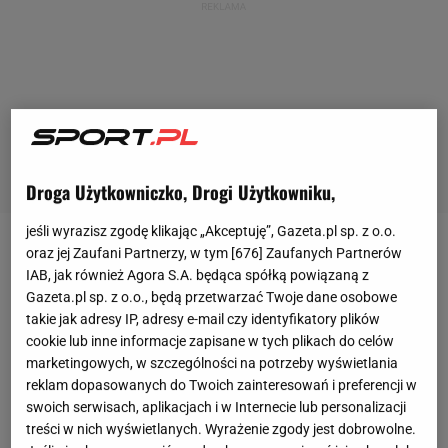
Droga Użytkowniczko, Drogi Użytkowniku,
jeśli wyrazisz zgodę klikając „Akceptuję”, Gazeta.pl sp. z o.o.
oraz jej Zaufani Partnerzy, w tym [
676
] Zaufanych Partnerów
W oświadczeniu
UFC
czytamy: "Zespół medyczny
IAB, jak również Agora S.A. będąca spółką powiązaną z
UFC, który badał Souzę i jego narożnik, uznał ich za
Gazeta.pl sp. z o.o., będą przetwarzać Twoje dane osobowe
pacjentów bezobjawowych lub bez częstych
takie jak adresy IP, adresy e-mail czy identyfikatory plików
cookie lub inne informacje zapisane w tych plikach do celów
objawów COVID-19. Zgodnie z protokołami zdrowia i
marketingowych, w szczególności na potrzeby wyświetlania
bezpieczeństwa UFC, wszyscy trzej mężczyźni
reklam dopasowanych do Twoich zainteresowań i preferencji w
opuścili hotel i będą izolowani poza nim, a zespół
swoich serwisach, aplikacjach i w Internecie lub personalizacji
treści w nich wyświetlanych. Wyrażenie zgody jest dobrowolne.
medyczny UFC będzie zdalnie monitorował ich stan i