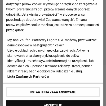
dotyczące plików cookie, wywołując narzędzie do zarządzania
twoimi preferencjami dot. przetwarzania danych poprzez
odnośnik „Ustawienia prywatności ” w stopce serwisu i
przechodząc do „Ustawień Zaawansowanych”. Zmiana
ustawień plików cookie możliwa jest także za pomocą ustawień
przeglądarki.
My, nasi Zaufani Partnerzy i Agora S.A. możemy przetwarzać
dane osobowe w następujących celach:
Użycie dokładnych danych geolokalizacyjnych. Aktywne
skanowanie charakterystyki urządzenia do celów
identyfikacji. Przechowywanie informacji na urządzeniu lub
dostęp do nich. Spersonalizowane reklamy i treści, pomiar
reklam i treści, badnie odbiorców i ulepszanie usług.
Zobacz wideo
Krzysztof Jotko: Do walki będę
Lista Zaufanych Partnerów
zamknięty w hotelu
USTAWIENIA ZAAWANSOWANE
Souza nie miał żadnych objawów
AKCEPTUJĘ