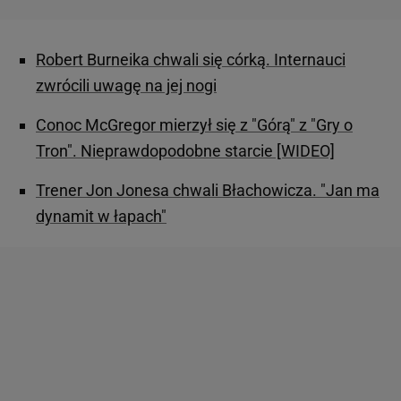
Robert Burneika chwali się córką. Internauci
zwrócili uwagę na jej nogi
Conoc McGregor mierzył się z "Górą" z "Gry o
Tron". Nieprawdopodobne starcie [WIDEO]
Trener Jon Jonesa chwali Błachowicza. "Jan ma
dynamit w łapach"