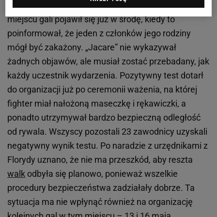
Zawodnik, który na co dzień trenuje w Orlando, na
miejscu gali pojawił się już w środę, kiedy to
poinformował, że jeden z członków jego rodziny
mógł być zakażony. „Jacare” nie wykazywał
żadnych objawów, ale musiał zostać przebadany, jak
każdy uczestnik wydarzenia. Pozytywny test dotarł
do organizacji już po ceremonii ważenia, na której
fighter miał nałożoną maseczkę i rękawiczki, a
ponadto utrzymywał bardzo bezpieczną odległość
od rywala. Wszyscy pozostali 23 zawodnicy uzyskali
negatywny wynik testu. Po naradzie z urzędnikami z
Florydy uznano, że nie ma przeszkód, aby reszta
walk
odbyła się planowo, ponieważ wszelkie
procedury bezpieczeństwa zadziałały dobrze. Ta
sytuacja ma nie wpłynąć również na organizację
kolejnych gal w tym miejscu – 13 i 16
maja
.