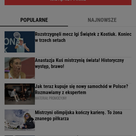
POPULARNE
NAJNOWSZE
Rozstrzygnęli mecz Igi Świątek z Kostiuk. Koniec
w trzech setach
Anastazja Kuś mistrzynią świata! Historyczny
występ, brawo!
Jak teraz kupuje się nowy samochód w Polsce?
Rozmawiamy z ekspertem
MATERIAŁ PROMOCYJNY
Mistrzyni olimpijska kończy karierę. To żona
znanego piłkarza