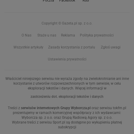
Poczta
Facebook
RSS
Copyright © Gazeta.pl sp. z o.o.
O Nas
Staże u nas
Reklama
Polityka prywatności
Wszystkie artykuły
Zasady korzystania z portalu
Zgłoś uwagi
Ustawienia prywatności
Właściciel niniejszego serwisu nie wyraża zgody na zwielokrotnianie ani inne
korzystanie z utworów rozpowszechnionych w tym serwisie, w celu
eksploracji tekstów i danych. Więcej informacji w
zastrzeżeniu dot. eksploracji tekstów i danych
Treści z
serwisów internetowych Grupy Wyborcza.pl
oraz serwisu tokfm.pl
prezentujemy w ramach komercyjnej współpracy z ich wydawcami:
Wyborcza sp. z o.o. oraz Grupą Radiową Agory sp. z o.o.
Wybrane treści z serwisu Sport.pl są dostępne po wykupieniu płatnej
subskrypcji