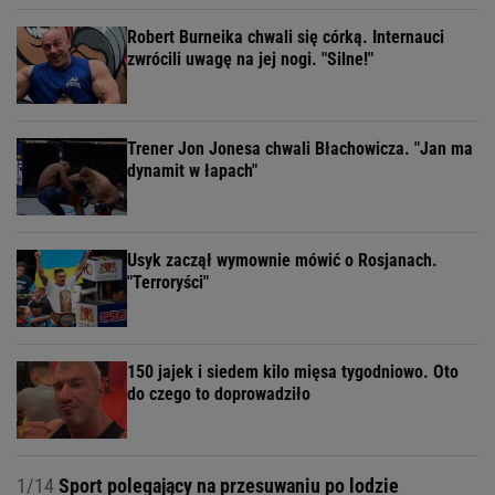
Robert Burneika chwali się córką. Internauci
zwrócili uwagę na jej nogi. "Silne!"
Trener Jon Jonesa chwali Błachowicza. "Jan ma
dynamit w łapach"
Usyk zaczął wymownie mówić o Rosjanach.
"Terroryści"
150 jajek i siedem kilo mięsa tygodniowo. Oto
do czego to doprowadziło
1/14
Sport polegający na przesuwaniu po lodzie