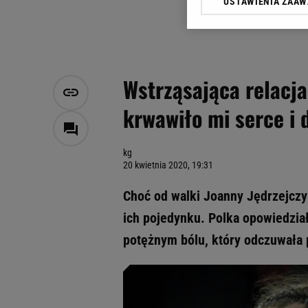
USTAWIENIA ZAA
Klikając „Akceptuję” wyra
Zaufanych Partnerów i A
dotyczące plików cookie,
odnośnik „Ustawienia pr
plików cookie możliwa je
Wstrząsająca relacja
My, nasi Zaufani Partne
krwawiło mi serce i 
Użycie dokładnych danych
Przechowywanie informacji
badnie odbiorców i uleps
kg
20 kwietnia 2020, 19:31
Choć od walki Joanny Jędrzejczyk
ich pojedynku. Polka opowiedzia
potężnym bólu, który odczuwała p