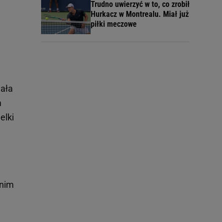
Trudno uwierzyć w to, co zrobił
Hurkacz w Montrealu. Miał już
piłki meczowe
wała
m
elki
anim