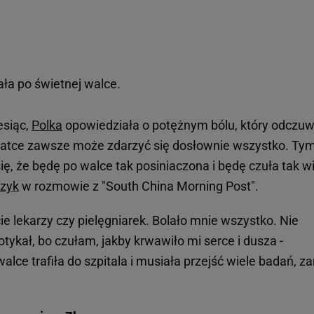
ała po świetnej walce.
esiąc,
Polka
opowiedziała o potężnym bólu, który odczu
klatce zawsze może zdarzyć się dosłownie wszystko. Ty
, że będę po walce tak posiniaczona i będę czuła tak wi
czyk
w rozmowie z "South China Morning Post".
e lekarzy czy pielęgniarek. Bolało mnie wszystko. Nie
tykał, bo czułam, jakby krwawiło mi serce i dusza -
walce trafiła do szpitala i musiała przejść wiele badań, z