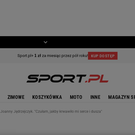
ZIECKO
MOTO
ZIMOWE
KOSZYKÓWKA
MOTO
INNE
MAGAZYN S
 Joanny Jędrzejczyk. "Czułam, jakby krwawiło mi serce i dusza"