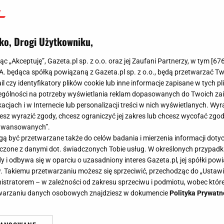
ko, Drogi Użytkowniku,
jąc „Akceptuję”, Gazeta.pl sp. z o.o. oraz jej Zaufani Partnerzy, w tym [
67
.A. będąca spółką powiązaną z Gazeta.pl sp. z o.o., będą przetwarzać T
ail czy identyfikatory plików cookie lub inne informacje zapisane w tych p
gólności na potrzeby wyświetlania reklam dopasowanych do Twoich zain
acjach i w Internecie lub personalizacji treści w nich wyświetlanych. Wyr
cesz wyrazić zgody, chcesz ograniczyć jej zakres lub chcesz wycofać zgo
aawansowanych”.
 być przetwarzane także do celów badania i mierzenia informacji dot
 łączone z danymi dot. świadczonych Tobie usług. W określonych przypad
i odbywa się w oparciu o uzasadniony interes Gazeta.pl, jej spółki powi
. Takiemu przetwarzaniu możesz się sprzeciwić, przechodząc do „Ust
nistratorem – w zależności od zakresu sprzeciwu i podmiotu, wobec które
etwarzaniu danych osobowych znajdziesz w dokumencie
Polityka Prywatn