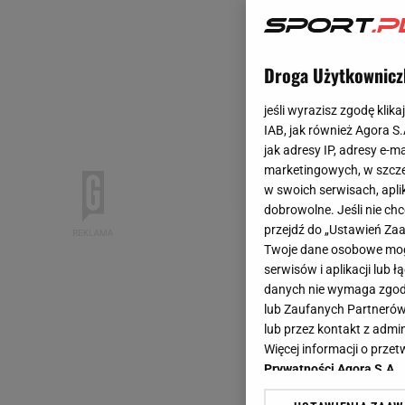
Droga Użytkownicz
jeśli wyrazisz zgodę klika
IAB, jak również Agora S
jak adresy IP, adresy e-m
marketingowych, w szcze
w swoich serwisach, aplik
dobrowolne. Jeśli nie ch
przejdź do „Ustawień Z
Twoje dane osobowe mogą
serwisów i aplikacji lub
danych nie wymaga zgody 
lub Zaufanych Partnerów
lub przez kontakt z admi
Więcej informacji o prz
Prywatności Agora S.A.