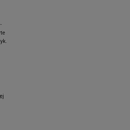
-
te
zyk.
ej