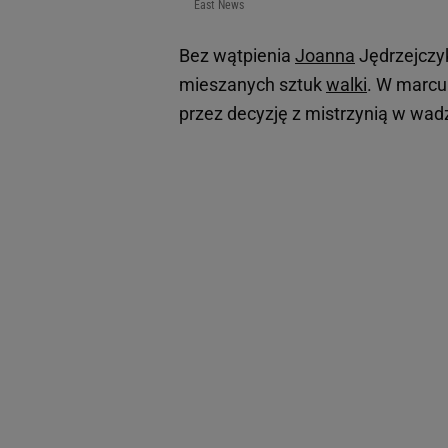
East News
Bez wątpienia
Joanna
Jędrzejczyk
mieszanych sztuk
walki
. W marcu
przez decyzję z mistrzynią w wad