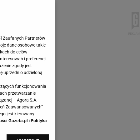
6
] Zaufanych Partnerów
woje dane osobowe takie
likach do celów
teresowań i preferencji
ażenie zgody jest
dę uprzednio udzieloną
yczących funkcjonowania
kach przetwarzanie
ązanej – Agora S.A. –
awień Zaawansowanych”
go jest kierowany.
ości Gazeta.pl
i
Polityka