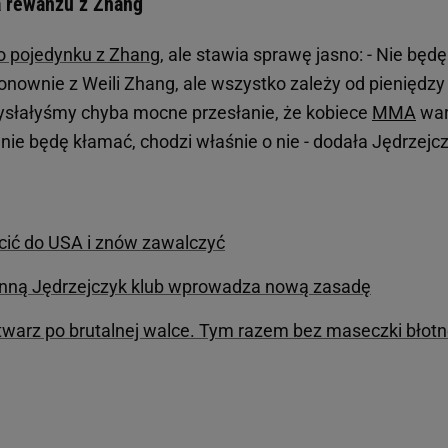
a rewanżu z Zhang
go pojedynku z Zhang
, ale stawia sprawę jasno: - Nie będę
onownie z Weili Zhang, ale wszystko zależy od pieniędzy 
li wysłałyśmy chyba mocne przesłanie, że kobiece
MMA
war
 nie będę kłamać, chodzi właśnie o nie - dodała Jędrzejc
cić do USA i znów zawalczyć
oanną Jędrzejczyk klub wprowadza nową zasadę
warz po brutalnej walce. Tym razem bez maseczki błotn