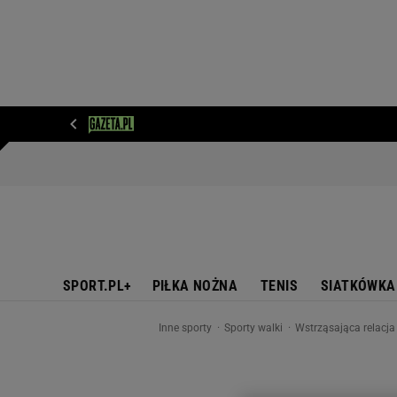
WIADOMOŚCI
NEXT
SPORT
PLOTEK
D
SPORT.PL+
PIŁKA NOŻNA
TENIS
SIATKÓWKA
Inne sporty
Sporty walki
Wstrząsająca relacja