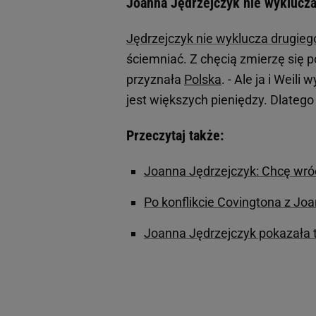
Joanna Jędrzejczyk nie wyklucz
Jędrzejczyk nie wyklucza drugie
ściemniać. Z chęcią zmierzę się p
przyznała
Polska
. - Ale ja i Wei
jest większych pieniędzy. Dlatego
Przeczytaj także:
Joanna Jędrzejczyk: Chcę wró
Po konflikcie Covingtona z J
Joanna Jędrzejczyk pokazała t