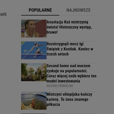
POPULARNE
NAJNOWSZE
orii
Anastazja Kuś mistrzynią
świata! Historyczny występ,
brawo!
Rozstrzygnęli mecz Igi
Świątek z Kostiuk. Koniec w
trzech setach
Second home nad morzem
zyskuje na popularności.
Coraz więcej osób wybiera ten
model inwestowania
MATERIAŁ PROMOCYJNY
Mistrzyni olimpijska kończy
karierę. To żona znanego
piłkarza