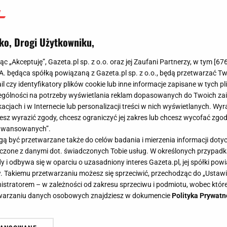
ko, Drogi Użytkowniku,
jąc „Akceptuję”, Gazeta.pl sp. z o.o. oraz jej Zaufani Partnerzy, w tym [
67
.A. będąca spółką powiązaną z Gazeta.pl sp. z o.o., będą przetwarzać T
ail czy identyfikatory plików cookie lub inne informacje zapisane w tych p
gólności na potrzeby wyświetlania reklam dopasowanych do Twoich zain
acjach i w Internecie lub personalizacji treści w nich wyświetlanych. Wyr
cesz wyrazić zgody, chcesz ograniczyć jej zakres lub chcesz wycofać zgo
aawansowanych”.
 być przetwarzane także do celów badania i mierzenia informacji dot
 łączone z danymi dot. świadczonych Tobie usług. W określonych przypad
i odbywa się w oparciu o uzasadniony interes Gazeta.pl, jej spółki powi
. Takiemu przetwarzaniu możesz się sprzeciwić, przechodząc do „Ust
nistratorem – w zależności od zakresu sprzeciwu i podmiotu, wobec które
etwarzaniu danych osobowych znajdziesz w dokumencie
Polityka Prywatn