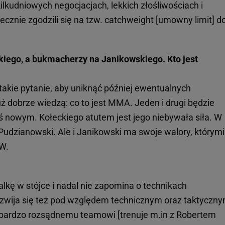
lkudniowych negocjacjach, lekkich złośliwościach i
cznie zgodzili się na tzw. catchweight [umowny limit] d
kiego, a bukmacherzy na Janikowskiego. Kto jest
akie pytanie, aby uniknąć później ewentualnych
uż dobrze wiedzą: co to jest MMA. Jeden i drugi będzie
 nowym. Kołeckiego atutem jest jego niebywała siła. W
Pudzianowski. Ale i Janikowski ma swoje walory, którymi
W.
walkę w stójce i nadal nie zapomina o technikach
ozwija się też pod względem technicznym oraz taktyczny
i bardzo rozsądnemu teamowi [trenuje m.in z Robertem