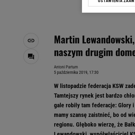
USTAWIENIA ZAA
Klikając „Akceptuję” wyra
Zaufanych Partnerów i A
dotyczące plików cookie,
odnośnik „Ustawienia pr
plików cookie możliwa je
Martin Lewandowski,
My, nasi Zaufani Partne
naszym drugim do
Użycie dokładnych danych
Przechowywanie informacji
badnie odbiorców i uleps
Antoni Partum
5 października 2019, 17:30
W listopadzie federacja KSW zadeb
Tamtejszy rynek jest bardzo chł
gale robiły tam federacje: Glory 
mamy szansę zaistnieć, bo od wi
regionu. Głęboko wierzę, że Ba
Lewandowski, współwłaściciel K