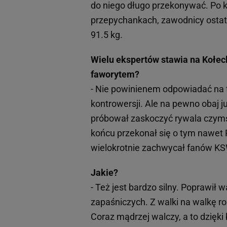
do niego długo przekonywać. Po ki
przepychankach, zawodnicy ostate
91.5 kg.
Wielu ekspertów stawia na Kołec
faworytem?
- Nie powinienem odpowiadać na t
kontrowersji. Ale na pewno obaj j
próbował zaskoczyć rywala czymś
końcu przekonał się o tym nawet 
wielokrotnie zachwycał fanów KS
Jakie?
- Też jest bardzo silny. Poprawił 
zapaśniczych. Z walki na walkę r
Coraz mądrzej walczy, a to dzięk