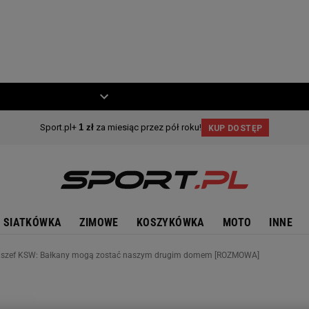
ZIECKO
MOTO
SIATKÓWKA
ZIMOWE
KOSZYKÓWKA
MOTO
INNE
, szef KSW: Bałkany mogą zostać naszym drugim domem [ROZMOWA]