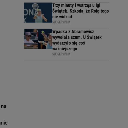
Trzy minuty i wstrząs u Igi
Świątek. Szkoda, że Roig tego
nie widział
SUBSKRYPCJA
Wpadka z Abramowicz
wywołała szum. U Świątek
wydarzyło się coś
ważniejszego
SUBSKRYPCJA
 na
mnie