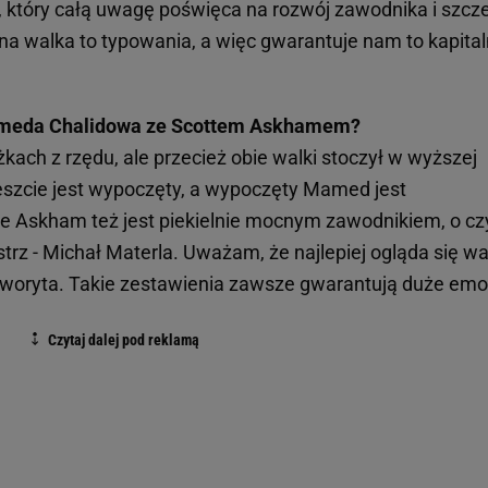
 który całą uwagę poświęca na rozwój zawodnika i szcz
udna walka to typowania, a więc gwarantuje nam to kapita
ameda Chalidowa ze Scottem Askhamem?
ach z rzędu, ale przecież obie walki stoczył w wyższej
eszcie jest wypoczęty, a wypoczęty Mamed jest
, że Askham też jest piekielnie mocnym zawodnikiem, o c
trz - Michał Materla. Uważam, że najlepiej ogląda się wal
woryta. Takie zestawienia zawsze gwarantują duże emo