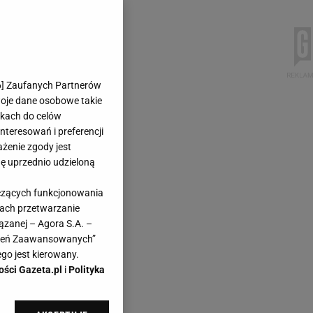
6
] Zaufanych Partnerów
woje dane osobowe takie
likach do celów
teresowań i preferencji
ażenie zgody jest
dę uprzednio udzieloną
yczących funkcjonowania
kach przetwarzanie
ązanej – Agora S.A. –
awień Zaawansowanych”
go jest kierowany.
ości Gazeta.pl
i
Polityka