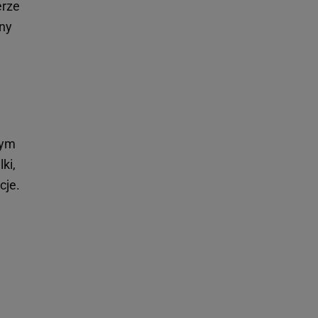
erze
lny
zym
ki,
cje.