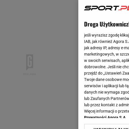
Droga Użytkownicz
jeśli wyrazisz zgodę klika
IAB, jak również Agora S
jak adresy IP, adresy e-m
marketingowych, w szcze
w swoich serwisach, aplik
dobrowolne. Jeśli nie ch
przejdź do „Ustawień Z
Twoje dane osobowe mogą
serwisów i aplikacji lub
danych nie wymaga zgody 
lub Zaufanych Partnerów
lub przez kontakt z admi
Więcej informacji o prz
Prywatności Agora S.A.