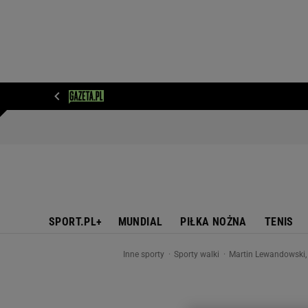
WIADOMOŚCI
NEXT
SPORT
PLOTEK
D
SPORT.PL+
MUNDIAL
PIŁKA NOŻNA
TENIS
Inne sporty
Sporty walki
Martin Lewandowski