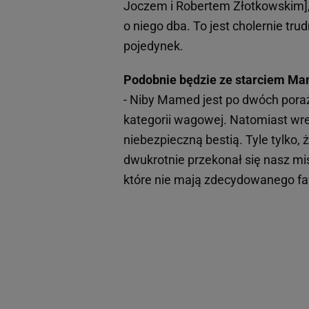
Joczem i Robertem Złotkowskim],
o niego dba. To jest cholernie tr
pojedynek.
Podobnie będzie ze starciem M
- Niby Mamed jest po dwóch porażk
kategorii wagowej. Natomiast wr
niebezpieczną bestią. Tyle tylko
dwukrotnie przekonał się nasz mis
które nie mają zdecydowanego fa